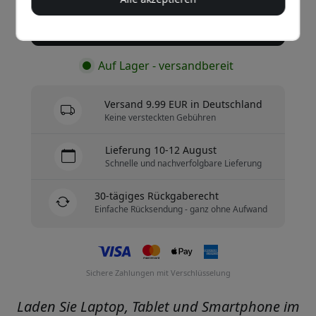
Jetzt kaufen
Auf Lager - versandbereit
Versand 9.99 EUR in Deutschland
Keine versteckten Gebühren
Lieferung 10-12 August
Schnelle und nachverfolgbare Lieferung
30-tägiges Rückgaberecht
Einfache Rücksendung - ganz ohne Aufwand
Sichere Zahlungen mit Verschlüsselung
Laden Sie Laptop, Tablet und Smartphone im