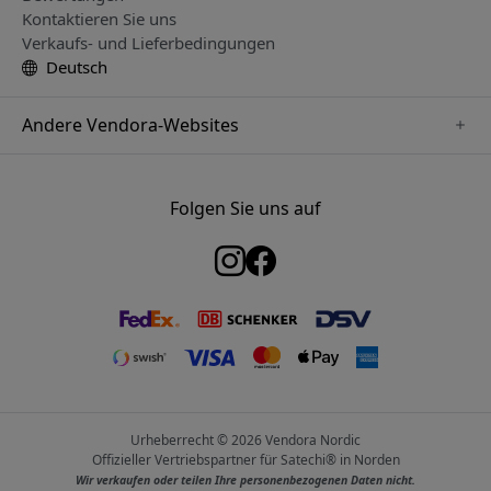
Kontaktieren Sie uns
Verkaufs- und Lieferbedingungen
Deutsch
Andere Vendora-Websites
www.keybudz.se
www.woox.nu
Folgen Sie uns auf
www.paperlike.se
www.clickandgrow.se
www.myfirst.se
www.plaud.se
www.pipetto.se
Urheberrecht © 2026 Vendora Nordic
Offizieller Vertriebspartner für Satechi® in Norden
Wir verkaufen oder teilen Ihre personenbezogenen Daten nicht.