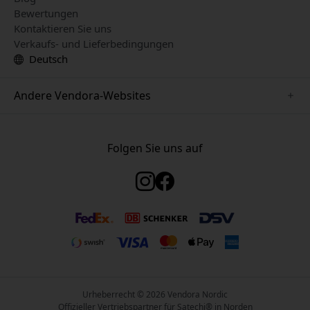
Bewertungen
Kontaktieren Sie uns
Verkaufs- und Lieferbedingungen
Deutsch
Andere Vendora-Websites
www.keybudz.se
www.woox.nu
Folgen Sie uns auf
www.paperlike.se
www.clickandgrow.se
www.myfirst.se
www.plaud.se
www.pipetto.se
Urheberrecht © 2026 Vendora Nordic
Offizieller Vertriebspartner für Satechi® in Norden