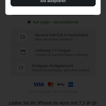
Alle akzeptieren
Jetzt kaufen
Auf Lager - versandbereit
Versand 9.99 EUR in Deutschland
Keine versteckten Gebühren
Lieferung 7-11 August
Schnelle und nachverfolgbare Lieferung
30-tägiges Rückgaberecht
Einfache Rücksendung - ganz ohne Aufwand
Sichere Zahlungen mit Verschlüsselung
Laden Sie Ihr iPhone im Auto mit 7,5 W Qi-