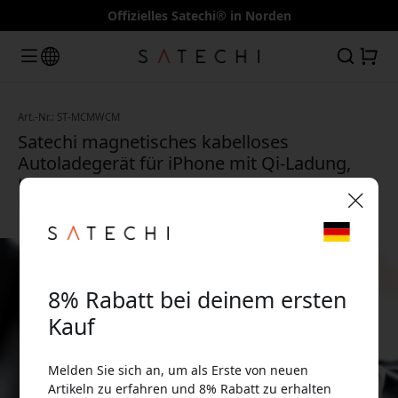
Offizielles Satechi® in Norden
Art.-Nr.: ST-MCMWCM
Satechi magnetisches kabelloses
Autoladegerät für iPhone mit Qi-Ladung,
USB-C-Kabel und Unterstützung für
MagSafe-Hüllen - Space Grau
🎉 Dein Rabattcode:
8% Rabatt bei deinem ersten
Kauf
Melden Sie sich an, um als Erste von neuen
Verwende diesen Code an der Kasse, um 8%
Artikeln zu erfahren und 8% Rabatt zu erhalten
Rabatt zu erhalten.