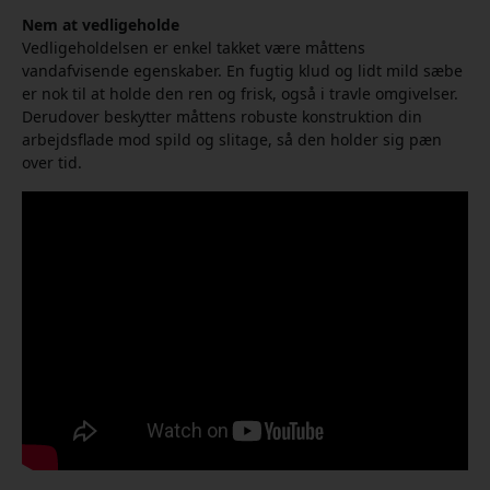
Nem at vedligeholde
Vedligeholdelsen er enkel takket være måttens
vandafvisende egenskaber. En fugtig klud og lidt mild sæbe
er nok til at holde den ren og frisk, også i travle omgivelser.
Derudover beskytter måttens robuste konstruktion din
arbejdsflade mod spild og slitage, så den holder sig pæn
over tid.