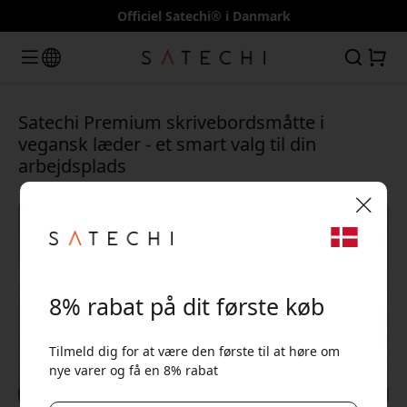
Officiel Satechi® i Danmark
Satechi Premium skrivebordsmåtte i
vegansk læder - et smart valg til din
arbejdsplads
🎉 Din rabatkode:
8% rabat på dit første køb
Tilmeld dig for at være den første til at høre om
nye varer og få en 8% rabat
Brug denne kode ved kassen for at få 8% rabat.