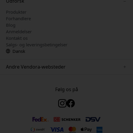
Udforsk
Produkter
Forhandlere
Blog
Anmeldelser
Kontakt os
Salgs- og leveringsbetingelser
Dansk
Andre Vendora-websteder
www.keybudz.se
www.woox.nu
Følg os på
www.paperlike.se
www.clickandgrow.se
www.myfirst.se
www.plaud.se
www.pipetto.se