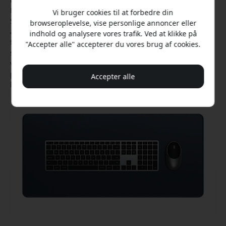
Med en længde på 68 cm og en bredde på 31 cm giver
Vi bruger cookies til at forbedre din
Satechis skrivebordsmåtte god plads til både
browseroplevelse, vise personlige annoncer eller
arbejdsredskaber og personlige ejendele. Den fungerer
indhold og analysere vores trafik. Ved at klikke på
fremragende som musemåtte, skriveunderlag eller endda
"Accepter alle" accepterer du vores brug af cookies.
som dækkeserviet. Uanset om du arbejder, spiller eller bare
vil holde dit skrivebord velorganiseret, passer dette alsidige
produkt perfekt. Den sømløse overflade giver også optimal
Accepter alle
komfort under lange arbejdsperioder.