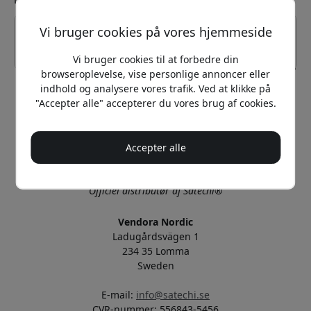
Vi bruger cookies på vores hjemmeside
Vi bruger cookies til at forbedre din
browseroplevelse, vise personlige annoncer eller
indhold og analysere vores trafik. Ved at klikke på
"Accepter alle" accepterer du vores brug af cookies.
Send
Accepter alle
Officiel Satechi® i Danmark
Drevet og administreret af Vendora Nordic
Officiel distributør af Satechi®
Vendora Nordic
Ladugårdsvägen 1
234 35 Lomma
Sweden
E-mail:
info@satechi.se
CVR-nummer: 556843-5456