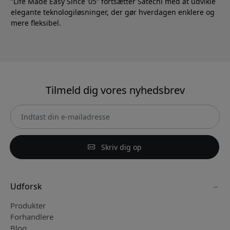
”Life Made Easy Since ’05” fortsætter Satechi med at udvikle
elegante teknologiløsninger, der gør hverdagen enklere og
mere fleksibel.
Tilmeld dig vores nyhedsbrev
Skriv dig op
Udforsk
Produkter
Forhandlere
Blog