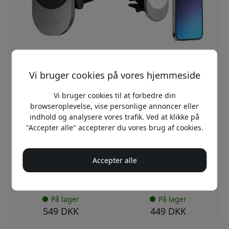
ST-Q2CCM
ST-MCMWCM
Satechi Qi2 trådløs
Satechi magnetisk trådløs
Vi bruger cookies på vores hjemmeside
billader med
billader til iPhone med
luftventilfeste, automatisk
Qi-opladning, USB-C-
Vi bruger cookies til at forbedre din
fastspænding og USB-C-
kabel og understøttelse af
opladning - Rumgrå
MagSafe-covers - Rumgrå
browseroplevelse, vise personlige annoncer eller
indhold og analysere vores trafik. Ved at klikke på
Qi2 trådløs opladning op
Trådløs Qi-opladning til
"Accepter alle" accepterer du vores brug af cookies.
til 10W
iPhone
Automatisk
Magnetisk holder til
fastspænding for sikker
håndfri brug
Accepter alle
fastholdelse
USB-C-kabel medfølger
Justerbart
luftventilbeslag til bilen
På lager
På lager
549 DKK
449 DKK