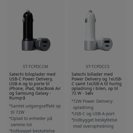
ST-TCPDCCM
ST-TCPDCCS
Satechi biloplader med
Satechi billader med
USB-C Power Delivery,
Power Delivery og 1xUSB-
USB-A og to porte til
C samt 1xUSB-A til hurtig
iPhone, iPad, MacBook Air
opladning i bilen, op til
og Samsung Galaxy -
72 W - Sølv
Rumgrå
72W Power Delivery-
Samlet udgangseffekt op
opladning
til 72W
USB-C og USB-A-port
Oplad to enheder på
Indbygget beskyttelse
samme tid
mod overophedning
Indbygget beskyttelse