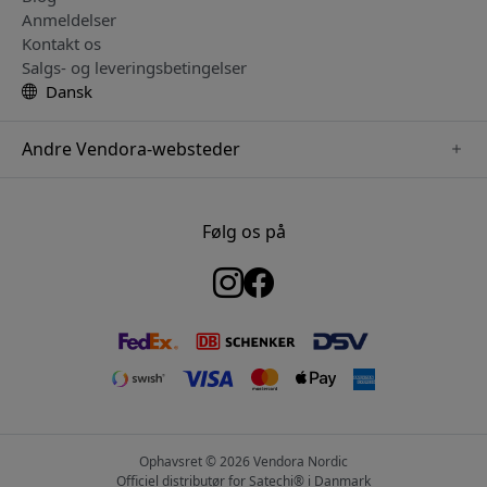
Anmeldelser
Kontakt os
Salgs- og leveringsbetingelser
Dansk
Andre Vendora-websteder
www.keybudz.se
www.woox.nu
Følg os på
www.paperlike.se
www.clickandgrow.se
www.myfirst.se
www.plaud.se
www.pipetto.se
Ophavsret © 2026 Vendora Nordic
Officiel distributør for Satechi® i Danmark