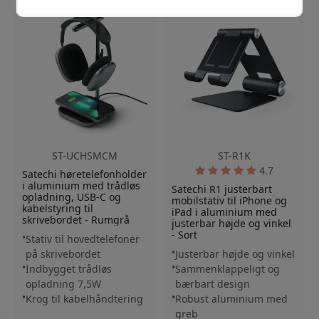
ST-UCHSMCM
ST-R1K
4.7
Satechi høretelefonholder
i aluminium med trådløs
Satechi R1 justerbart
opladning, USB-C og
mobilstativ til iPhone og
kabelstyring til
iPad i aluminium med
skrivebordet - Rumgrå
justerbar højde og vinkel
- Sort
Stativ til hovedtelefoner
på skrivebordet
Justerbar højde og vinkel
Indbygget trådløs
Sammenklappeligt og
opladning 7,5W
bærbart design
Krog til kabelhåndtering
Robust aluminium med
greb