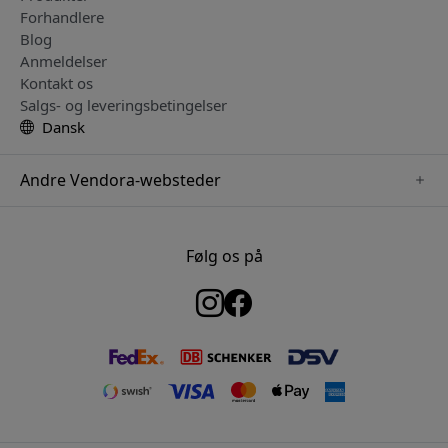
Forhandlere
Blog
Anmeldelser
Kontakt os
Salgs- og leveringsbetingelser
Dansk
Andre Vendora-websteder
www.keybudz.se
www.woox.nu
Følg os på
www.paperlike.se
www.clickandgrow.se
www.myfirst.se
www.plaud.se
www.pipetto.se