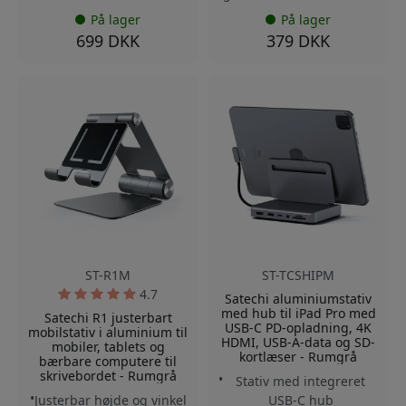
På lager
På lager
699 DKK
379 DKK
ST-R1M
ST-TCSHIPM
4.7
Satechi aluminiumstativ
med hub til iPad Pro med
Satechi R1 justerbart
USB-C PD-opladning, 4K
mobilstativ i aluminium til
HDMI, USB-A-data og SD-
mobiler, tablets og
kortlæser - Rumgrå
bærbare computere til
skrivebordet - Rumgrå
Stativ med integreret
Justerbar højde og vinkel
USB-C hub