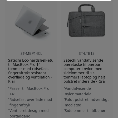
ST-MBP14CL
ST-LTB13
Satechi Eco-hardshell-etui
Satechi vandafvisende
til MacBook Pro 14
bæretaske til bærbar
tommer med ridsefast,
computer i nylon med
fingeraftryksresistent
sidelommer til 13-
overflade og ventilation -
tommers laptop og helt
Klar
polstret inderside - Grå
Passer til MacBook Pro
Vandafvisende
14"
nylonmateriale
Ridsefast overflade mod
Fuldt polstret indvendigt
fingeraftryk
mod stød
Ventileret design med
Sidelommer til tilbehør
portadgang