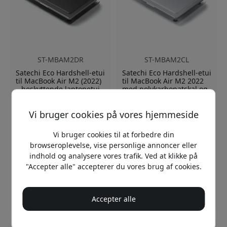
ST-MBAM2DR
ST-MBAM2CL
Satechi Eco Hardshell-etui
Satechi Eco Hardshell-etui
til MacBook Air M2 (2022)
til MacBook Air M2 2022
– beskyttende laptopetui
med polykarbonatskal og
med præcise
præcise udskæringer -
udskæringer - Mørk
Klar
Vi bruger cookies på vores hjemmeside
Passer til MacBook Air
Passer til MacBook Air
M2
M2
Vi bruger cookies til at forbedre din
Hård skal giver 360°
360 graders beskyttelse
browseroplevelse, vise personlige annoncer eller
beskyttelse
af polykarbonat
indhold og analysere vores trafik. Ved at klikke på
Præcise udskæringer,
Præcise udskæringer til
"Accepter alle" accepterer du vores brug af cookies.
fuld adgang til døren
døre
På lager
På lager
299 DKK
299 DKK
Accepter alle