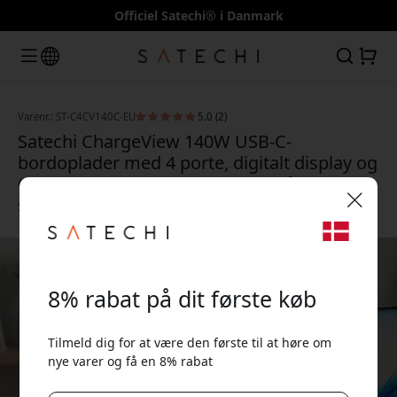
Officiel Satechi® i Danmark
Varenr.: ST-C4CV140C-EU
5.0 (2)
Satechi ChargeView 140W USB-C-
bordoplader med 4 porte, digitalt display og
GaN-teknologi til flere enheder på dit
skrivebord - Rumsort
🎉 Din rabatkode:
8% rabat på dit første køb
Tilmeld dig for at være den første til at høre om
nye varer og få en 8% rabat
Brug denne kode ved kassen for at få 8% rabat.