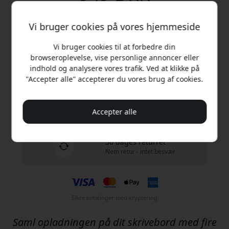
Køb nu
Vi bruger cookies på vores hjemmeside
Vi bruger cookies til at forbedre din
På lager - klar til afsendelse
browseroplevelse, vise personlige annoncer eller
indhold og analysere vores trafik. Ved at klikke på
Gratis forsendelse i Danmark
"Accepter alle" accepterer du vores brug af cookies.
Ingen skjulte gebyrer
Levering 11-13 august
Accepter alle
Hurtig og sporbar levering
30 dages returret
Nem retur - intet besvær
Sikre betalinger med kryptering
Saml opladningen på dit skrivebord med fire