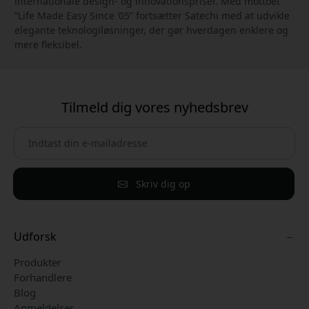
internationale design- og innovationspriser. Med mottoet
”Life Made Easy Since ’05” fortsætter Satechi med at udvikle
elegante teknologiløsninger, der gør hverdagen enklere og
mere fleksibel.
Tilmeld dig vores nyhedsbrev
Skriv dig op
Udforsk
Produkter
Forhandlere
Blog
Anmeldelser