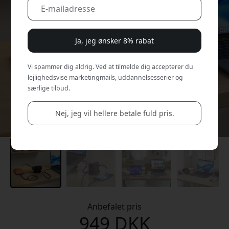
Ja, jeg ønsker 8% rabat
Vi spammer dig aldrig. Ved at tilmelde dig accepterer du
lejlighedsvise marketingmails, uddannelsesserier og
særlige tilbud.
Nej, jeg vil hellere betale fuld pris.
Anbefalet pris
949 DKK