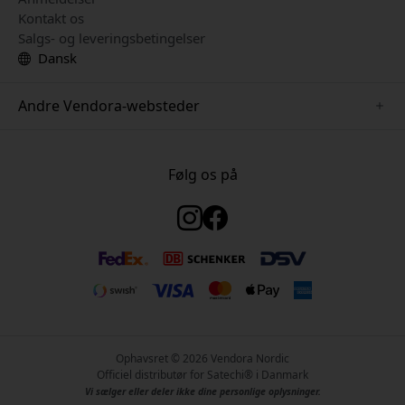
Kontakt os
Salgs- og leveringsbetingelser
Dansk
Andre Vendora-websteder
www.keybudz.se
www.woox.nu
Følg os på
www.paperlike.se
www.clickandgrow.se
www.myfirst.se
www.plaud.se
www.pipetto.se
Ophavsret © 2026 Vendora Nordic
Officiel distributør for Satechi® i Danmark
Vi sælger eller deler ikke dine personlige oplysninger.