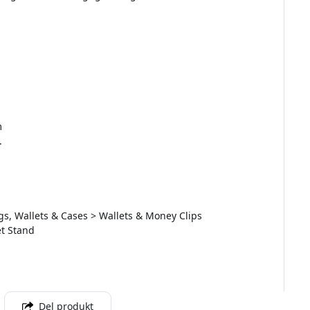
m
.
s, Wallets & Cases > Wallets & Money Clips
et Stand
Del produkt