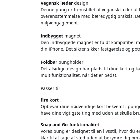
Vegansk læder
design
Denne pung er fremstillet af vegansk læder af hø
overensstemmelse med bæredygtig praksis. Den 
miljøengagement.
Indbygget
magnet
Den indbyggede magnet er fuldt kompatibel me
din iPhone. Det sikrer sikker fastgørelse og pot
Foldbar
pungholder
Det alsidige design har plads til dine kort og k
multifunktionalitet, når det er bedst.
Passer til
fire kort
Opbevar dine nødvendige kort bekvemt i pungen
have dine vigtigste ting med uden at skulle br
Snap and Go-funktionalitet
Vores pung er designet til en livsstil, hvor du e
klar til at tage af sted uden at bekymre dig om