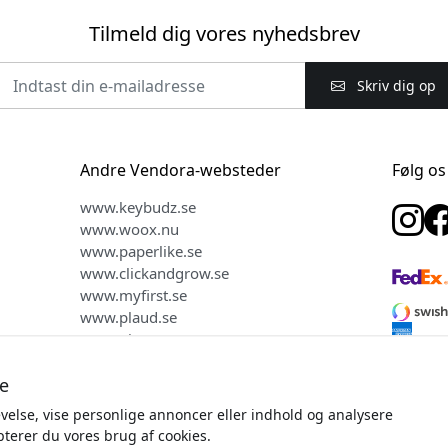
Tilmeld dig vores nyhedsbrev
Skriv dig op
Andre Vendora-websteder
Følg os
www.keybudz.se
www.woox.nu
www.paperlike.se
www.clickandgrow.se
www.myfirst.se
www.plaud.se
www.pipetto.se
e
evelse, vise personlige annoncer eller indhold og analysere
sret © 2026 Vendora Nordic - Officiel distributør for Satechi® i D
epterer du vores brug af cookies.