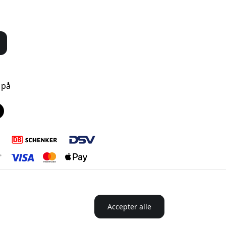
 på
Accepter alle
anmark