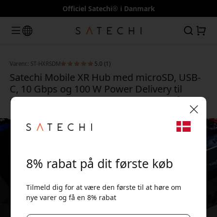
Officiel Satechi® i Danmark
Varenr.: ST-HXRSDM
5.0 (1)
Satechi Mobile XR Hub med microSD, USB-
C, 10 Gbps og 100 W Power Delivery til
mobile enheder og XR-briller - Rumgrå
🎉 Din rabatkode:
8% rabat på dit første køb
Tilmeld dig for at være den første til at høre om
nye varer og få en 8% rabat
Brug denne kode ved kassen for at få 8% rabat.