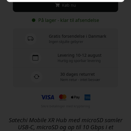
Køb nu
På lager - klar til afsendelse
Gratis forsendelse i Danmark
Ingen skjulte gebyrer
Levering 10-12 august
Hurtig og sporbar levering
30 dages returret
Nem retur - intet besvær
Sikre betalinger med kryptering
Satechi Mobile XR Hub med microSD samler
USB-C, microSD og op til 10 Gbps i et