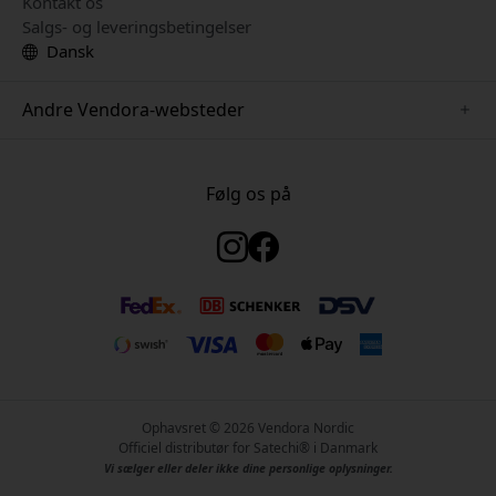
Kontakt os
Salgs- og leveringsbetingelser
Dansk
Andre Vendora-websteder
www.keybudz.se
www.woox.nu
Følg os på
www.paperlike.se
www.clickandgrow.se
www.myfirst.se
www.plaud.se
www.pipetto.se
Ophavsret © 2026 Vendora Nordic
Officiel distributør for Satechi® i Danmark
Vi sælger eller deler ikke dine personlige oplysninger.