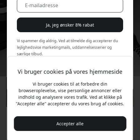
Ja, jeg ønsker 8% rabat
Vi spammer dig aldrig. Ved at tilmelde dig accepterer du
lejlighedsvise marketingmails, uddannelsesserier og
særlige tilbud.
Nej, jeg vil hellere betale fuld pris.
Vi bruger cookies på vores hjemmeside
Vi bruger cookies til at forbedre din
browseroplevelse, vise personlige annoncer eller
indhold og analysere vores trafik. Ved at klikke på
"Accepter alle" accepterer du vores brug af cookies.
Anbefalet pris
Accepter alle
399 DKK