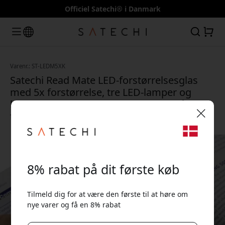
Officiel Satechi® i Danmark
Varenr.: ST-LEDM5XK
Satechi Read Mate LED-forstørrelsesglas
med 5x forstørrelse, tre LED-lamper og
batterier medfølger til læsning af små
tekster og detaljer - Sort
🎉 Din rabatkode:
8% rabat på dit første køb
Tilmeld dig for at være den første til at høre om
nye varer og få en 8% rabat
Brug denne kode ved kassen for at få 8% rabat.