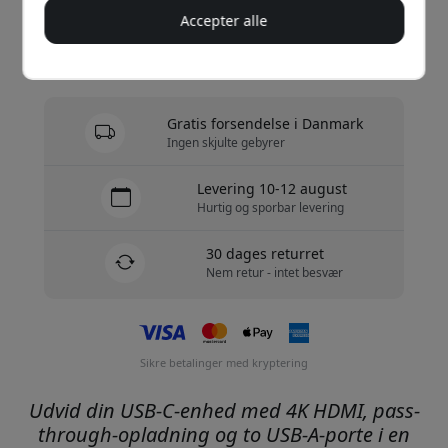
Køb nu
Accepter alle
På lager - klar til afsendelse
Gratis forsendelse i Danmark
Ingen skjulte gebyrer
Levering 10-12 august
Hurtig og sporbar levering
30 dages returret
Nem retur - intet besvær
Sikre betalinger med kryptering
Udvid din USB-C-enhed med 4K HDMI, pass-
through-opladning og to USB-A-porte i en