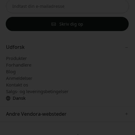
Skriv dig op
Udforsk
Produkter
Forhandlere
Blog
Anmeldelser
Kontakt os
Salgs- og leveringsbetingelser
Dansk
Andre Vendora-websteder
www.keybudz.se
www.woox.nu