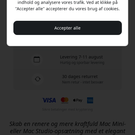
indhold og analysere vores trafik. Ved at klikke på
Køb nu
"Accepter alle" accepterer du vores brug af cookies.
På lager - klar til afsendelse
Accepter alle
Gratis forsendelse i Danmark
Ingen skjulte gebyrer
Levering 7-11 august
Hurtig og sporbar levering
30 dages returret
Nem retur - intet besvær
Sikre betalinger med kryptering
Skab en renere og mere kraftfuld Mac Mini-
eller Mac Studio-opsætning med et elegant