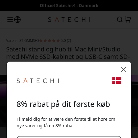
Officiel Satechi® i Danmark
Varenr.: ST-GMMSHS
5.0 (2)
Satechi stand og hub til Mac Mini/Studio
med NVMe SSD-kabinet og USB-C samt SD-
kortlæser - Sølv
🎉 Din rabatkode:
8% rabat på dit første køb
Tilmeld dig for at være den første til at høre om
nye varer og få en 8% rabat
Brug denne kode ved kassen for at få 8% rabat.