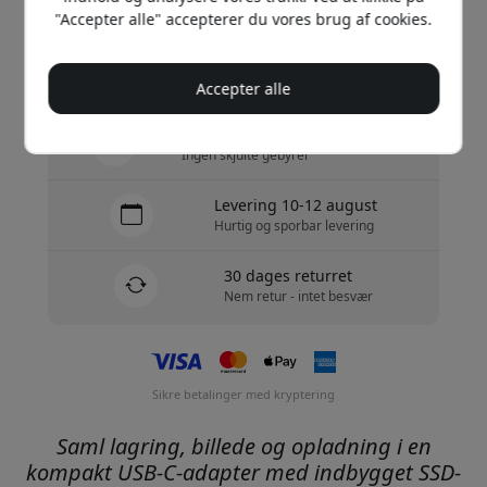
Køb nu
"Accepter alle" accepterer du vores brug af cookies.
På lager - klar til afsendelse
Accepter alle
Gratis forsendelse i Danmark
Ingen skjulte gebyrer
Levering 10-12 august
Hurtig og sporbar levering
30 dages returret
Nem retur - intet besvær
Sikre betalinger med kryptering
Saml lagring, billede og opladning i en
kompakt USB-C-adapter med indbygget SSD-