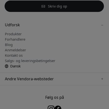
Skriv dig op
Udforsk
Produkter
Forhandlere
Blog
Anmeldelser
Kontakt os
Salgs- og leveringsbetingelser
Dansk
Andre Vendora-websteder
www.keybudz.se
www.woox.nu
Følg os på
www.paperlike.se
www.clickandgrow.se