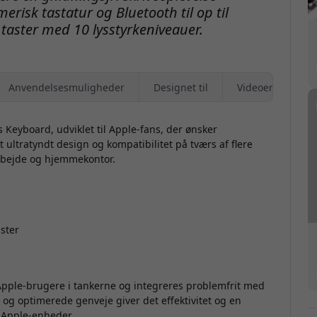
erisk tastatur og Bluetooth til op til
 taster med 10 lysstyrkeniveauer.
Anvendelsesmuligheder
Designet til
Videoer
 Keyboard, udviklet til Apple-fans, der ønsker
 ultratyndt design og kompatibilitet på tværs af flere
narbejde og hjemmekontor.
ster
Apple-brugere i tankerne og integreres problemfrit med
g optimerede genveje giver det effektivitet og en
e Apple-enheder.