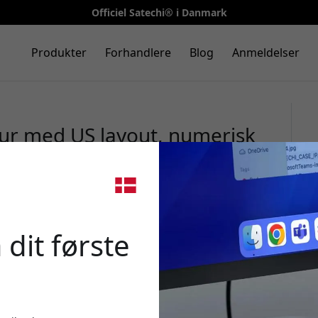
Officiel Satechi® i Danmark
Produkter
Forhandlere
Blog
Anmeldelser
atur med US layout, numerisk
lyste taster - Rumgrå
🎉 Din 
 dit første
Brug denne kode ved k