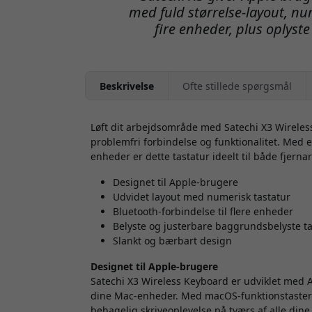
med fuld størrelse-layout, num
fire enheder, plus oplyste
Beskrivelse
Ofte stillede spørgsmål
Løft dit arbejdsområde med Satechi X3 Wireless
problemfri forbindelse og funktionalitet. Med et
enheder er dette tastatur ideelt til både fjer
Designet til Apple-brugere
Udvidet layout med numerisk tastatur
Bluetooth-forbindelse til flere enheder
Belyste og justerbare baggrundsbelyste ta
Slankt og bærbart design
Designet til Apple-brugere
Satechi X3 Wireless Keyboard er udviklet med 
dine Mac-enheder. Med macOS-funktionstaster o
behagelig skriveoplevelse på tværs af alle din