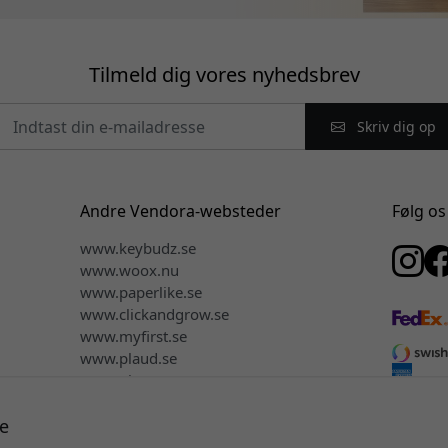
Tilmeld dig vores nyhedsbrev
Skriv dig op
Andre Vendora-websteder
Følg os
www.keybudz.se
www.woox.nu
www.paperlike.se
www.clickandgrow.se
www.myfirst.se
www.plaud.se
www.pipetto.se
e