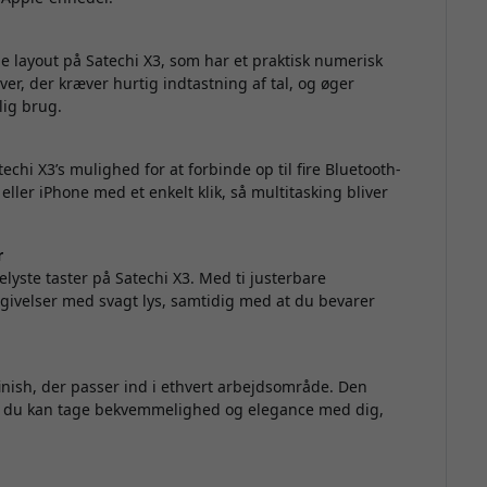
 layout på Satechi X3, som har et praktisk numerisk
aver, der kræver hurtig indtastning af tal, og øger
lig brug.
hi X3’s mulighed for at forbinde op til fire Bluetooth-
ller iPhone med et enkelt klik, så multitasking bliver
r
lyste taster på Satechi X3. Med ti justerbare
givelser med svagt lys, samtidig med at du bevarer
nish, der passer ind i ethvert arbejdsområde. Den
, så du kan tage bekvemmelighed og elegance med dig,