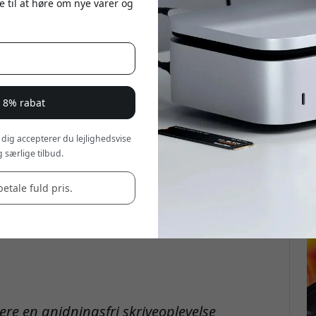
e til at høre om nye varer og
r 8% rabat
 dig accepterer du lejlighedsvise
 særlige tilbud.
betale fuld pris.
ere en gnidningsfri skriveoplevelse