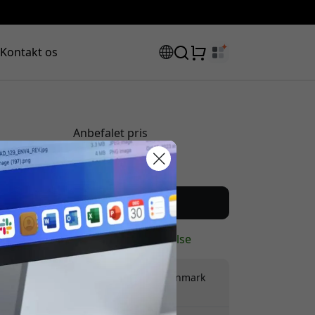
Kontakt os
Anbefalet pris
749 DKK
rabatkode:
Køb nu
På lager - klar til afsendelse
Gratis forsendelse i Danmark
Ingen skjulte gebyrer
assen for at få 8% rabat.