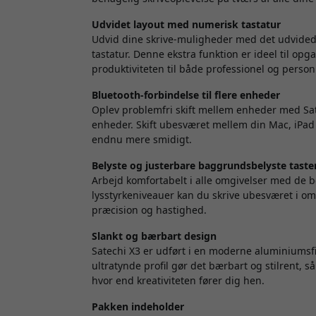
Udvidet layout med numerisk tastatur
Udvid dine skrive-muligheder med det udvidede
tastatur. Denne ekstra funktion er ideel til opg
produktiviteten til både professionel og person
Bluetooth-forbindelse til flere enheder
Oplev problemfri skift mellem enheder med Satec
enheder. Skift ubesværet mellem din Mac, iPad e
endnu mere smidigt.
Belyste og justerbare baggrundsbelyste taste
Arbejd komfortabelt i alle omgivelser med de be
lysstyrkeniveauer kan du skrive ubesværet i om
præcision og hastighed.
Slankt og bærbart design
Satechi X3 er udført i en moderne aluminiumsfi
ultratynde profil gør det bærbart og stilrent
hvor end kreativiteten fører dig hen.
Pakken indeholder