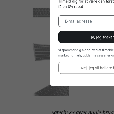
Tilmeld dig for at være den først
få en 8% rabat
Ja, jeg ønske
Vi spammer dig aldrig. Ved at tilmelde
marketingmails, uddannelsesserier og
Nej, jeg vil hellere 
Satechi X3 giver Apple-brug