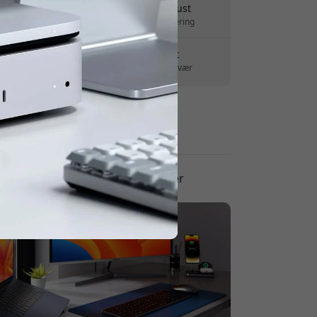
Levering 7-11 august
Hurtig og sporbar levering
30 dages returret
Nem retur - intet besvær
Sikre betalinger med kryptering
Blog, guide og anmeldelser
Blog/Guide