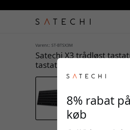
Varenr.: ST-BTSX3M
Satechi X3 trådløst tast
tastatur og baggrundsbe
8% rabat på
køb