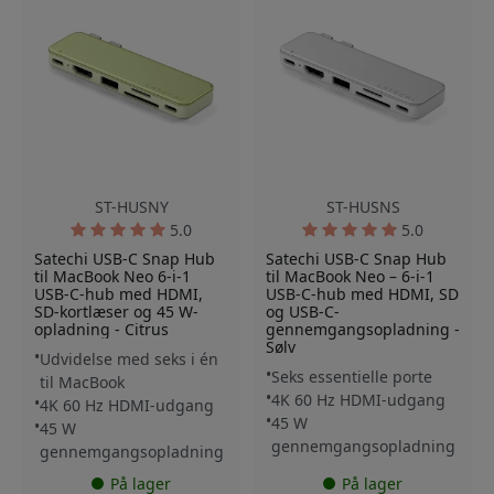
ST-HUSNY
ST-HUSNS
5.0
5.0
Satechi USB-C Snap Hub
Satechi USB-C Snap Hub
til MacBook Neo 6-i-1
til MacBook Neo – 6-i-1
USB-C-hub med HDMI,
USB-C-hub med HDMI, SD
SD-kortlæser og 45 W-
og USB-C-
opladning - Citrus
gennemgangsopladning -
Sølv
Udvidelse med seks i én
Seks essentielle porte
til MacBook
4K 60 Hz HDMI-udgang
4K 60 Hz HDMI-udgang
45 W
45 W
gennemgangsopladning
gennemgangsopladning
På lager
På lager