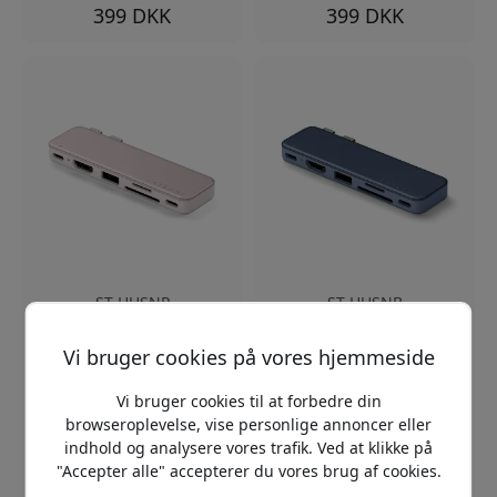
399 DKK
399 DKK
ST-HUSNP
ST-HUSNB
5.0
5.0
Satechi USB-C Snap Hub
Satechi USB-C Snap Hub
Vi bruger cookies på vores hjemmeside
til MacBook Neo –
til MacBook Neo, 6-i-1
kompakt 6-i-1 USB-C-hub
USB-C-hub med HDMI,
Vi bruger cookies til at forbedre din
med HDMI, SD og 45 W
SD, microSD og 45 W
browseroplevelse, vise personlige annoncer eller
pass-through-opladning -
opladning - Indigo
Blush
indhold og analysere vores trafik. Ved at klikke på
Seks vigtige porte
"Accepter alle" accepterer du vores brug af cookies.
Seks vigtige MacBook-
4K 60 Hz HDMI-udgang
porte