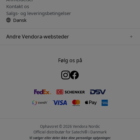
Kontakt os
Salgs- og leveringsbetingelser
Dansk
Andre Vendora-websteder
www.keybudz.se
www.woox.nu
Følg os på
www.paperlike.se
www.clickandgrow.se
www.myfirst.se
www.plaud.se
www.pipetto.se
Ophavsret © 2026 Vendora Nordic
Officiel distributør for Satechi® i Danmark
Vi sælger eller deler ikke dine personlige oplysninger.