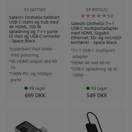
ST-GOTGFC
ST-POTG7C
5.0
Satechi OntheGo foldbart
USB-C-stativ og hub med
Satechi OntheGo 7-i-1
4K HDMI, 100 W
USB-C multiportadapter
opladning og 7-i-1-porte
med HDMI, Gigabit
til iPad og USB-C-enheder
Ethernet, SD- og microSD-
- Space Black
kortlæser - Space Black
Justerbart iPad-stativ
7-i-1 USB-C multiport-
med polstring
adapter
4K HDMI-output ved 60
HDMI 4K ved 60 Hz
Hz
USB-C opladning op til
100W PD- og 10Gbps-
100W
porte
På lager
På lager
699 DKK
549 DKK