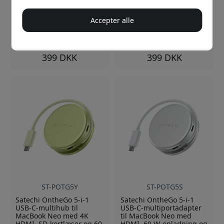
45 W
4K HDMI ved 60 Hz
gennemgangsopladning
Accepter alle
45 W
gennemgangsladning
På lager
På lager
399 DKK
399 DKK
ST-POTG5Y
ST-POTG5S
Satechi OntheGo 5-i-1
Satechi OntheGo 5-i-1
USB-C-multihub til
USB-C-multiportadapter
MacBook Neo med 4K
til MacBook Neo med
HDMI, SD-kortlæser og 60
HDMI, 60 W-opladning og