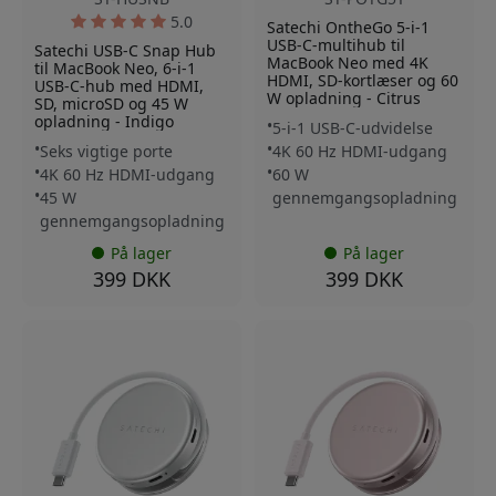
5.0
Satechi OntheGo 5-i-1
USB-C-multihub til
Satechi USB-C Snap Hub
MacBook Neo med 4K
til MacBook Neo, 6-i-1
HDMI, SD-kortlæser og 60
USB-C-hub med HDMI,
W opladning - Citrus
SD, microSD og 45 W
opladning - Indigo
5-i-1 USB-C-udvidelse
Seks vigtige porte
4K 60 Hz HDMI-udgang
4K 60 Hz HDMI-udgang
60 W
45 W
gennemgangsopladning
gennemgangsopladning
På lager
På lager
399 DKK
399 DKK