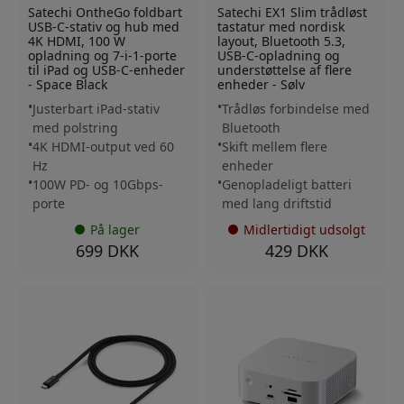
Satechi OntheGo foldbart
Satechi EX1 Slim trådløst
USB-C-stativ og hub med
tastatur med nordisk
4K HDMI, 100 W
layout, Bluetooth 5.3,
opladning og 7-i-1-porte
USB-C-opladning og
til iPad og USB-C-enheder
understøttelse af flere
- Space Black
enheder - Sølv
Justerbart iPad-stativ
Trådløs forbindelse med
med polstring
Bluetooth
4K HDMI-output ved 60
Skift mellem flere
Hz
enheder
100W PD- og 10Gbps-
Genopladeligt batteri
porte
med lang driftstid
På lager
Midlertidigt udsolgt
699 DKK
429 DKK