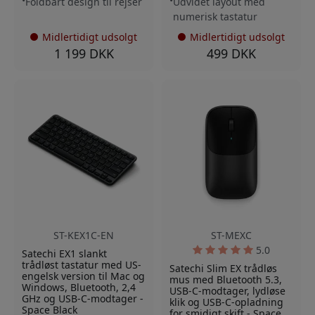
Foldbart design til rejser
Udvidet layout med
numerisk tastatur
Midlertidigt udsolgt
Midlertidigt udsolgt
1 199 DKK
499 DKK
ST-KEX1C-EN
ST-MEXC
5.0
Satechi EX1 slankt
trådløst tastatur med US-
Satechi Slim EX trådløs
engelsk version til Mac og
mus med Bluetooth 5.3,
Windows, Bluetooth, 2,4
USB-C-modtager, lydløse
GHz og USB-C-modtager -
klik og USB-C-opladning
Space Black
for smidigt skift - Space