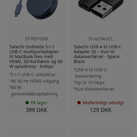
ST-POTG5B
ST-A2TAUCC
Satechi OntheGo 5-i-1
Satechi USB-A til USB-C
USB-C-multiportadapter
Adapter X2 – Kun til
til MacBook Neo med
dataoverførsel - Space
HDMI, SD-kortlæser og 60
Black
W opladning - Indigo
USB-A til USB-C-
5-i-1 USB-C-udvidelse
konvertering
4K 60 Hz HDMI-udgang
Op til 10 Gbps
60 W
Kun dataoverførsel
gennemløbsopladning
På lager
Midlertidigt udsolgt
399 DKK
129 DKK