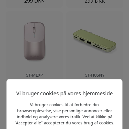
299 DKK
299 DKK
ST-MEXP
ST-HUSNY
5.0
Satechi Slim EX trådløs
mus med Bluetooth 5.3
Satechi USB-C Snap Hub
og USB-C-modtager til
Vi bruger cookies på vores hjemmeside
til MacBook Neo 6-i-1
Mac, iPad og Windows -
USB-C-hub med HDMI,
Blush
SD-kortlæser og 45 W-
Vi bruger cookies til at forbedre din
opladning - Citrus
3-i-1 trådløs tilslutning
browseroplevelse, vise personlige annoncer eller
Støjsvag
Udvidelse med seks i én
indhold og analysere vores trafik. Ved at klikke på
præcisionsstyring
til MacBook
"Accepter alle" accepterer du vores brug af cookies.
USB-C-genopladeligt
4K 60 Hz HDMI-udgang