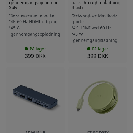
gennemgangsopladning -
pass-through-opladning -
Sølv
Blush
Seks essentielle porte
Seks vigtige MacBook-
4K 60 Hz HDMI-udgang
porte
45 W
4K HDMI ved 60 Hz
gennemgangsopladning
45 W
gennemgangsladning
På lager
På lager
399 DKK
399 DKK
ST-HUSNB
ST-POTG5Y