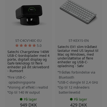
ST-C4CV140C-EU
ST-KEX1S-EN
5.0
Satechi EX1 slim trådløst
tastatur med US layout til
Satechi ChargeView 140W
Mac og Windows, med
USB-C-bordoplader med 4
understøttelse af flere
porte, digitalt display og
enheder og USB-C-
GaN-teknologi til flere
opladning - Sølv
enheder på dit skrivebord
- Rumsort
Trådløs forbindelse via
Fire USB-C-
Bluetooth
opladningsporte
USB-C-dongle til 2,4 GHz
Visning af effekt i realtid
Op til 12 måneders
Op til 140 W output
batterilevetid
På lager
På lager
949 DKK
429 DKK