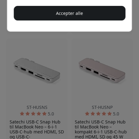
design
45 W
gennemgangsopladning
Accepter alle
På lager
På lager
299 DKK
399 DKK
ST-HUSNS
ST-HUSNP
5.0
5.0
Satechi USB-C Snap Hub
Satechi USB-C Snap Hub
til MacBook Neo – 6-i-1
til MacBook Neo –
USB-C-hub med HDMI, SD
kompakt 6-i-1 USB-C-hub
og USB-C-
med HDMI, SD og 45 W