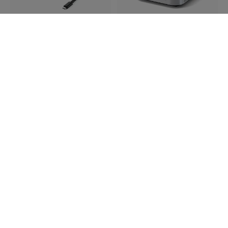
ST-YTB5100K
ST-DT5CES-EU
5.0
Satechi Thunderbolt 5
CubeDock-dockingstation
Satechi Thunderbolt 5
med SSD-kabinet, 140 W
Pro-kabel USB-C til USB-C,
opladning, 2,5 Gb
1 m, op til 120 Gbps og
Ethernet og USB-C
240 W Power Delivery -
Sort
Thunderbolt 5 op til 120
Thunderbolt 5-
Gbps
certificeret kompatibilitet
Opladning af bærbar
Op til 120 Gb/s
computer 140W
Op til 240 W
Indbygget NVMe SSD-
kabinet
På lager
På lager
379 DKK
3 699 DKK