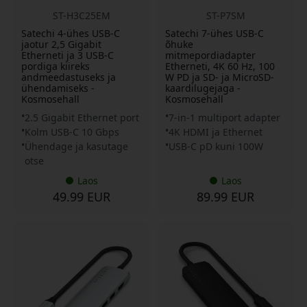
ST-H3C25EM
ST-P7SM
Satechi 4-ühes USB-C
Satechi 7-ühes USB-C
jaotur 2,5 Gigabit
õhuke
Etherneti ja 3 USB-C
mitmepordiadapter
pordiga kiireks
Etherneti, 4K 60 Hz, 100
andmeedastuseks ja
W PD ja SD- ja MicroSD-
ühendamiseks -
kaardilugejaga -
Kosmosehall
Kosmosehall
2.5 Gigabit Ethernet port
7-in-1 multiport adapter
Kolm USB-C 10 Gbps
4K HDMI ja Ethernet
Ühendage ja kasutage
USB-C pD kuni 100W
otse
Laos
Laos
49.99 EUR
89.99 EUR