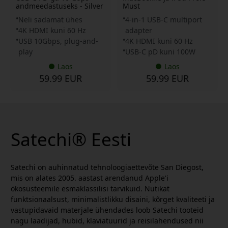
andmeedastuseks - Silver
Must
Neli sadamat ühes
4-in-1 USB-C multiport
4K HDMI kuni 60 Hz
adapter
USB 10Gbps, plug-and-
4K HDMI kuni 60 Hz
play
USB-C pD kuni 100W
Laos
Laos
59.99 EUR
59.99 EUR
Satechi® Eesti
Satechi on auhinnatud tehnoloogiaettevõte San Diegost,
mis on alates 2005. aastast arendanud Apple'i
ökosüsteemile esmaklassilisi tarvikuid. Nutikat
funktsionaalsust, minimalistlikku disaini, kõrget kvaliteeti ja
vastupidavaid materjale ühendades loob Satechi tooteid
nagu laadijad, hubid, klaviatuurid ja reisilahendused nii