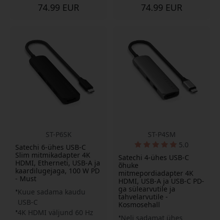
74.99 EUR
74.99 EUR
ST-P6SK
ST-P4SM
5.0
Satechi 6-ühes USB-C
Slim mitmikadapter 4K
Satechi 4-ühes USB-C
HDMI, Etherneti, USB-A ja
õhuke
kaardilugejaga, 100 W PD
mitmepordiadapter 4K
- Must
HDMI, USB-A ja USB-C PD-
ga sülearvutile ja
Kuue sadama kaudu
tahvelarvutile -
USB-C
Kosmosehall
4K HDMI väljund 60 Hz
Neli sadamat ühes