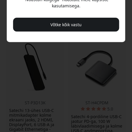
Gbps
porti
kasutamisega.
Toiteallikas kuni 100 W
USB-C pD kuni 100W
Laos
Laos
Võtke kõik vastu
49.99 EUR
49.99 EUR
ST-P3D13K
ST-H4CPDM
5.0
Satechi 13-ühes USB-C
mitmikadapter kolme
Satechi 4-pordiline USB-C
ekraani jaoks, 2 HDMI,
jaotur PD-ga, 100 W
DisplayPort, 6 USB-A ja
läbivlaadimisega ja kolme
Gigabit Ethernetiga -
USB-C andmeportiga,