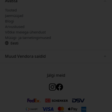
Avasta
Tooted
Jaemüüjad
Blogi
Arvustused
Võtke meiega ühendust
Müügi- ja tarnetingimused
Eesti
Muud Vendora saidid
www.keybudz.se
www.woox.nu
Jälgi meid
www.paperlike.se
www.clickandgrow.se
www.myfirst.se
www.plaud.se
www.pipetto.se