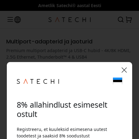
Ametlik Satechi® aastal Eesti
Multiport-adapterid ja jaoturid
Premium multiport adapterid ja USB-C hubid - 4K/8K HDMI,
2.5G Ethernet, Thunderbolt™ 4 & USB4
🎉 Sinu sooduskood:
Kuva kõik kategooriad
8% allahindlust esimeselt
ostult
Registreeru, et kuuleksid esimesena uutest
Kasuta seda koodi kassas, et saada 8%
toodetest ja saaksid 8% soodustust
allahindlust.