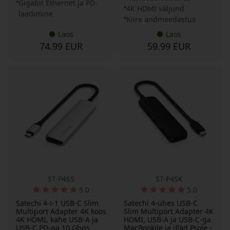
Gigabit Ethernet ja PD-
4K HDMI väljund
laadimine
Kiire andmeedastus
Laos
Laos
74.99 EUR
59.99 EUR
ST-P4SS
ST-P4SK
5.0
5.0
Satechi 4-i-1 USB-C Slim
Satechi 4-ühes USB-C
Multiport Adapter 4K koos
Slim Multiport Adapter 4K
4K HDMI, kahe USB-A ja
HDMI, USB-A ja USB-C-ga
USB-C PD-ga 10 Gbps
MacBookile ja iPad Prole -