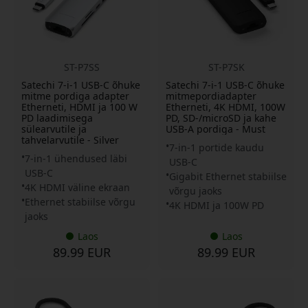
ST-P7SS
ST-P7SK
Satechi 7-i-1 USB-C õhuke
Satechi 7-i-1 USB-C õhuke
mitme pordiga adapter
mitmepordiadapter
Etherneti, HDMI ja 100 W
Etherneti, 4K HDMI, 100W
PD laadimisega
PD, SD-/microSD ja kahe
sülearvutile ja
USB-A pordiga - Must
tahvelarvutile - Silver
7-in-1 portide kaudu
7-in-1 ühendused läbi
USB-C
USB-C
Gigabit Ethernet stabiilse
4K HDMI väline ekraan
võrgu jaoks
Ethernet stabiilse võrgu
4K HDMI ja 100W PD
jaoks
Laos
Laos
89.99 EUR
89.99 EUR