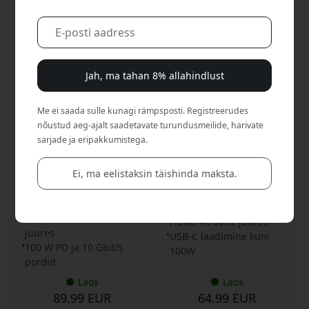
Jah, ma tahan 8% allahindlust
ST-GOTGFC
ST-POTG7C
5.0
Satechi OntheGo
Me ei saada sulle kunagi rämpsposti. Registreerudes
kokkupandav USB-C
Satechi OntheGo 7-ühes
nõustud aeg-ajalt saadetavate turundusmeilide, harivate
statiiv ja jaotur 4K HDMI,
USB-C mitmikportadapter
100 W laadimise ja 7-ühes
sarjade ja eripakkumistega.
HDMI, Gigabit Etherneti,
portidega iPadi ja USB-C-
SD- ja microSD-
seadmete jaoks - Space
kaardilugejaga - Space
Black
Ei, ma eelistaksin täishinda maksta.
Black
Reguleeritav iPadi alus
7-in-1 USB-C multiport
pehmendusega
adapter
4K HDMI-väljund 60 Hz
HDMI 4K 60Hz juures
juures
USB-C laadimine kuni
100 W PD ja 10 Gbit/s
100W
pordid
Laos
Laos
89.99 EUR
64.99 EUR