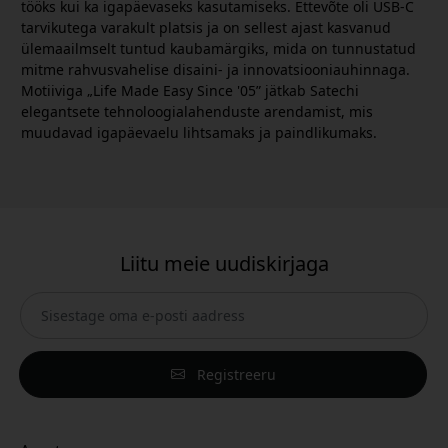
tööks kui ka igapäevaseks kasutamiseks. Ettevõte oli USB-C
tarvikutega varakult platsis ja on sellest ajast kasvanud
ülemaailmselt tuntud kaubamärgiks, mida on tunnustatud
mitme rahvusvahelise disaini- ja innovatsiooniauhinnaga.
Motiiviga „Life Made Easy Since '05” jätkab Satechi
elegantsete tehnoloogialahenduste arendamist, mis
muudavad igapäevaelu lihtsamaks ja paindlikumaks.
Liitu meie uudiskirjaga
Registreeru