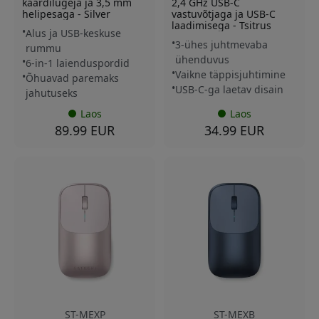
kaardilugeja ja 3,5 mm
2,4 GHz USB-C
helipesaga - Silver
vastuvõtjaga ja USB-C
laadimisega - Tsitrus
Alus ja USB-keskuse
3-ühes juhtmevaba
rummu
ühenduvus
6-in-1 laienduspordid
Vaikne täppisjuhtimine
Õhuavad paremaks
USB-C-ga laetav disain
jahutuseks
Laos
Laos
89.99 EUR
34.99 EUR
ST-MEXP
ST-MEXB