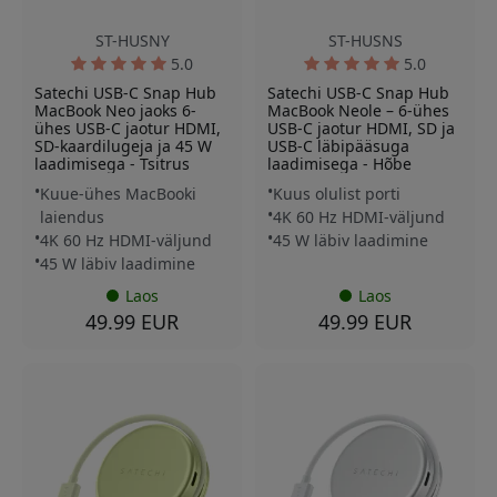
ST-HUSNY
ST-HUSNS
5.0
5.0
Satechi USB-C Snap Hub
Satechi USB-C Snap Hub
MacBook Neo jaoks 6-
MacBook Neole – 6-ühes
ühes USB-C jaotur HDMI,
USB-C jaotur HDMI, SD ja
SD-kaardilugeja ja 45 W
USB-C läbipääsuga
laadimisega - Tsitrus
laadimisega - Hõbe
Kuue-ühes MacBooki
Kuus olulist porti
laiendus
4K 60 Hz HDMI-väljund
4K 60 Hz HDMI-väljund
45 W läbiv laadimine
45 W läbiv laadimine
Laos
Laos
49.99 EUR
49.99 EUR