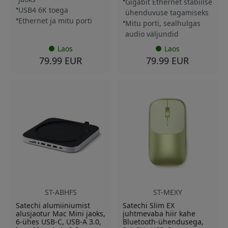
Gigabit Ethernet stabiilse
USB4 6K toega
ühenduvuse tagamiseks
Ethernet ja mitu porti
Mitu porti, sealhulgas
audio väljundid
Laos
Laos
79.99 EUR
79.99 EUR
ST-ABHFS
ST-MEXY
Satechi alumiiniumist
Satechi Slim EX
alusjaotur Mac Mini jaoks,
juhtmevaba hiir kahe
6-ühes USB-C, USB-A 3.0,
Bluetooth-ühendusega,