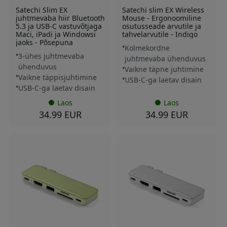
Satechi Slim EX
Satechi slim EX Wireless
juhtmevaba hiir Bluetooth
Mouse - Ergonoomiline
5.3 ja USB-C vastuvõtjaga
osutusseade arvutile ja
Maci, iPadi ja Windowsi
tahvelarvutile - Indigo
jaoks - Põsepuna
Kolmekordne
3-ühes juhtmevaba
juhtmevaba ühenduvus
ühenduvus
Vaikne täpne juhtimine
Vaikne täppisjuhtimine
USB-C-ga laetav disain
USB-C-ga laetav disain
Laos
Laos
34.99 EUR
34.99 EUR