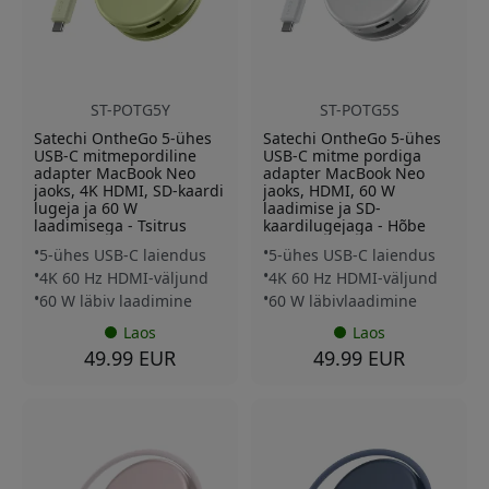
ST-POTG5Y
ST-POTG5S
Satechi OntheGo 5-ühes
Satechi OntheGo 5-ühes
USB-C mitmepordiline
USB-C mitme pordiga
adapter MacBook Neo
adapter MacBook Neo
jaoks, 4K HDMI, SD-kaardi
jaoks, HDMI, 60 W
lugeja ja 60 W
laadimise ja SD-
laadimisega - Tsitrus
kaardilugejaga - Hõbe
5-ühes USB-C laiendus
5-ühes USB-C laiendus
4K 60 Hz HDMI-väljund
4K 60 Hz HDMI-väljund
60 W läbiv laadimine
60 W läbivlaadimine
Laos
Laos
49.99 EUR
49.99 EUR