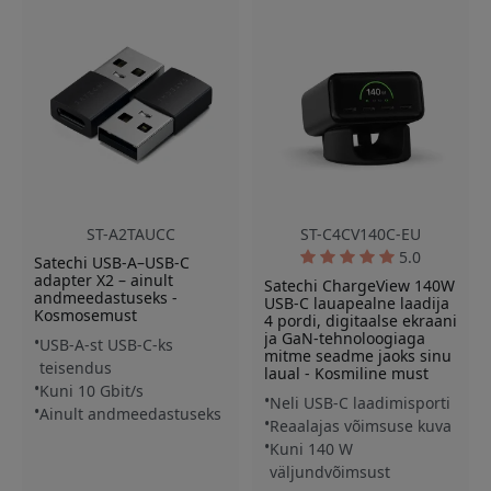
ST-A2TAUCC
ST-C4CV140C-EU
5.0
Satechi USB-A–USB-C
adapter X2 – ainult
Satechi ChargeView 140W
andmeedastuseks -
USB-C lauapealne laadija
Kosmosemust
4 pordi, digitaalse ekraani
ja GaN-tehnoloogiaga
USB-A-st USB-C-ks
mitme seadme jaoks sinu
teisendus
laual - Kosmiline must
Kuni 10 Gbit/s
Neli USB-C laadimisporti
Ainult andmeedastuseks
Reaalajas võimsuse kuva
Kuni 140 W
väljundvõimsust