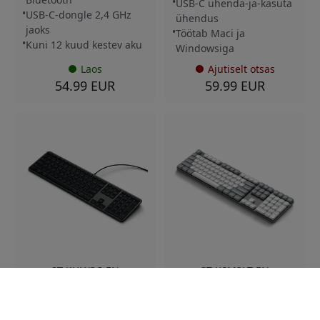
USB-C ühenda-ja-kasuta
USB-C-dongle 2,4 GHz
ühendus
jaoks
Töötab Maci ja
Kuni 12 kuud kestev aku
Windowsiga
Laos
Ajutiselt otsas
54.99 EUR
59.99 EUR
ST-KULX3C-EN
ST-KSM3LT-EN
Satechi Slim LX3
Satechi SM3 slim
juhtmega klaviatuur US
mehaaniline
layout – numbriklahvistik
taustvalgustusega