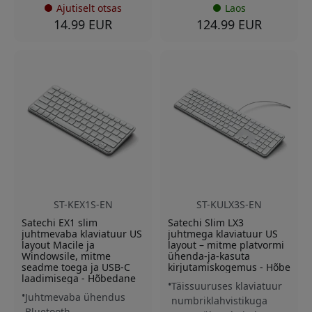
Ajutiselt otsas
Laos
14.99 EUR
124.99 EUR
ST-KEX1S-EN
ST-KULX3S-EN
Satechi EX1 slim
Satechi Slim LX3
juhtmevaba klaviatuur US
juhtmega klaviatuur US
layout Macile ja
layout – mitme platvormi
Windowsile, mitme
ühenda-ja-kasuta
seadme toega ja USB-C
kirjutamiskogemus - Hõbe
laadimisega - Hõbedane
Täissuuruses klaviatuur
Juhtmevaba ühendus
numbriklahvistikuga
Bluetooth