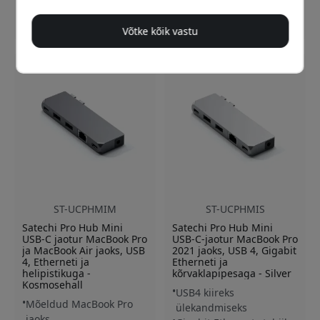
Laos
Ajutiselt otsas
119.99 EUR
119.99 EUR
Võtke kõik vastu
ST-UCPHMIM
ST-UCPHMIS
Satechi Pro Hub Mini
Satechi Pro Hub Mini
USB-C jaotur MacBook Pro
USB-C-jaotur MacBook Pro
ja MacBook Air jaoks, USB
2021 jaoks, USB 4, Gigabit
4, Etherneti ja
Etherneti ja
helipistikuga -
kõrvaklapipesaga - Silver
Kosmosehall
USB4 kiireks
Mõeldud MacBook Pro
ülekandmiseks
jaoks