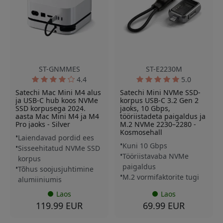
ST-GNMMES
ST-E2230M
4.4
5.0
Satechi Mac Mini M4 alus
Satechi Mini NVMe SSD-
ja USB-C hub koos NVMe
korpus USB-C 3.2 Gen 2
SSD korpusega 2024.
jaoks, 10 Gbps,
aasta Mac Mini M4 ja M4
tööriistadeta paigaldus ja
Pro jaoks - Silver
M.2 NVMe 2230–2280 -
Kosmosehall
Laiendavad pordid ees
Kuni 10 Gbps
Sisseehitatud NVMe SSD
Tööriistavaba NVMe
korpus
paigaldus
Tõhus soojusjuhtimine
M.2 vormifaktorite tugi
alumiiniumis
Laos
Laos
119.99 EUR
69.99 EUR