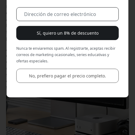
El Mac Mini M4 se ha convertido rápidamente en una
opción popular para la IA local. Con el chip eficiente de
Apple, su diseño compacto y su capacidad para funcionar
las 24 horas, rinde bien en todo, desde agentes de IA y
flujos de trabajo automatizados hasta servidores de IA
Sí, quiero un 8% de descuento
personales.
Nunca te enviaremos spam. Al registrarte, aceptas recibir
Al mismo tiempo, crece el interés por la IA que funciona
correos de marketing ocasionales, series educativas y
directamente en tu propio hardware. Herramientas como
ofertas especiales.
OpenClaw muestran cómo cada vez más personas quieren
ejecutar modelos de forma privada, sin depender de
servicios en la nube. A medida que la IA vuelve al escritorio,
No, prefiero pagar el precio completo.
el almacenamiento, las conexiones y la gestión térmica
también cobran más importancia.