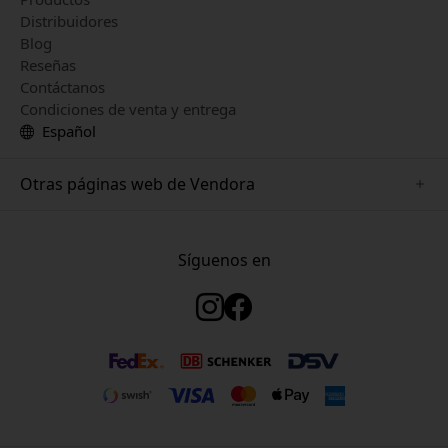
Distribuidores
Blog
Reseñas
Contáctanos
Condiciones de venta y entrega
Español
Otras páginas web de Vendora
www.keybudz.se
www.woox.nu
Síguenos en
www.paperlike.se
www.clickandgrow.se
www.myfirst.se
www.plaud.se
www.pipetto.se