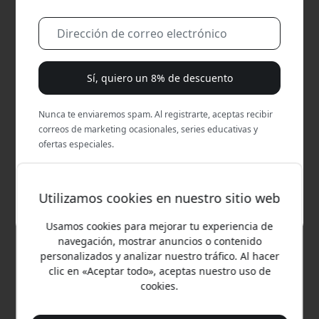
Sí, quiero un 8% de descuento
Nunca te enviaremos spam. Al registrarte, aceptas recibir
ST-MEXS
ST-MOTGK
correos de marketing ocasionales, series educativas y
5.0
5.0
ofertas especiales.
Ratón inalámbrico Satechi
Ratón Bluetooth OntheGo
Slim EX con conectividad
de Satechi con Bluetooth
3 en 1, doble Bluetooth
5.1, multidispositivo y
No, prefiero pagar el precio completo.
5.3, receptor USB-C y
carga USB-C para portátil
Utilizamos cookies en nuestro sitio web
carga USB-C - Plata
y tableta - Negro
Ratón inalámbrico para
Conexión inalámbrica
Usamos cookies para mejorar tu experiencia de
computadora
Bluetooth 5.1
navegación, mostrar anuncios o contenido
Cuerpo de aluminio con
Alterna entre tres
personalizados y analizar nuestro tráfico. Al hacer
acabado premium
dispositivos
clic en «Aceptar todo», aceptas nuestro uso de
Incluye dongle USB-C y
Carga USB-C y batería de
cookies.
cable
larga duración
En stock
En stock