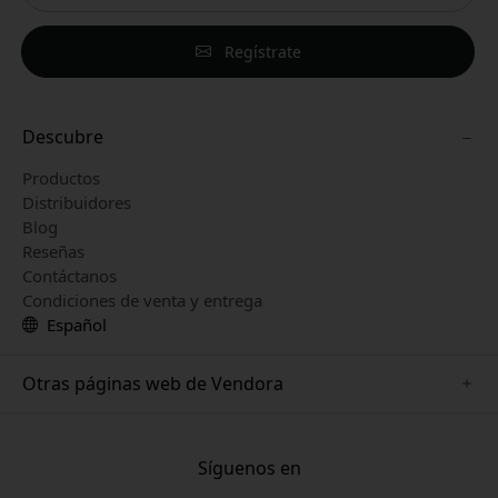
Regístrate
Descubre
Productos
Distribuidores
Blog
Reseñas
Contáctanos
Condiciones de venta y entrega
Español
Otras páginas web de Vendora
www.keybudz.se
www.woox.nu
Síguenos en
www.paperlike.se
www.clickandgrow.se