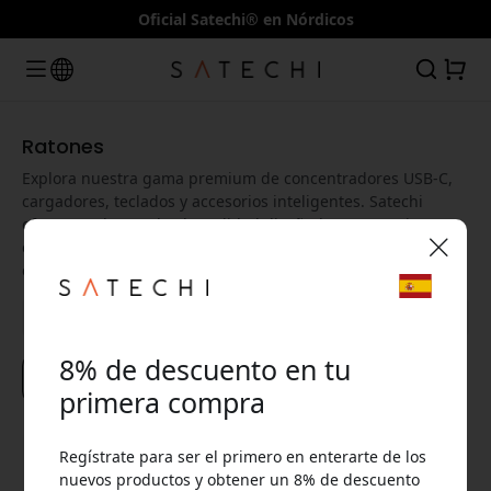
Oficial Satechi® en Nórdicos
Ratones
Explora nuestra gama premium de concentradores USB-C,
cargadores, teclados y accesorios inteligentes. Satechi
ofrece productos de alta calidad diseñados para mejorar tu
experiencia digital y aumentar la productividad en casa y en
el trabajo.
🎉 Tu código de descuento:
8% de descuento en tu
Explorar productos
primera compra
Regístrate para ser el primero en enterarte de los
Usa este código en la caja para obtener 8% de
nuevos productos y obtener un 8% de descuento
descuento.