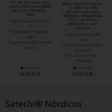
M1 con Bluetooth 4.0 y
Ratón con cable Satechi
puerto USB-C recargable
C1 USB-C con DPI
para Mac y Windows -
ajustable para Mac,
Plata
Windows y dispositivos
USB-C con diseño
Conectividad Bluetooth
ambidiestro - Gris
4.0
espacial
Recargable mediante
Conexión USB-C por
USB-C
cable
Ergonómico para ambas
DPI ajustable en cuatro
manos
posiciones
Funciona con Mac y
Windows
En stock
En stock
34.99 EUR
29.99 EUR
Satechi® Nórdicos