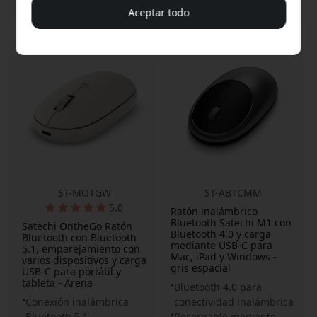
34.99 EUR
39.99 EUR
Aceptar todo
ST-MOTGW
ST-ABTCMM
5.0
Ratón inalámbrico
Bluetooth Satechi M1 con
Satechi OntheGo Ratón
Bluetooth 4.0 y carga
Bluetooth con Bluetooth
mediante USB-C para
5.1, emparejamiento con
Mac, iPad y Windows -
varios dispositivos y carga
gris espacial
USB-C para portátil y
tableta - Arena
Bluetooth 4.0 para
Conexión inalámbrica
conectividad inalámbrica
Bluetooth 5.1
Recargable mediante