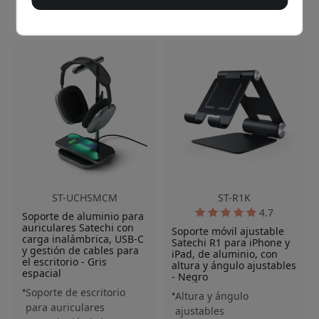
89.99 EUR
49.99 EUR
ST-UCHSMCM
ST-R1K
4.7
Soporte de aluminio para
auriculares Satechi con
Soporte móvil ajustable
carga inalámbrica, USB-C
Satechi R1 para iPhone y
y gestión de cables para
iPad, de aluminio, con
el escritorio - Gris
altura y ángulo ajustables
espacial
- Negro
Soporte de escritorio
Altura y ángulo
para auriculares
ajustables