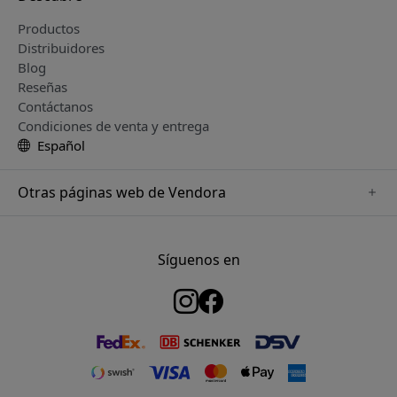
Productos
Distribuidores
Blog
Reseñas
Contáctanos
Condiciones de venta y entrega
Español
Otras páginas web de Vendora
www.keybudz.se
www.woox.nu
Síguenos en
www.paperlike.se
www.clickandgrow.se
www.myfirst.se
www.plaud.se
www.pipetto.se