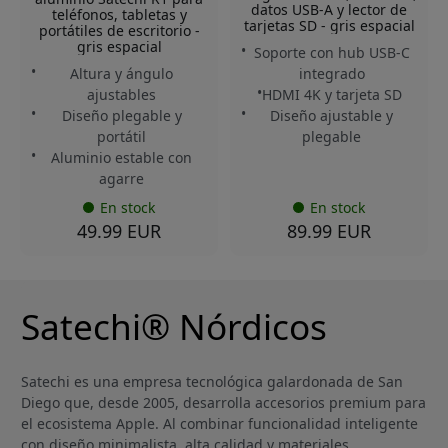
datos USB-A y lector de
teléfonos, tabletas y
tarjetas SD - gris espacial
portátiles de escritorio -
gris espacial
Soporte con hub USB-C
Altura y ángulo
integrado
ajustables
HDMI 4K y tarjeta SD
Diseño plegable y
Diseño ajustable y
portátil
plegable
Aluminio estable con
agarre
En stock
En stock
49.99 EUR
89.99 EUR
Satechi® Nórdicos
Satechi es una empresa tecnológica galardonada de San
Diego que, desde 2005, desarrolla accesorios premium para
el ecosistema Apple. Al combinar funcionalidad inteligente
con diseño minimalista, alta calidad y materiales