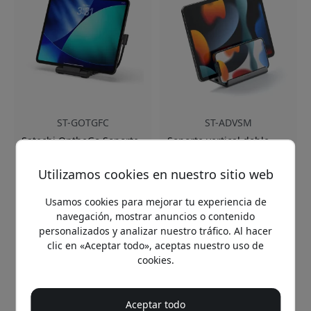
ST-GOTGFC
ST-ADVSM
Satechi OntheGo Soporte
Soporte vertical doble
plegable y concentrador
Satechi para MacBook e
USB-C con HDMI 4K,
iPad con dos ranuras de
Utilizamos cookies en nuestro sitio web
carga de 100 W y puertos
aluminio y almohadillas
7 en 1 para iPad y
antideslizantes - gris
dispositivos USB-C -
espacial
Usamos cookies para mejorar tu experiencia de
Negro espacial
Espacio doble para
navegación, mostrar anuncios o contenido
Soporte ajustable para
portátil y tableta
personalizados y analizar nuestro tráfico. Al hacer
iPad con acolchado
Construcción robusta de
clic en «Aceptar todo», aceptas nuestro uso de
Salida HDMI 4K a 60 Hz
aluminio
cookies.
Puertos PD de 100 W y 10
Protección antideslizante
Gbps
y mejor flujo de aire
Aceptar todo
En stock
En stock