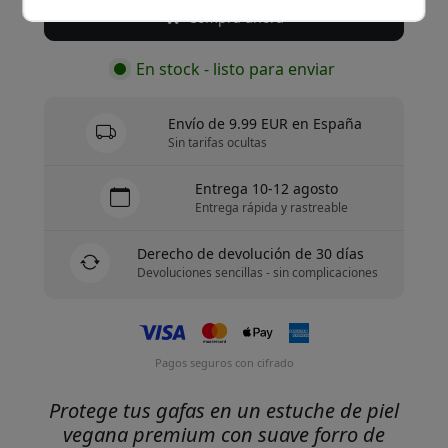
Compra ahora
En stock - listo para enviar
Envío de 9.99 EUR en España
Sin tarifas ocultas
Entrega 10-12 agosto
Entrega rápida y rastreable
Derecho de devolución de 30 días
Devoluciones sencillas - sin complicaciones
Pagos seguros con cifrado
Protege tus gafas en un estuche de piel
vegana premium con suave forro de