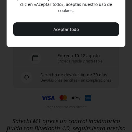
clic en «Aceptar todo», aceptas nuestro uso de
Compra ahora
cookies.
En stock - listo para enviar
Aceptar todo
Envío de 9.99 EUR en España
Sin tarifas ocultas
Entrega 10-12 agosto
Entrega rápida y rastreable
Derecho de devolución de 30 días
Devoluciones sencillas - sin complicaciones
Pagos seguros con cifrado
Satechi M1 ofrece un control inalámbrico
fluido con Bluetooth 4.0, seguimiento preciso