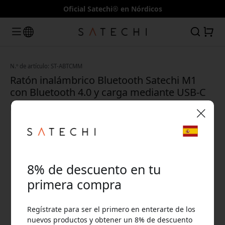
Oficial Satechi® en Nórdicos
N.º de artículo: ST-ABTCMM
Ratón inalámbrico Bluetooth Satechi M1
con Bluetooth 4.0 y carga mediante USB-C
para Mac, iPad y Windows - gris espacial
🎉 Tu código de descuento:
8% de descuento en tu
primera compra
Regístrate para ser el primero en enterarte de los
Usa este código en la caja para obtener 8% de
nuevos productos y obtener un 8% de descuento
descuento.