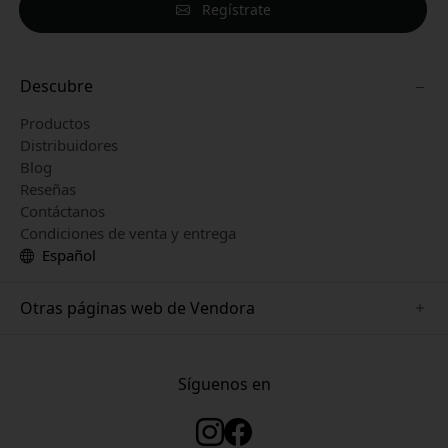
Regístrate
Descubre
Productos
Distribuidores
Blog
Reseñas
Contáctanos
Condiciones de venta y entrega
Español
Otras páginas web de Vendora
www.keybudz.se
www.woox.nu
Síguenos en
www.paperlike.se
www.clickandgrow.se
www.myfirst.se