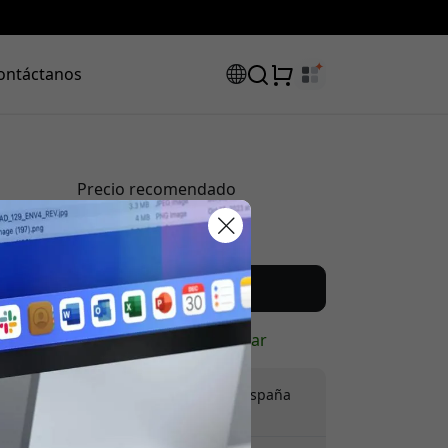
ontáctanos
Precio recomendado
64.99 EUR
código de
Compra ahora
uento:
En stock - listo para enviar
Envío de 9.99 EUR en España
Sin tarifas ocultas