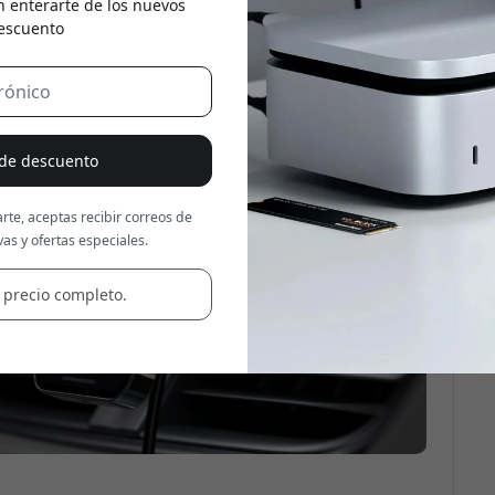
n enterarte de los nuevos
escuento
Usa este código en la caja
 de descuento
rte, aceptas recibir correos de
as y ofertas especiales.
 precio completo.