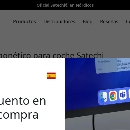
Oficial Satechi® en Nórdicos
Productos
Distribuidores
Blog
Reseñas
C
gnético para coche Satechi
i, cable USB-C y
s MagSafe - gris espacial
🎉 Tu 
desc
uento en
 compra