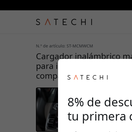
N.º de artículo: ST-MCMWCM
Cargador inalámbrico ma
para iPhone, con carga Q
compatibilidad con funda
8% de desc
tu primera