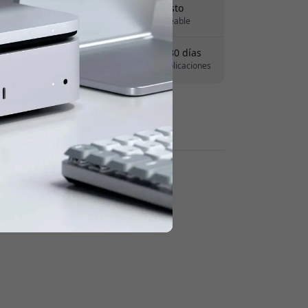
Entrega 10-12 agosto
 para obtener 8% de descuento.
Entrega rápida y rastreable
Derecho de devolución de 30 días
Devoluciones sencillas - sin complicaciones
Pagos seguros con cifrado
Revendedores: