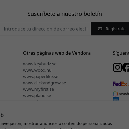
Suscríbete a nuestro boletín
Regístrate
Otras páginas web de Vendora
Síguen
www.keybudz.se
www.woox.nu
www.paperlike.se
www.clickandgrow.se
www.myfirst.se
www.plaud.se
www.pipetto.se
eb
navegación, mostrar anuncios o contenido personalizados
e autor © 2026 Vendora Nordic - Distribuidor oficial de Satechi® 