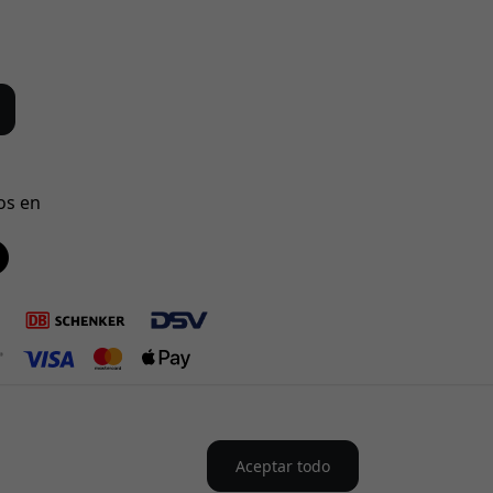
os en
Aceptar todo
en Nórdicos