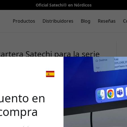
Oficial Satechi® en Nórdicos
Productos
Distribuidores
Blog
Reseñas
C
rtera Satechi para la serie
o para cuatro tarjetas y
l oscuro
🎉 Tu 
desc
uento en
 compra