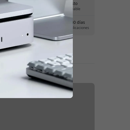
Entrega 10-12 agosto
 para obtener 8% de descuento.
Entrega rápida y rastreable
Derecho de devolución de 30 días
Devoluciones sencillas - sin complicaciones
Pagos seguros con cifrado
Blog, guía y reseñas
Reseña