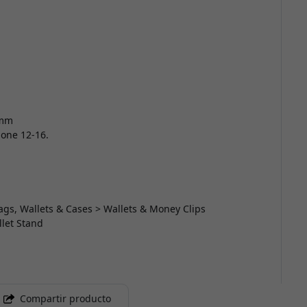
 mm
hone 12-16.
ags, Wallets & Cases > Wallets & Money Clips
llet Stand
Compartir producto