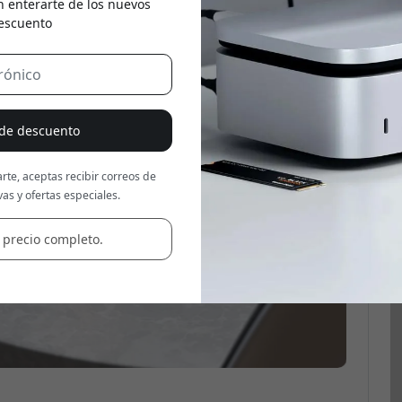
n enterarte de los nuevos
escuento
Usa este código en la caja
 de descuento
rte, aceptas recibir correos de
as y ofertas especiales.
 precio completo.