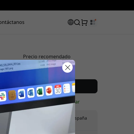
ontáctanos
Precio recomendado
49.99 EUR
código de
Compra ahora
uento:
En stock - listo para enviar
Envío de 9.99 EUR en España
Sin tarifas ocultas