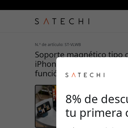
N.º de artículo: ST-VLWB
Soporte magnético tipo ca
iPhone 12–16, con espaci
función de soporte - Azu
8% de desc
tu primera