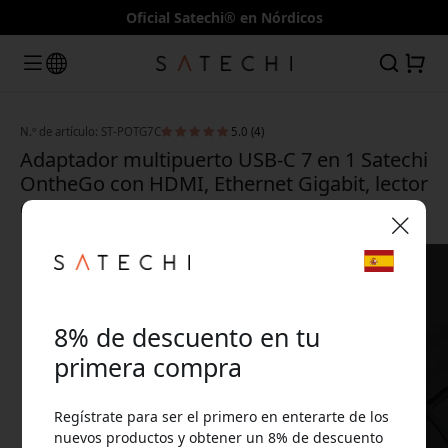
Oficial Satechi® en Nórdicos
N.º de artículo: ST-POTG7C
5.0 (4)
Adaptador multipuerto USB-C 7 en 1 Satechi
OntheGo con HDMI, Ethernet Gigabit, lector
de tarjetas SD y microSD - Negro espacial
🎉 Tu código de descuento:
8% de descuento en tu
primera compra
Regístrate para ser el primero en enterarte de los
Usa este código en la caja para obtener 8% de
nuevos productos y obtener un 8% de descuento
descuento.