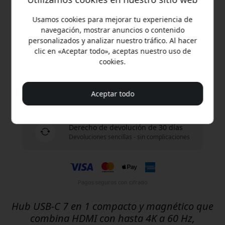
Compra ahora
Usamos cookies para mejorar tu experiencia de
navegación, mostrar anuncios o contenido
En stock - listo para enviar
personalizados y analizar nuestro tráfico. Al hacer
clic en «Aceptar todo», aceptas nuestro uso de
cookies.
Envío de 9.99 EUR en España
Sin tarifas ocultas
Aceptar todo
Entrega 10-12 agosto
Entrega rápida y rastreable
Derecho de devolución de 30 días
Devoluciones sencillas - sin complicaciones
Pagos seguros con cifrado
Hub USB-C 7 en 1 compacto y magnético que
combina HDMI con hasta 4K a 60 Hz,