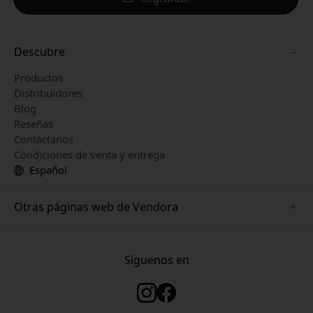
Descubre
Productos
Distribuidores
Blog
Reseñas
Contáctanos
Condiciones de venta y entrega
Español
Otras páginas web de Vendora
www.keybudz.se
www.woox.nu
Síguenos en
www.paperlike.se
www.clickandgrow.se
www.myfirst.se
www.plaud.se