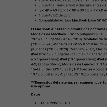
Puerto de datos USB 3.2 Gen 2 - hasta 10 
3 puertos Thunderbolt 4 descendentes de
(2x) 4K a 60 Hz o (1x) 8K a 30 Hz o (1x) 6K 
1 puerto DC de 20 V
Compatibilidad:
Los MacBook base M1/M2 e
El MacBook Air M3 solo admite dos pantallas
Modelos de MacBook Pro:
16 pulgadas (2019 - 
2023),15 pulgadas (2016 - 2019);
Modelos de M
(2018 - 2024);
Modelos de iMac/Mac:
iMac de 24
pulgadas (2017 – 2020), iMac Pro (2017), Mac mi
iPad Pro:
12,9 pulgadas (de 3.ª a 6.ª generación
a 5.ª generación);
iPad
(10.ª generación);
iPad 
4-9, Laptop Studio;
Modelos de Lenovo:
X13 Ge
15ACH6;
Dell XPS
13 9315;
HP Spectre
y otros d
10.12 o posterior; iOS/iPadOS 10.2 o posterior;
**Requisitos del sistema: se requieren puert
uso óptimo
Datos
EAN: 879961008161