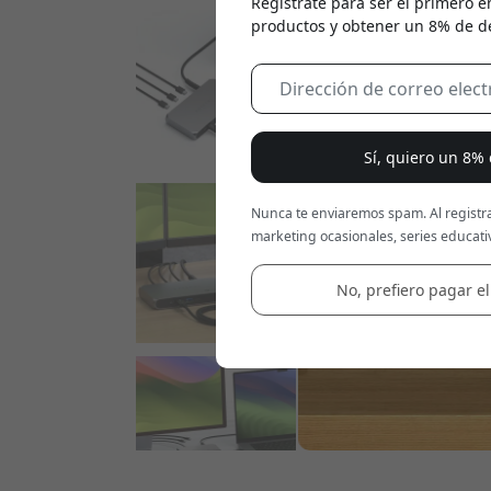
Regístrate para ser el primero e
productos y obtener un 8% de d
Sí, quiero un 8%
Nunca te enviaremos spam. Al registra
marketing ocasionales, series educativ
No, prefiero pagar el