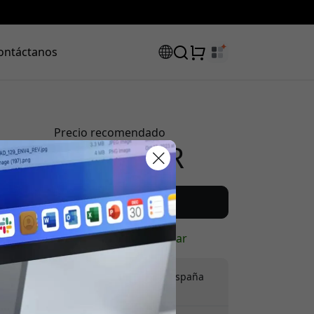
ontáctanos
Precio recomendado
199.99 EUR
código de
Compra ahora
uento:
En stock - listo para enviar
Envío de 9.99 EUR en España
Sin tarifas ocultas