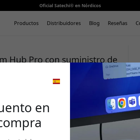
Oficial Satechi® en Nórdicos
Productos
Distribuidores
Blog
Reseñas
C
im Hub Pro con suministro de
bilidad con 8K y tres puertos
al
🎉 Tu 
desc
uento en
 compra