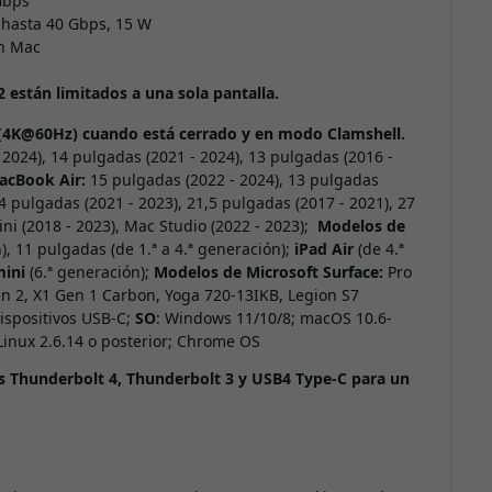
Gbps
 hasta 40 Gbps, 15 W
en Mac
stán limitados a una sola pantalla.
 (4K@60Hz) cuando está cerrado y en modo Clamshell.
2024), 14 pulgadas (2021 - 2024), 13 pulgadas (2016 -
acBook Air:
15 pulgadas (2022 - 2024), 13 pulgadas
 pulgadas (2021 - 2023), 21,5 pulgadas (2017 - 2021), 27
ni (2018 - 2023), Mac Studio (2022 - 2023);
Modelos de
), 11 pulgadas (de 1.ª a 4.ª generación);
iPad Air
(de 4.ª
mini
(6.ª generación);
Modelos de Microsoft Surface:
Pro
n 2, X1 Gen 1 Carbon, Yoga 720-13IKB, Legion S7
ispositivos USB-C;
SO
: Windows 11/10/8; macOS 10.6-
 Linux 2.6.14 o posterior; Chrome OS
os Thunderbolt 4, Thunderbolt 3 y USB4 Type-C para un