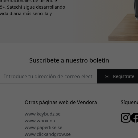
 internacionales de diseño e
05», Satechi sigue desarrollando
ida diaria más sencilla y
Suscríbete a nuestro boletín
Regístrate
Otras páginas web de Vendora
Síguen
www.keybudz.se
www.woox.nu
www.paperlike.se
www.clickandgrow.se