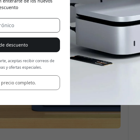
n enterarte de los nuevos
escuento
Usa este código en la caja
 de descuento
rte, aceptas recibir correos de
as y ofertas especiales.
 precio completo.