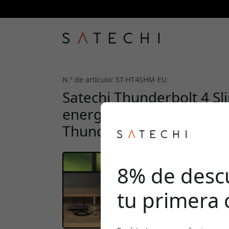
N.º de artículo: ST-HT4SHM-EU
Satechi Thunderbolt 4 Sl
energía de 96 W, compati
Thunderbolt - Gris espaci
8% de desc
tu primera