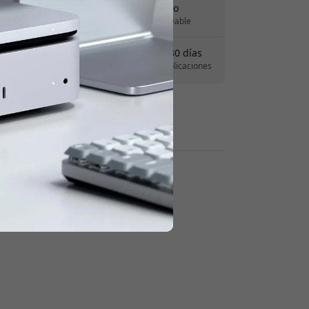
Entrega 7-11 agosto
 para obtener 8% de descuento.
Entrega rápida y rastreable
Derecho de devolución de 30 días
Devoluciones sencillas - sin complicaciones
Pagos seguros con cifrado
Revendedores: