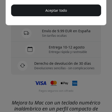
Compra ahora
Aceptar todo
En stock - listo para enviar
Envío de 9.99 EUR en España
Sin tarifas ocultas
Entrega 10-12 agosto
Entrega rápida y rastreable
Derecho de devolución de 30 días
Devoluciones sencillas - sin complicaciones
Pagos seguros con cifrado
Mejora tu Mac con un teclado numérico
inalámbrico en un perfil compacto de