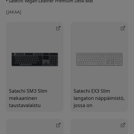
• Satechi Vegan-Leather Premium Desk Mat
[JAKAA]
Satechi SM3 Slim
Satechi EX3 Slim
mekaaninen
langaton näppäimistö,
taustavalaistu
jossa on
Bluetooth-
pohjoismainen
näppäimistö
asettelu,
pohjoismaisella
numeronäppäimistö
asettelulla ja
ja Bluetooth 5.3