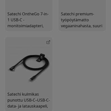
Satechi OntheGo 7-in-
Satechi premium-
1 USB-C -
työpöytämatto
monitoimiadapteri,
vegaaninahasta, suuri
jossa HDMI, Gigabit
työmatto vettä
Ethernet ja SD- sekä
hylkivällä pinnalla
microSD-kortinlukija
toimistoon ja
pelaamiseen
Satechi kulmikas
punottu USB-C–USB-C-
data- ja latauskaapeli,