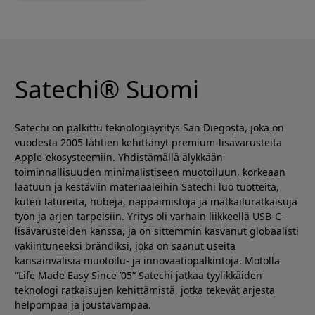
1 m, 240 W, 20 Gbps,
4K/60Hz ja USB-IF-
sertifioitu
Satechi® Suomi
Satechi on palkittu teknologiayritys San Diegosta, joka on
vuodesta 2005 lähtien kehittänyt premium-lisävarusteita
Apple-ekosysteemiin. Yhdistämällä älykkään
toiminnallisuuden minimalistiseen muotoiluun, korkeaan
laatuun ja kestäviin materiaaleihin Satechi luo tuotteita,
kuten latureita, hubeja, näppäimistöjä ja matkailuratkaisuja
työn ja arjen tarpeisiin. Yritys oli varhain liikkeellä USB-C-
lisävarusteiden kanssa, ja on sittemmin kasvanut globaalisti
vakiintuneeksi brändiksi, joka on saanut useita
kansainvälisiä muotoilu- ja innovaatiopalkintoja. Motolla
”Life Made Easy Since ’05” Satechi jatkaa tyylikkäiden
teknologi ratkaisujen kehittämistä, jotka tekevät arjesta
helpompaa ja joustavampaa.