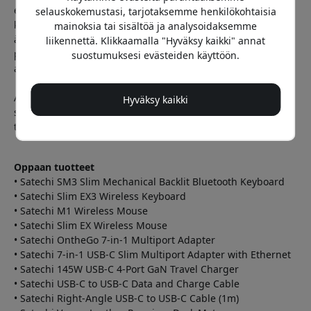
eron. Ne ovat pienempiä, kevyempiä ja tarpeeksi tehokkaita
selauskokemustasi, tarjotaksemme henkilökohtaisia
koko kokonaisuuden pyörittämiseen. Kun yhdistät ne
mainoksia tai sisältöä ja analysoidaksemme
älykkäisiin kaapeleihin ja pöytämattoon, saat paitsi
liikennettä. Klikkaamalla "Hyväksy kaikki" annat
paremman toimivuuden myös kokonaisuuden, joka tuntuu
suostumuksesi evästeiden käyttöön.
aidosti harkitulta ja miellyttävältä käyttää.
Ajatus on yksinkertainen: MacBook Neo on hyvä alku, mutta
Hyväksy kaikki
sen ympärillä olevat lisävarusteet tekevät siitä oikean
työpisteen.
Oppaan tuotteet
• Satechi SM3 Slim Mechanical Backlit Bluetooth Keyboard
• Satechi Slim EX3 Wireless Keyboard
• Satechi M1 Wireless Mouse
• Satechi Slim EX Wireless Mouse
• Satechi OntheGo 7-in-1 Multiport Adapter
• Satechi 7-in-1 USB-C Slim Multiport Adapter with Ethernet
• Satechi 145W USB-C 4-Port GaN Travel Charger
• Satechi USB-C to USB-C Data and Charge Cable
• Satechi Right-Angle USB-C to USB-C Cable (1m)