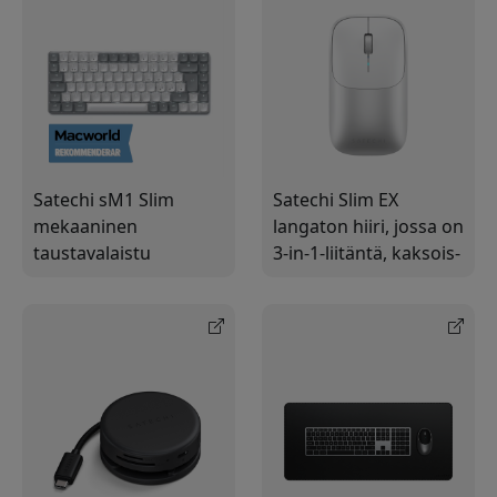
numerisella
Macille ja Windowsille
näppäimistöllä
Satechi sM1 Slim
Satechi Slim EX
mekaaninen
langaton hiiri, jossa on
taustavalaistu
3-in-1-liitäntä, kaksois-
Bluetooth-
Bluetooth 5.3 ja USB-
näppäimistö
C-vastaanotin sekä
pohjoismaisella
lataus USB-C:llä
asettelulla ja USB-C-
latauksella