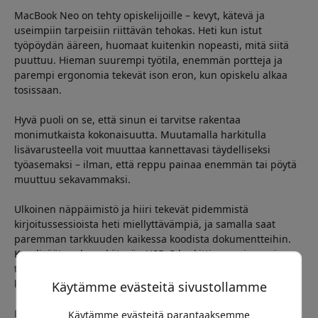
MacBook Neo on tehty opiskelijoille – kevyt, kätevä ja
useimpiin tarpeisiin riittävän tehokas. Heti kun istut
työpöydän ääreen, huomaat kuitenkin nopeasti, mitä siitä
puuttuu. Hieman suurempi työtila, enemmän portteja ja
parempi ergonomia tekevät ison eron, kun opiskelu alkaa
tosissaan.
Hyvä puoli on se, että sinun ei tarvitse rakentaa
monimutkaista kokonaisuutta. Muutamalla harkitulla
lisävarusteella voit muuttaa kannettavasi täydelliseksi
työasemaksi – ilman, että reppu painaa enemmän tai pöytä
muuttuu sekavammaksi.
Ulkoinen näppäimistö ja hiiri tekevät pidemmistä
kirjoitussessioista heti miellyttävämpiä, ja samalla saat
paremman tarkkuuden kaikessa koodista dokumentteihin.
Kun lisäät mukaan kätevän USB-C-keskittimen, sinun ei
tarvitse valita latauksen, näytön ja lisävarusteiden välillä –
kaikki toimii yhtä aikaa.
Käytämme evästeitä sivustollamme
Latauksen puolella modernit GaN-laturit tekevät suuren
Käytämme evästeitä parantaaksemme