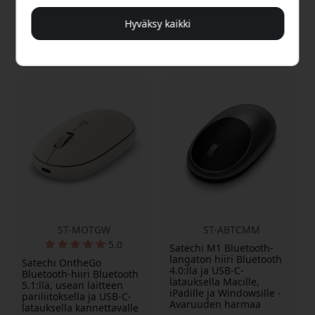
akun käyttöikä
Hyväksy kaikki
Varastossa
Varastossa
34.99 EUR
39.99 EUR
ST-MOTGW
ST-ABTCMM
5.0
Satechi M1 Bluetooth-
langaton hiiri Bluetooth
Satechi OntheGo
4.0:lla ja USB-C-
Bluetooth-hiiri Bluetooth
latauksella Macille,
5.1:llä, usean laitteen
iPadille ja Windowsille -
pariliitoksella ja USB-C-
Avaruuden harmaa
latauksella kannettavalle