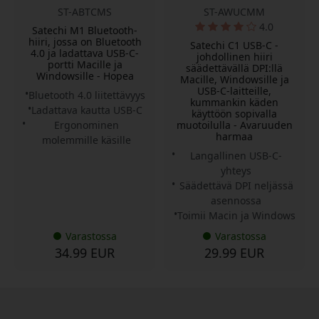
ST-ABTCMS
ST-AWUCMM
4.0
Satechi M1 Bluetooth-
hiiri, jossa on Bluetooth
Satechi C1 USB-C -
4.0 ja ladattava USB-C-
johdollinen hiiri
portti Macille ja
säädettävällä DPI:llä
Windowsille - Hopea
Macille, Windowsille ja
USB-C-laitteille,
Bluetooth 4.0 liitettävyys
kummankin käden
Ladattava kautta USB-C
käyttöön sopivalla
Ergonominen
muotoilulla - Avaruuden
harmaa
molemmille käsille
Langallinen USB-C-
yhteys
Säädettävä DPI neljässä
asennossa
Toimii Macin ja Windows
Varastossa
Varastossa
34.99 EUR
29.99 EUR