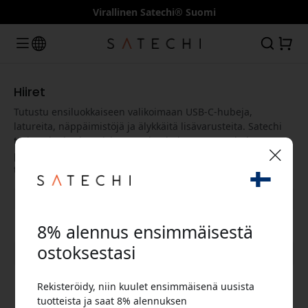
Virallinen Satechi® Suomi
Hiiret
Tutustu ensiluokkaiseen valikoimaan USB-C-hubeja,
latureita, näppäimistöjä ja älykkäitä lisävarusteita. Satechi
tarjoaa korkealaatuisia tuotteita, jotka on suunniteltu
parantamaan digitaalista kokemustasi ja lisäämään
tuottavuutta kotona ja töissä.
🎉 Alennuskoodisi:
8% alennus ensimmäisestä
ostoksestasi
Näytä kaikki kategoriat
Rekisteröidy, niin kuulet ensimmäisenä uusista
Käytä tätä koodia kassalla saadaksesi 8%
tuotteista ja saat 8% alennuksen
alennuksen.