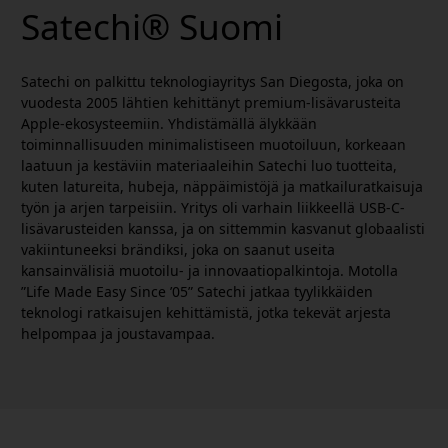
Satechi® Suomi
Satechi on palkittu teknologiayritys San Diegosta, joka on
vuodesta 2005 lähtien kehittänyt premium-lisävarusteita
Apple-ekosysteemiin. Yhdistämällä älykkään
toiminnallisuuden minimalistiseen muotoiluun, korkeaan
laatuun ja kestäviin materiaaleihin Satechi luo tuotteita,
kuten latureita, hubeja, näppäimistöjä ja matkailuratkaisuja
työn ja arjen tarpeisiin. Yritys oli varhain liikkeellä USB-C-
lisävarusteiden kanssa, ja on sittemmin kasvanut globaalisti
vakiintuneeksi brändiksi, joka on saanut useita
kansainvälisiä muotoilu- ja innovaatiopalkintoja. Motolla
”Life Made Easy Since ’05” Satechi jatkaa tyylikkäiden
teknologi ratkaisujen kehittämistä, jotka tekevät arjesta
helpompaa ja joustavampaa.