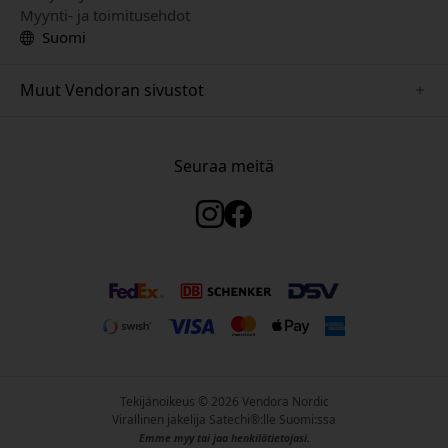
Myynti- ja toimitusehdot
Suomi
Muut Vendoran sivustot
www.keybudz.se
www.woox.nu
Seuraa meitä
www.paperlike.se
www.clickandgrow.se
www.myfirst.se
www.plaud.se
www.pipetto.se
Tekijänoikeus © 2026 Vendora Nordic
Virallinen jakelija Satechi®:lle Suomi:ssa
Emme myy tai jaa henkilötietojasi.