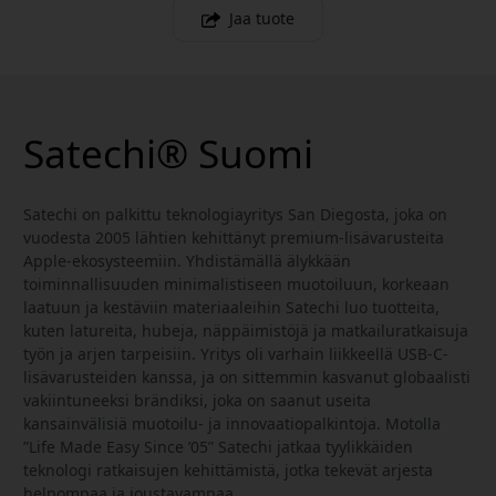
Jaa tuote
Satechi® Suomi
Satechi on palkittu teknologiayritys San Diegosta, joka on
vuodesta 2005 lähtien kehittänyt premium-lisävarusteita
Apple-ekosysteemiin. Yhdistämällä älykkään
toiminnallisuuden minimalistiseen muotoiluun, korkeaan
laatuun ja kestäviin materiaaleihin Satechi luo tuotteita,
kuten latureita, hubeja, näppäimistöjä ja matkailuratkaisuja
työn ja arjen tarpeisiin. Yritys oli varhain liikkeellä USB-C-
lisävarusteiden kanssa, ja on sittemmin kasvanut globaalisti
vakiintuneeksi brändiksi, joka on saanut useita
kansainvälisiä muotoilu- ja innovaatiopalkintoja. Motolla
”Life Made Easy Since ’05” Satechi jatkaa tyylikkäiden
teknologi ratkaisujen kehittämistä, jotka tekevät arjesta
helpompaa ja joustavampaa.