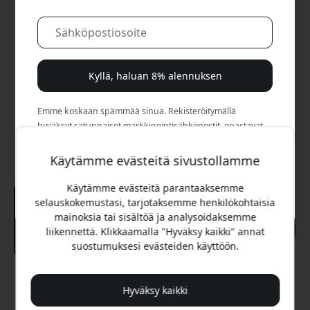
Kyllä, haluan 8% alennuksen
Emme koskaan spämmää sinua. Rekisteröitymällä
hyväksyt satunnaiset markkinointisähköpostit, opastavat
sarjat ja erikoistarjoukset.
Käytämme evästeitä sivustollamme
Ei, maksan mieluummin täyden hinnan.
Käytämme evästeitä parantaaksemme
selauskokemustasi, tarjotaksemme henkilökohtaisia
mainoksia tai sisältöä ja analysoidaksemme
liikennettä. Klikkaamalla "Hyväksy kaikki" annat
suostumuksesi evästeiden käyttöön.
Suositeltava hinta
Hyväksy kaikki
49.99 EUR