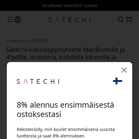
Virallinen Satechi® Suomi
Tuotenumero: ST-ADVSM
Satechi-kaksoispystyteline MacBookille ja
iPadille, alumiinia, kahdella lokerolla ja
liukumattomilla tyynyillä - Avaruuden
harmaa
🎉 Alennuskoodisi:
8% alennus ensimmäisestä
ostoksestasi
Rekisteröidy, niin kuulet ensimmäisenä uusista
Käytä tätä koodia kassalla saadaksesi 8%
tuotteista ja saat 8% alennuksen
alennuksen.