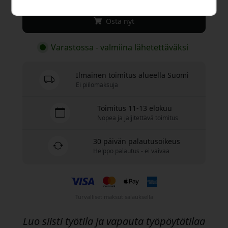
Osta nyt
Varastossa - valmiina lähetettäväksi
Ilmainen toimitus alueella Suomi
Ei piilomaksuja
Toimitus 11-13 elokuu
Nopea ja jäljitettävä toimitus
30 päivän palautusoikeus
Helppo palautus - ei vaivaa
Turvalliset maksut salauksella
Luo siisti työtila ja vapauta työpöytätilaa