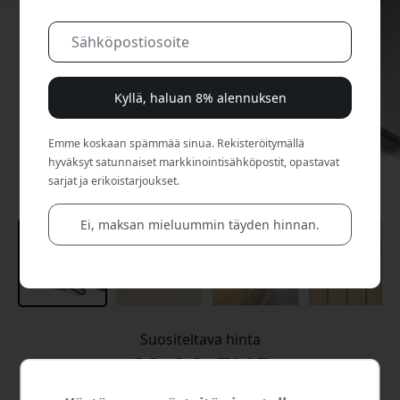
Kyllä, haluan 8% alennuksen
Emme koskaan spämmää sinua. Rekisteröitymällä
hyväksyt satunnaiset markkinointisähköpostit, opastavat
sarjat ja erikoistarjoukset.
Ei, maksan mieluummin täyden hinnan.
Suositeltava hinta
69.99 EUR