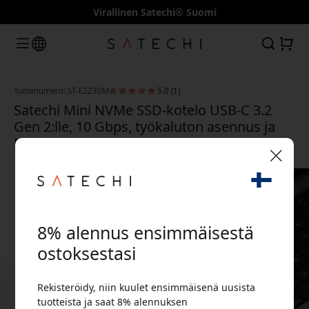
Virallinen Satechi® Suomi
Tuotenumero: ST-E2230M
5.0 (1)
Satechi Mini NVMe SSD-kotelo USB-C 3.2
Gen 2:lle, 10 Gbps, työkaluton asennus ja
M.2 NVMe 2230–2280 - Avaruuden harmaa
🎉 Alennuskoodisi:
8% alennus ensimmäisestä
ostoksestasi
Rekisteröidy, niin kuulet ensimmäisenä uusista
Käytä tätä koodia kassalla saadaksesi 8%
tuotteista ja saat 8% alennuksen
alennuksen.