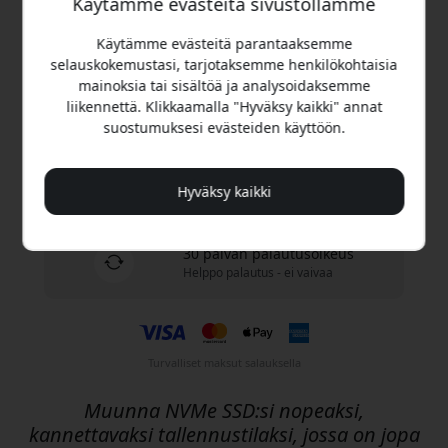
Käytämme evästeitä sivustollamme
Osta nyt
Käytämme evästeitä parantaaksemme
selauskokemustasi, tarjotaksemme henkilökohtaisia
Varastossa - valmiina lähetettäväksi
mainoksia tai sisältöä ja analysoidaksemme
liikennettä. Klikkaamalla "Hyväksy kaikki" annat
Ilmainen toimitus alueella Suomi
suostumuksesi evästeiden käyttöön.
Ei piilomaksuja
Toimitus 10-12 elokuu
Hyväksy kaikki
Nopea ja jäljitettävä toimitus
30 päivän palautusoikeus
Helppo palautus - ei vaivaa
Turvalliset maksut salauksella
Muunna NVMe SSD:si nopeaksi,
kannettavaksi tallennustilaksi, jossa on jopa