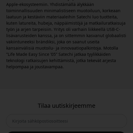
Apple-ekosysteemiin. Yhdistämällä älykkään
toiminnallisuuden minimalistiseen muotoiluun, korkeaan
laatuun ja kestäviin materiaaleihin Satechi luo tuotteita,
kuten latureita, hubeja, näppäimistöjä ja matkailuratkaisuja
työn ja arjen tarpeisiin. Yritys oli varhain liikkeellä USB-C-
lisävarusteiden kanssa, ja on sittemmin kasvanut globaalisti
vakiintuneeksi brändiksi, joka on saanut useita
kansainvälisiä muotoilu- ja innovaatiopalkintoja. Motolla
”Life Made Easy Since ’05” Satechi jatkaa tyylikkäiden
teknologi ratkaisujen kehittämistä, jotka tekevät arjesta
helpompaa ja joustavampaa.
Tilaa uutiskirjeemme