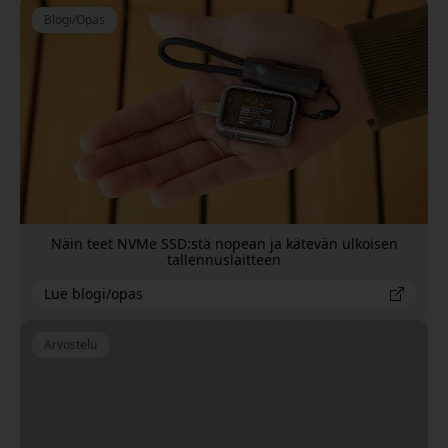
Blogi/Opas
Näin teet NVMe SSD:stä nopean ja kätevän ulkoisen
tallennuslaitteen
Lue blogi/opas
Arvostelu