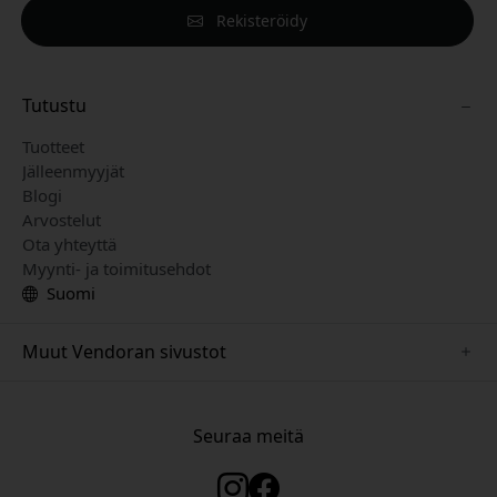
Rekisteröidy
Tutustu
Tuotteet
Jälleenmyyjät
Blogi
Arvostelut
Ota yhteyttä
Myynti- ja toimitusehdot
Suomi
Muut Vendoran sivustot
www.keybudz.se
www.woox.nu
Seuraa meitä
www.paperlike.se
www.clickandgrow.se
www.myfirst.se