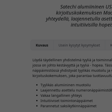
Satechi alumiininen U
kirjoituskokemuksen Mac-j
yhteydellä, laajennetulla aset
intuitiivisilla hop
Kuvaus
Usein kysytyt kysymykset
Löydä täydellinen yhdistelmä tyyliä ja toiminn
jossa on johto kestävyyttä ja tyyliä - hopea. Täs
näppäimistössä yhdistyvät tyylikäs muotoilu ja v
kirjoituskokemuksen, joka parantaa tuottavuutta
Tyylikäs alumiininen muotoilu
Laajennettu asettelu numeronäppäimistöl
Vakaa langallinen yhteys
Intuitiiviset toimintonäppäimet
Parannetut saksikytkinnäppäimet