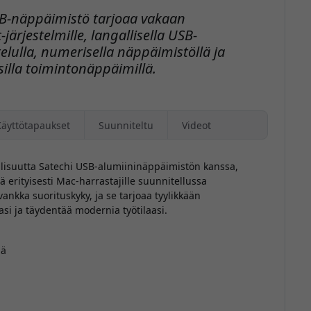
SB-näppäimistö tarjoaa vakaan
ärjestelmille, langallisella USB-
telulla, numerisella näppäimistöllä ja
eisilla toimintonäppäimillä.
Käyttötapaukset
Suunniteltu
Videot
allisuutta Satechi USB-alumiininäppäimistön kanssa,
sä erityisesti Mac-harrastajille suunnitellussa
ankka suorituskyky, ja se tarjoaa tyylikkään
si ja täydentää modernia työtilaasi.
lä