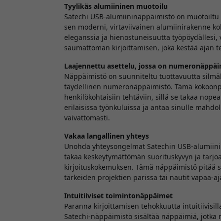
Tyylikäs alumiininen muotoilu
Satechi USB-alumiininäppäimistö on muotoiltu ni
sen moderni, virtaviivainen alumiinirakenne koh
eleganssia ja hienostuneisuutta työpöydällesi
saumattoman kirjoittamisen, joka kestää ajan te
Laajennettu asettelu, jossa on numeronäppäi
Näppäimistö on suunniteltu tuottavuutta silmäll
täydellinen numeronäppäimistö. Tämä kokoonpano
henkilökohtaisiin tehtäviin, sillä se takaa nopea
erilaisissa työnkuluissa ja antaa sinulle mahdol
vaivattomasti.
Vakaa langallinen yhteys
Unohda yhteysongelmat Satechin USB-alumiinin
takaa keskeytymättömän suorituskyvyn ja tarjo
kirjoituskokemuksen. Tämä näppäimistö pitää si
tärkeiden projektien parissa tai nautit vapaa-aj
Intuitiiviset toimintonäppäimet
Paranna kirjoittamisen tehokkuutta intuitiivisil
Satechi-näppäimistö sisältää näppäimiä, jotka