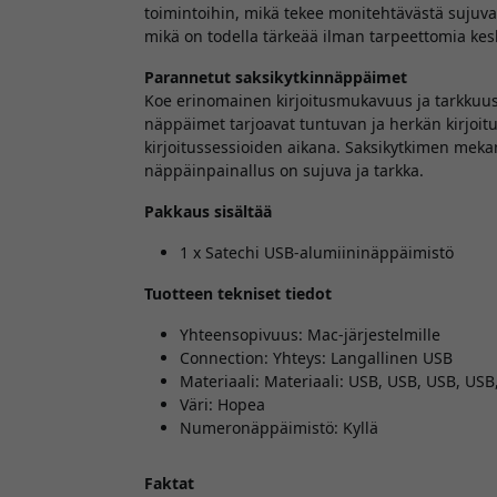
toimintoihin, mikä tekee monitehtävästä sujuvamp
mikä on todella tärkeää ilman tarpeettomia kes
Parannetut saksikytkinnäppäimet
Koe erinomainen kirjoitusmukavuus ja tarkkuu
näppäimet tarjoavat tuntuvan ja herkän kirjoi
kirjoitussessioiden aikana. Saksikytkimen mekan
näppäinpainallus on sujuva ja tarkka.
Pakkaus sisältää
1 x Satechi USB-alumiininäppäimistö
Tuotteen tekniset tiedot
Yhteensopivuus: Mac-järjestelmille
Connection: Yhteys: Langallinen USB
Materiaali: Materiaali: USB, USB, USB, USB
Väri: Hopea
Numeronäppäimistö: Kyllä
Faktat