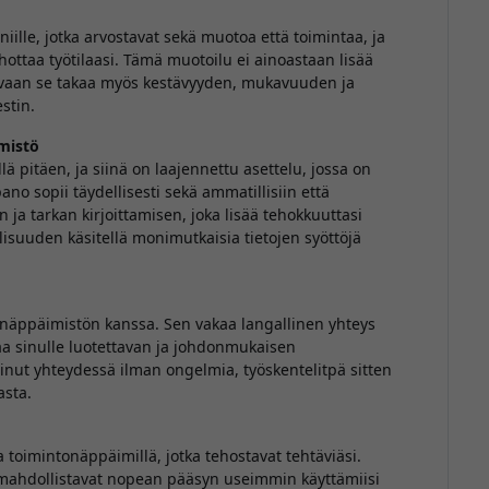
ille, jotka arvostavat sekä muotoa että toimintaa, ja
ottaa työtilaasi. Tämä muotoilu ei ainoastaan lisää
, vaan se takaa myös kestävyyden, mukavuuden ja
stin.
mistö
ä pitäen, ja siinä on laajennettu asettelu, jossa on
 sopii täydellisesti sekä ammatillisiin että
n ja tarkan kirjoittamisen, joka lisää tehokkuuttasi
lisuuden käsitellä monimutkaisia tietojen syöttöjä
äppäimistön kanssa. Sen vakaa langallinen yhteys
aa sinulle luotettavan ja johdonmukaisen
nut yhteydessä ilman ongelmia, työskentelitpä sitten
asta.
la toimintonäppäimillä, jotka tehostavat tehtäviäsi.
 mahdollistavat nopean pääsyn useimmin käyttämiisi