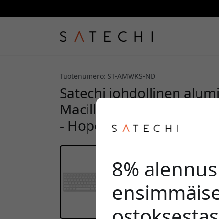
Tuotenumero: ST-AMWKS-ND
Satechi johdollinen alu
Macille, numeronäppäimis
- Hopea
8% alennus
ensimmäise
ostoksestas