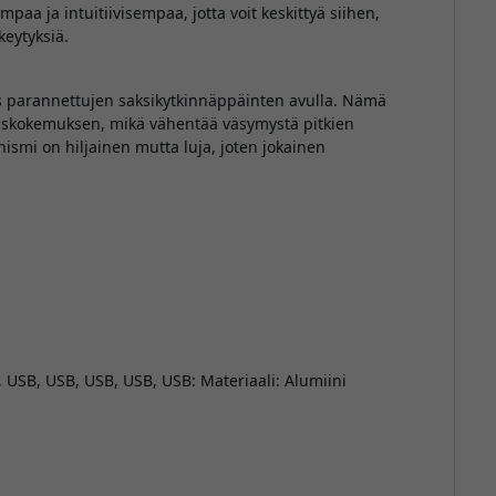
aa ja intuitiivisempaa, jotta voit keskittyä siihen,
keytyksiä.
s parannettujen saksikytkinnäppäinten avulla. Nämä
tuskokemuksen, mikä vähentää väsymystä pitkien
ismi on hiljainen mutta luja, joten jokainen
, USB, USB, USB, USB, USB: Materiaali: Alumiini