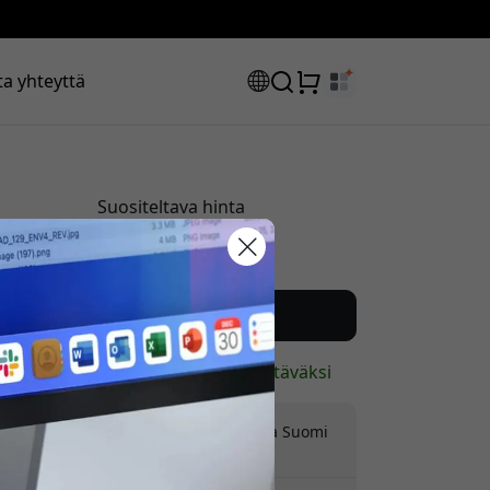
a yhteyttä
Suositeltava hinta
59.99 EUR
uskoodisi:
Osta nyt
Varastossa - valmiina lähetettäväksi
Ilmainen toimitus alueella Suomi
Ei piilomaksuja
la saadaksesi 8% alennuksen.