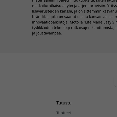
materiaaleihin Satechi luo tuotteita, kuten latur
matkailuratkaisuja työn ja arjen tarpeisiin. Yritys
lisävarusteiden kanssa, ja on sittemmin kasvanut
brändiksi, joka on saanut useita kansainvälisiä m
innovaatiopalkintoja. Motolla ”Life Made Easy Sin
tyylikkäiden teknologi ratkaisujen kehittämistä,
ja joustavampaa.
Tutustu
Tuotteet