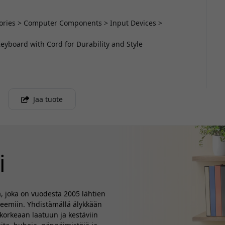
ssories > Computer Components > Input Devices >
yboard with Cord for Durability and Style
Jaa tuote
i
a, joka on vuodesta 2005 lähtien
teemiin. Yhdistämällä älykkään
korkeaan laatuun ja kestäviin