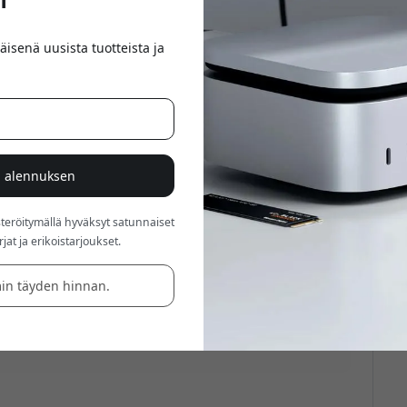
äisenä uusista tuotteista ja
% alennuksen
röitymällä hyväksyt satunnaiset
at ja erikoistarjoukset.
in täyden hinnan.