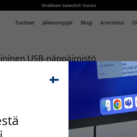
Virallinen Satechi® Suomi
Tuotteet
Jälleenmyyjät
Blogi
Arvostelut
Ot
miininen USB-näppäimistö
töllä ja toimintonäppäimillä
🎉 Alenn
stä
i
Käytä tätä koodia kassal