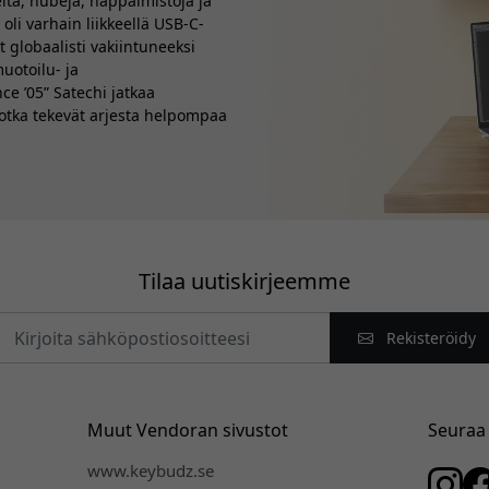
eita, hubeja, näppäimistöjä ja
 oli varhain liikkeellä USB-C-
 globaalisti vakiintuneeksi
uotoilu- ja
ce ’05” Satechi jatkaa
 jotka tekevät arjesta helpompaa
Tilaa uutiskirjeemme
Rekisteröidy
Muut Vendoran sivustot
Seuraa
www.keybudz.se