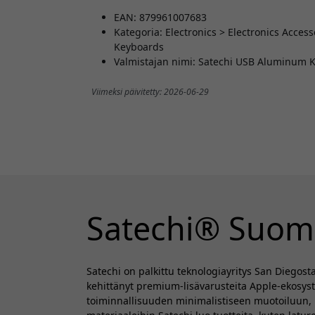
EAN: 879961007683
Kategoria: Electronics > Electronics Acce
Keyboards
Valmistajan nimi: Satechi USB Aluminum Ke
Viimeksi päivitetty: 2026-06-29
Satechi® Suom
Satechi on palkittu teknologiayritys San Diegost
kehittänyt premium-lisävarusteita Apple-ekosys
toiminnallisuuden minimalistiseen muotoiluun, 