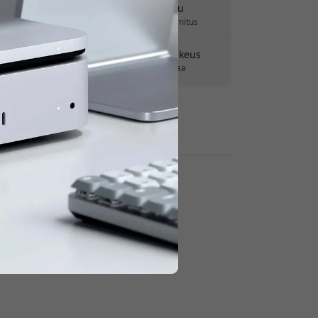
Toimitus 7-11 elokuu
Nopea ja jäljitettävä toimitus
30 päivän palautusoikeus
Helppo palautus - ei vaivaa
Turvalliset maksut salauksella
Jälleenmyyjät: