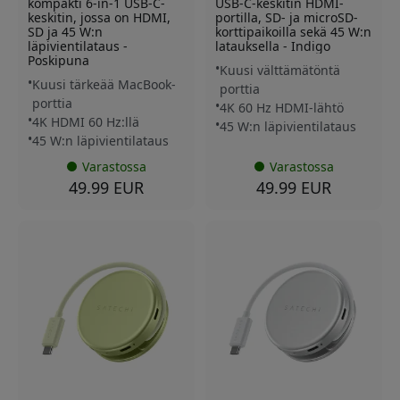
kompakti 6-in-1 USB-C-
USB-C-keskitin HDMI-
keskitin, jossa on HDMI,
portilla, SD- ja microSD-
SD ja 45 W:n
korttipaikoilla sekä 45 W:n
läpivientilataus -
latauksella - Indigo
Poskipuna
Kuusi välttämätöntä
Kuusi tärkeää MacBook-
porttia
porttia
4K 60 Hz HDMI-lähtö
4K HDMI 60 Hz:llä
45 W:n läpivientilataus
45 W:n läpivientilataus
Varastossa
Varastossa
49.99 EUR
49.99 EUR