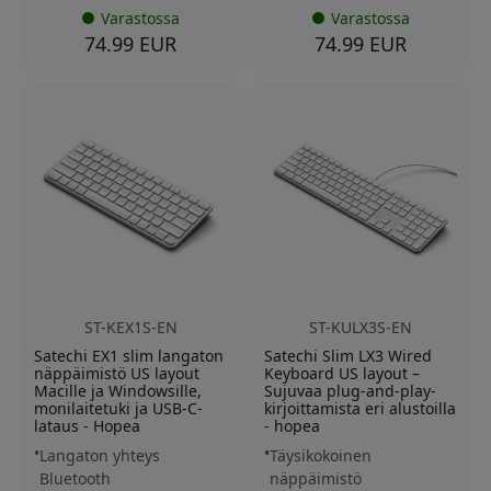
Varastossa
Varastossa
74.99 EUR
74.99 EUR
ST-KEX1S-EN
ST-KULX3S-EN
Satechi EX1 slim langaton
Satechi Slim LX3 Wired
näppäimistö US layout
Keyboard US layout –
Macille ja Windowsille,
Sujuvaa plug-and-play-
monilaitetuki ja USB-C-
kirjoittamista eri alustoilla
lataus - Hopea
- hopea
Langaton yhteys
Täysikokoinen
Bluetooth
näppäimistö