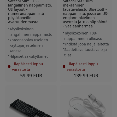
Satechi Slim LX3 -
Satechi SM3 slim
langallinen näppäimistö,
mekaaninen
US layout –
taustavalaistu Bluetooth-
numeronäppäimistö
näppäimistö, jossa on US-
pöytäkoneille -
englanninkielinen
Avaruudenmusta
asettelu ja 108 näppäintä
- Vaaleanharmaa
Täysikokoinen
Täysikokoinen 108-
langallinen näppäimistö
näppäiminen ulkoasu
Yhteensopiva useiden
Yhdistä jopa neljä laitetta
käyttöjärjestelmien
Säädettävä taustavalo ja
kanssa
tilat
Hiljaiset saksikytkimet
Tilapäisesti loppu
Tilapäisesti loppu
varastosta
varastosta
59.99 EUR
139.99 EUR