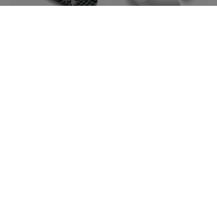
ST-KSM3DK-EN
ST-MULXS
Satechi SM3 Slim
Satechi Slim LX Wired
mekaaninen
Mouse – Hiljainen, tarkka
taustavalaistu Bluetooth-
vieritys - Hopea
näppäimistö
Hiljainen toiminta
pohjoismaisella
asettelulla ja numerisella
USB-C, mukana USB-A-
näppäimistöllä - Tumma
sovitin
Kestää 3 miljoonaa
Täysikokoinen 108-
klikkausta
näppäiminen ulkoasu
Yhdistä jopa neljä laitetta
Säädettävä taustavalo ja
tilat
Varastossa
Varastossa
139.99 EUR
29.99 EUR