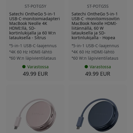
ST-POTG5Y
ST-POTG5S
Satechi OntheGo 5-in-1
Satechi OntheGo 5-in-1
USB-C-monitoimiadapteri
USB-C -monitoimisovitin
MacBook Neolle 4K
MacBook Neolle HDMI-
HDMI:llä, SD-
liitännällä, 60 W
kortinlukijalla ja 60 W:n
latauksella ja SD-
latauksella - Sitrus
kortinlukijalla - Hopea
5-in-1 USB-C-laajennus
5-in-1 USB-C-laajennus
4K 60 Hz HDMI-lähtö
4K 60 Hz HDMI-lähtö
60 W:n läpivientilataus
60 W:n läpivientilataus
Varastossa
Varastossa
49.99 EUR
49.99 EUR