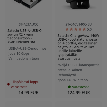
ST-A2TAUCC
ST-C4CV140C-EU
5.0
Satechi USB-A–USB-C-
sovitin X2 – vain
Satechi ChargeView 140W
tiedonsiirtoon -
USB-C -pöytälaturi, jossa
Avaruudenmusta
on 4 porttia, digitaalinen
näyttö ja GaN-tekniikka
USB-A–USB-C-muunnos
useille laitteille
Jopa 10 Gbps
työpöydälläsi -
Vain tiedonsiirtoon
avaruusmusta
Neljä USB-C-latausporttia
Reaaliaikainen
tehonäyttö
Jopa 140 W:n teho
Tilapäisesti loppu
varastosta
Varastossa
14.99 EUR
124.99 EUR