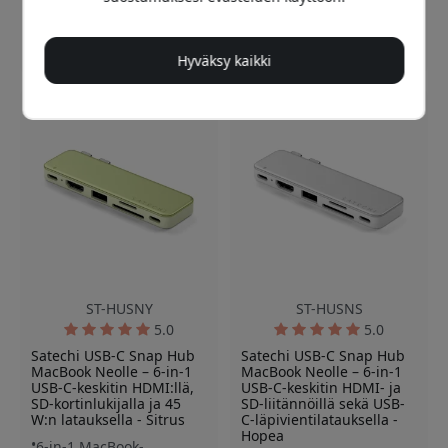
Varastossa
Varastossa
34.99 EUR
34.99 EUR
Hyväksy kaikki
ST-HUSNY
ST-HUSNS
5.0
5.0
Satechi USB-C Snap Hub
Satechi USB-C Snap Hub
MacBook Neolle – 6-in-1
MacBook Neolle – 6-in-1
USB-C-keskitin HDMI:llä,
USB-C-keskitin HDMI- ja
SD-kortinlukijalla ja 45
SD-liitännöillä sekä USB-
W:n latauksella - Sitrus
C-läpivientilatauksella -
Hopea
6-in-1 MacBook-