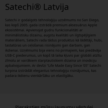
Satechi® Latvija
Satechi ir godalgots tehnoloģiju uzņēmums no San Diego,
kas kopš 2005. gada izstrādā premium aksesuārus Apple
ekosistēmai. Apvienojot gudru funkcionalitāti ar
minimālistisku dizainu, augstu kvalitāti un ilgtspējīgiem
materiāliem, Satechi rada tādus produktus kā lādētāji, hubi,
tastatūras un ceļošanas risinājumi gan darbam, gan
ikdienai. Uzņēmums bija viens no pirmajiem, kas piedāvāja
USB-C piederumus, un kopš tā laika kļuvis par globāli atzītu
zīmolu ar vairākiem starptautiskiem dizaina un inovāciju
apbalvojumiem. Ar devīzi “Life Made Easy Since ’05” Satechi
turpina izstrādāt elegantus tehnoloģiju risinājumus, kas
padara ikdienu vienkāršāku un elastīgāku.
Pieraksties mūsu jaunumu vēstulei