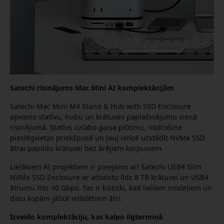
Satechi risinājums Mac Mini AI komplektācijām
Satechi Mac Mini M4 Stand & Hub with SSD Enclosure
apvieno statīvu, hubu un krātuves paplašinājumu vienā
risinājumā. Statīvs uzlabo gaisa plūsmu, nodrošina
pieslēgvietas priekšpusē un ļauj ierīcē uzstādīt NVMe SSD
ātrai papildu krātuvei bez ārējiem korpusiem.
Lielākiem AI projektiem ir pieejams arī Satechi USB4 Slim
NVMe SSD Enclosure ar atbalstu līdz 8 TB krātuvei un USB4
ātrumu līdz 40 Gbps. Tas ir būtiski, kad lieliem modeļiem un
datu kopām jābūt ielādētiem ātri.
Izveido komplektāciju, kas kalpo ilgtermiņā