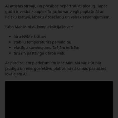
AI attīstās strauji, un prasības nepārtraukti pieaug. Tāpēc
gudri ir veidot komplektāciju, ko var viegli paplašināt ar
lielāku krātuvi, labāku dzesēšanu un vairāk savienojumiem.
Laba Mac Mini AI komplektācija ietver:
ātru NVMe krātuvi
stabilu temperatūras pārvaldību
elastīgu savienojumu ārējām ierīcēm
tīru un pastāvīgu darba vietu
Ar pareizajiem piederumiem Mac Mini M4 var kļūt par
jaudīgu un energoefektīvu platformu nākamās paaudzes
lokālajam AI.