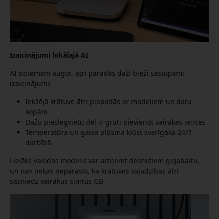
Izaicinājumi lokālajā AI
AI sistēmām augot, ātri parādās daži bieži sastopami
izaicinājumi:
Iekšējā krātuve ātri piepildās ar modeļiem un datu
kopām
Dažu pieslēgvietu dēļ ir grūti pievienot vairākas ierīces
Temperatūra un gaisa plūsma kļūst svarīgāka 24/7
darbībā
Lielāks valodas modelis var aizņemt desmitiem gigabaitu,
un nav nekas neparasts, ka krātuves vajadzības ātri
sasniedz vairākus simtus GB.