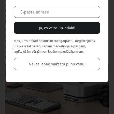
Apple energoefektīvo mikroshēmu, kompakto dizainu un
iespēju darboties visu diennakti tas lieliski noder visam —
no AI aģentiem un automatizētiem darba plūsmām līdz
personīgiem AI serveriem.
Jā, es vēlos 8% atlaidi
Vienlaikus pieaug interese par AI, kas darbojas tieši uz
savas aparatūras. Tādi rīki kā OpenClaw parāda, ka arvien
vairāk lietotāju vēlas modeļus darbināt privāti, nepaļaujoties
Mēs jums nekad nesūtīsim surogātpastu. Reģistrējoties,
uz mākoņpakalpojumiem. Kad AI nonāk uz galda mājās,
jūs piekrītat neregulāriem mārketinga e-pastiem,
svarīgāka kļūst arī krātuve, savienojumi un temperatūras
izglītojošām sērijām un īpašiem piedāvājumiem.
kontrole.
Nē, es labāk maksātu pilnu cenu.