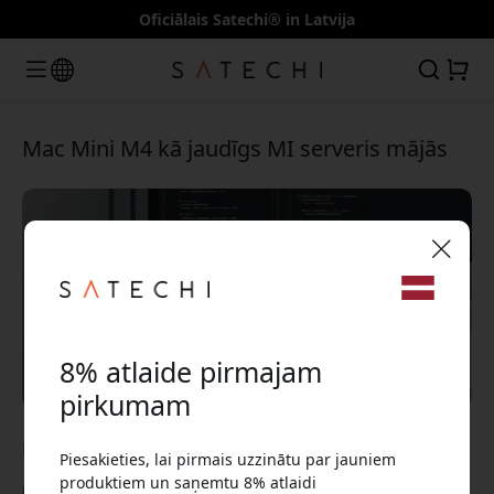
Oficiālais Satechi® in Latvija
Mac Mini M4 kā jaudīgs MI serveris mājās
🎉 Jūsu atlaižu kods:
8% atlaide pirmajam
pirkumam
Mar 05, 2026
Piesakieties, lai pirmais uzzinātu par jauniem
Izmantojiet šo kodu, veicot pasūtījumu, lai
produktiem un saņemtu 8% atlaidi
Mac Mini M4 ātri kļuvis par iecienītu izvēli lokālajam AI. Ar
saņemtu 8% atlaidi.