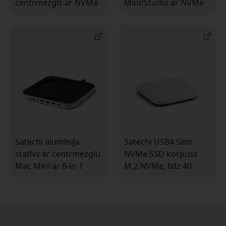
centrmezgls ar NVMe
Mini/Studio ar NVMe
SSD korpusu 2024.
SSD korpusu, USB-C
gada Mac Mini M4 un
un SD karšu lasītāju
M4 Pro
Satechi alumīnija
Satechi USB4 Slim
statīvs ar centrmezglu
NVMe SSD korpuss
Mac Mini ar 6-in-1
M.2 NVMe, līdz 40
USB-C, USB-A 3.0,
Gbps un 8 TB, Mac, PC
karšu lasītāju un 3,5
un planšetdatoriem
mm audio ligzdu