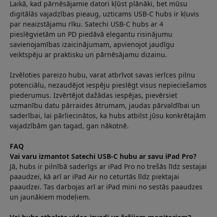
Laikā, kad pārnēsājamie datori kļūst plānāki, bet mūsu
digitālās vajadzības pieaug, uzticams USB-C hubs ir kļuvis
par neaizstājamu rīku. Satechi USB-C hubs ar 4
pieslēgvietām un PD piedāvā elegantu risinājumu
savienojamības izaicinājumam, apvienojot jaudīgu
veiktspēju ar praktisku un pārnēsājamu dizainu.
Izvēloties pareizo hubu, varat atbrīvot savas ierīces pilnu
potenciālu, nezaudējot iespēju pieslēgt visus nepieciešamos
piederumus. Izvērtējot dažādas iespējas, pievērsiet
uzmanību datu pārraides ātrumam, jaudas pārvaldībai un
saderībai, lai pārliecinātos, ka hubs atbilst jūsu konkrētajām
vajadzībām gan tagad, gan nākotnē.
FAQ
Vai varu izmantot Satechi USB-C hubu ar savu iPad Pro?
Jā, hubs ir pilnībā saderīgs ar iPad Pro no trešās līdz sestajai
paaudzei, kā arī ar iPad Air no ceturtās līdz piektajai
paaudzei. Tas darbojas arī ar iPad mini no sestās paaudzes
un jaunākiem modeļiem.