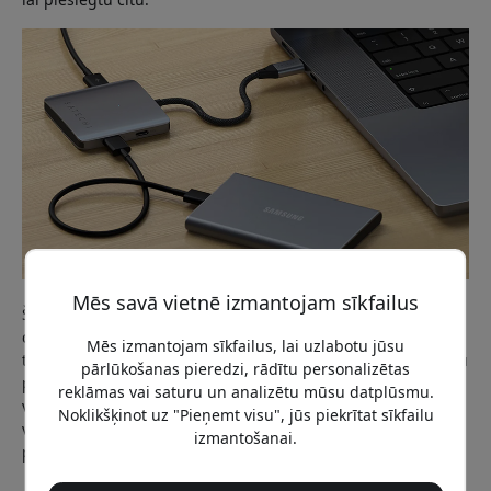
Mēs savā vietnē izmantojam sīkfailus
Šis izaicinājums ir īpaši jūtams MacBook lietotājiem un
citiem mūsdienu klēpjdatoru lietotājiem, jo dizaina
Mēs izmantojam sīkfailus, lai uzlabotu jūsu
tendence virzās uz plānākiem korpusiem ar mazāk integrētu
pārlūkošanas pieredzi, rādītu personalizētas
pieslēgvietu. Tehnoloģijām attīstoties, arvien svarīgāka kļūst
reklāmas vai saturu un analizētu mūsu datplūsmu.
vajadzība pēc risinājuma, kas spēj vienlaikus apstrādāt
Noklikšķinot uz "Pieņemt visu", jūs piekrītat sīkfailu
vairākus savienojumus un atbalstīt mūsdienu ātro datu
izmantošanai.
pārraides standartu.