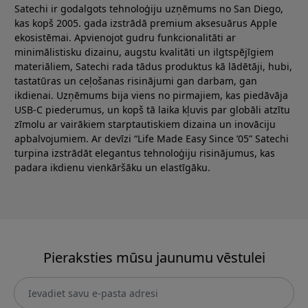
Satechi ir godalgots tehnoloģiju uzņēmums no San Diego,
kas kopš 2005. gada izstrādā premium aksesuārus Apple
ekosistēmai. Apvienojot gudru funkcionalitāti ar
minimālistisku dizainu, augstu kvalitāti un ilgtspējīgiem
materiāliem, Satechi rada tādus produktus kā lādētāji, hubi,
tastatūras un ceļošanas risinājumi gan darbam, gan
ikdienai. Uzņēmums bija viens no pirmajiem, kas piedāvāja
USB-C piederumus, un kopš tā laika kļuvis par globāli atzītu
zīmolu ar vairākiem starptautiskiem dizaina un inovāciju
apbalvojumiem. Ar devīzi “Life Made Easy Since ’05” Satechi
turpina izstrādāt elegantus tehnoloģiju risinājumus, kas
padara ikdienu vienkāršāku un elastīgāku.
Pieraksties mūsu jaunumu vēstulei