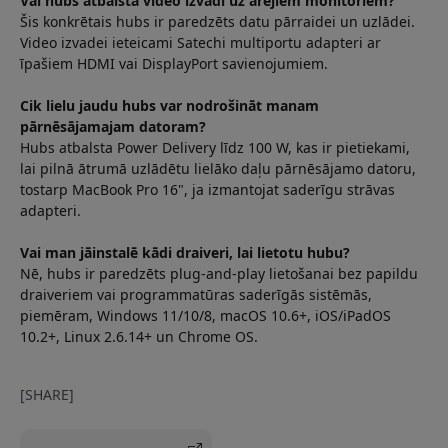
Vai hubs atbalsta video izvadi uz ārējiem monitoriem?
Šis konkrētais hubs ir paredzēts datu pārraidei un uzlādei.
Video izvadei ieteicami Satechi multiportu adapteri ar
īpašiem HDMI vai DisplayPort savienojumiem.
Cik lielu jaudu hubs var nodrošināt manam
pārnēsājamajam datoram?
Hubs atbalsta Power Delivery līdz 100 W, kas ir pietiekami,
lai pilnā ātrumā uzlādētu lielāko daļu pārnēsājamo datoru,
tostarp MacBook Pro 16", ja izmantojat saderīgu strāvas
adapteri.
Vai man jāinstalē kādi draiveri, lai lietotu hubu?
Nē, hubs ir paredzēts plug-and-play lietošanai bez papildu
draiveriem vai programmatūras saderīgās sistēmās,
piemēram, Windows 11/10/8, macOS 10.6+, iOS/iPadOS
10.2+, Linux 2.6.14+ un Chrome OS.
[SHARE]