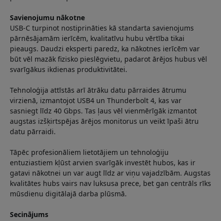
Savienojumu nākotne
USB-C turpinot nostiprināties kā standarta savienojums
pārnēsājamām ierīcēm, kvalitatīvu hubu vērtība tikai
pieaugs. Daudzi eksperti paredz, ka nākotnes ierīcēm var
būt vēl mazāk fizisko pieslēgvietu, padarot ārējos hubus vēl
svarīgākus ikdienas produktivitātei.
Tehnoloģija attīstās arī ātrāku datu pārraides ātrumu
virzienā, izmantojot USB4 un Thunderbolt 4, kas var
sasniegt līdz 40 Gbps. Tas ļaus vēl vienmērīgāk izmantot
augstas izšķirtspējas ārējos monitorus un veikt īpaši ātru
datu pārraidi.
Tāpēc profesionāliem lietotājiem un tehnoloģiju
entuziastiem kļūst arvien svarīgāk investēt hubos, kas ir
gatavi nākotnei un var augt līdz ar viņu vajadzībām. Augstas
kvalitātes hubs vairs nav luksusa prece, bet gan centrāls rīks
mūsdienu digitālajā darba plūsmā.
Secinājums