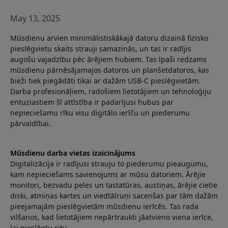
May 13, 2025
Mūsdienu arvien minimālistiskākajā datoru dizainā fizisko
pieslēgvietu skaits strauji samazinās, un tas ir radījis
augošu vajadzību pēc ārējiem hubiem. Tas īpaši redzams
mūsdienu pārnēsājamajos datoros un planšetdatoros, kas
bieži tiek piegādāti tikai ar dažām USB-C pieslēgvietām.
Darba profesionāļiem, radošiem lietotājiem un tehnoloģiju
entuziastiem šī attīstība ir padarījusi hubus par
nepieciešamu rīku visu digitālo ierīču un piederumu
pārvaldībai.
Mūsdienu darba vietas izaicinājums
Digitalizācija ir radījusi strauju to piederumu pieaugumu,
kam nepieciešams savienojums ar mūsu datoriem. Ārējie
monitori, bezvadu peles un tastatūras, austiņas, ārējie cietie
diski, atmiņas kartes un viedtālruņi sacenšas par tām dažām
pieejamajām pieslēgvietām mūsdienu ierīcēs. Tas rada
vilšanos, kad lietotājiem nepārtraukti jāatvieno viena ierīce,
lai pieslēgtu citu.