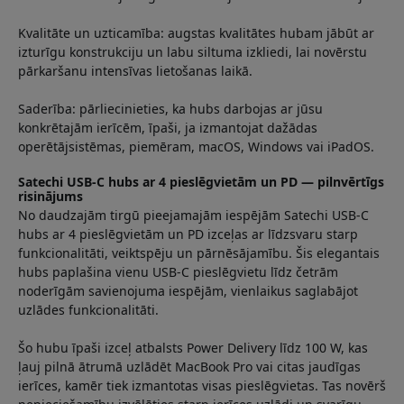
Kvalitāte un uzticamība: augstas kvalitātes hubam jābūt ar
izturīgu konstrukciju un labu siltuma izkliedi, lai novērstu
pārkaršanu intensīvas lietošanas laikā.
Saderība: pārliecinieties, ka hubs darbojas ar jūsu
konkrētajām ierīcēm, īpaši, ja izmantojat dažādas
operētājsistēmas, piemēram, macOS, Windows vai iPadOS.
Satechi USB-C hubs ar 4 pieslēgvietām un PD — pilnvērtīgs
risinājums
No daudzajām tirgū pieejamajām iespējām Satechi USB-C
hubs ar 4 pieslēgvietām un PD izceļas ar līdzsvaru starp
funkcionalitāti, veiktspēju un pārnēsājamību. Šis elegantais
hubs paplašina vienu USB-C pieslēgvietu līdz četrām
noderīgām savienojuma iespējām, vienlaikus saglabājot
uzlādes funkcionalitāti.
Šo hubu īpaši izceļ atbalsts Power Delivery līdz 100 W, kas
ļauj pilnā ātrumā uzlādēt MacBook Pro vai citas jaudīgas
ierīces, kamēr tiek izmantotas visas pieslēgvietas. Tas novērš