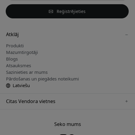
Reģistrējieties
Atklāj
Produkti
Mazumtirgotāji
Blogs
Atsauksmes
Sazinieties ar mums
Pārdošanas un piegādes noteikumi
Latviešu
Citas Vendora vietnes
www.keybudz.se
www.woox.nu
Seko mums
www.paperlike.se
www.clickandgrow.se