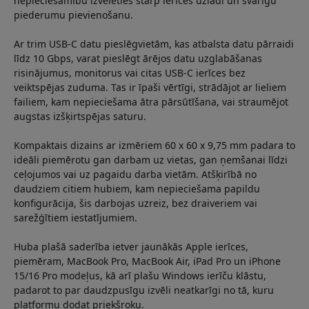
nepieciešamību izvēlēties starp ierīces uzlādi un svarīgu
piederumu pievienošanu.
Ar trim USB-C datu pieslēgvietām, kas atbalsta datu pārraidi
līdz 10 Gbps, varat pieslēgt ārējos datu uzglabāšanas
risinājumus, monitorus vai citas USB-C ierīces bez
veiktspējas zuduma. Tas ir īpaši vērtīgi, strādājot ar lieliem
failiem, kam nepieciešama ātra pārsūtīšana, vai straumējot
augstas izšķirtspējas saturu.
Kompaktais dizains ar izmēriem 60 x 60 x 9,75 mm padara to
ideāli piemērotu gan darbam uz vietas, gan ņemšanai līdzi
ceļojumos vai uz pagaidu darba vietām. Atšķirībā no
daudziem citiem hubiem, kam nepieciešama papildu
konfigurācija, šis darbojas uzreiz, bez draiveriem vai
sarežģītiem iestatījumiem.
Huba plašā saderība ietver jaunākās Apple ierīces,
piemēram, MacBook Pro, MacBook Air, iPad Pro un iPhone
15/16 Pro modeļus, kā arī plašu Windows ierīču klāstu,
padarot to par daudzpusīgu izvēli neatkarīgi no tā, kuru
platformu dodat priekšroku.