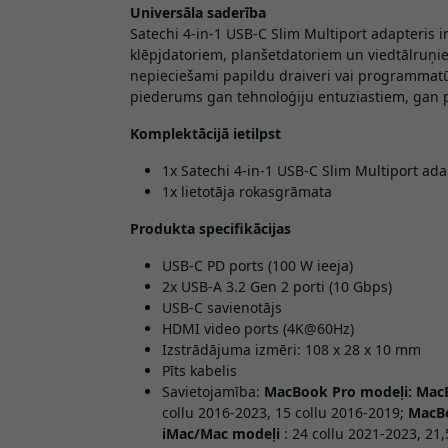
Universāla saderība
Satechi 4-in-1 USB-C Slim Multiport adapteris 
klēpjdatoriem, planšetdatoriem un viedtālruņiem
nepieciešami papildu draiveri vai programmatūra
piederums gan tehnoloģiju entuziastiem, gan 
Komplektācijā ietilpst
1x Satechi 4-in-1 USB-C Slim Multiport ada
1x lietotāja rokasgrāmata
Produkta specifikācijas
USB-C PD ports (100 W ieeja)
2x USB-A 3.2 Gen 2 porti (10 Gbps)
USB-C savienotājs
HDMI video ports (4K@60Hz)
Izstrādājuma izmēri: 108 x 28 x 10 mm
Pīts kabelis
Savietojamība:
MacBook Pro modeļi:
MacB
collu 2016-2023, 15 collu 2016-2019;
MacBo
iMac/Mac modeļi
: 24 collu 2021-2023, 21