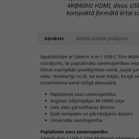
4K@60Hz HDMI, divus USB
kompaktā formātā ērtai sav
Apraksts
Biežāk uzdotie jautājumi
Iepazīstinām ar Satechi 4-in-1 USB-C Slim Multip
risinājums, lai paplašinātu savienojamības ies
četras svarīgākās pieslēgvietas vienā, ļaujot ju
vietu. Neatkarīgi no tā, vai esat mājās, birojā v
izmantošana vienā stilīgā aksesuārā.
Paplašiniet savu savienojamību
Augstas izšķirtspējas 4K HDMI izeja
Liels datu pārsūtīšanas ātrums
Īpaši kompakts un pārnēsājams dizains
Universāla savietojamība
Paplašiniet savu savienojamību
Satechi 4-in-1 USB-C Slim Multiport adapteris 