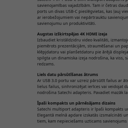
savienojamības vajadzībām. Tam ir četras daudz
ports un divas USB-C pieslēgvietas, kas ļauj vie
ar ierobežojumiem vai nepārtrauktu savienojumu
savienojumu un produktivitāti.
Augstas izšķirtspējas 4K HDMI izeja
Izbaudiet kristāldzidru video kvalitāti, izmanto
piemērots prezentācijām, straumēšanai un papla
klēpjdatoru vai planšetdatoru pie ārējā displeja
spilgta un dinamiska izeja nodrošina, ka viss, 
redzams.
Liels datu pārsūtīšanas ātrums
Ar USB 3.0 portu var uzreiz pārsūtīt failus ar āt
lielus failus, sinhronizējat ierīces vai veidoj
nodrošina Satechi adapteris. Pavadiet mazāk lai
Īpaši kompakts un pārnēsājams dizains
Satechi multiport adapteris ir īpaši kompakts un
Elegantā melnā apdare izskatās izsmalcināti un p
tiem, kam nepieciešams uzticams savienojums 