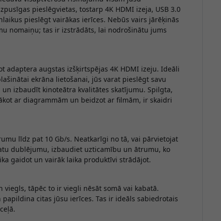
pusīgas pieslēgvietas, tostarp 4K HDMI izeja, USB 3.0
nlaikus pieslēgt vairākas ierīces. Nebūs vairs jārēķinās
 nomaiņu; tas ir izstrādāts, lai nodrošinātu jums
jot adaptera augstas izšķirtspējas 4K HDMI izeju. Ideāli
šinātai ekrāna lietošanai, jūs varat pieslēgt savu
 un izbaudīt kinoteātra kvalitātes skatījumu. Spilgta,
sākot ar diagrammām un beidzot ar filmām, ir skaidri
rumu līdz pat 10 Gb/s. Neatkarīgi no tā, vai pārvietojat
at datu dublējumu, izbaudiet uzticamību un ātrumu, ko
ka gaidot un vairāk laika produktīvi strādājot.
 viegls, tāpēc to ir viegli nēsāt somā vai kabatā.
apildina citas jūsu ierīces. Tas ir ideāls sabiedrotais
ceļā.