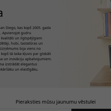
a
San Diego, kas kopš 2005. gada
. Apvienojot gudru
 kvalitāti un ilgtspējīgiem
ētāji, hubi, tastatūras un
. Uzņēmums bija viens no
opš tā laika kļuvis par globāli
ina un inovāciju apbalvojumiem.
ina izstrādāt elegantus
nkāršāku un elastīgāku.
Pieraksties mūsu jaunumu vēstulei