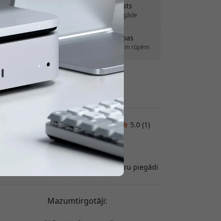
Piegāde 7-11 augusts
tlaidi.
Ātra un izsekojama piegāde
30 dienu atgriešanas tiesības
Vienkārša atgriešana – bez liekām rūpēm
Droši maksājumi ar šifrēšanu
Klientu atsauksmes:
5.0 (1)
Garo Krikorian
2026-06-01
oti jaukas lietas ar labu kvalitāti un ātru piegādi
Mazumtirgotāji: