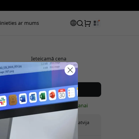
inieties ar mums
Ieteicamā cena
59.99 EUR
tlaižu kods:
Nopirkt tagad
Ir noliktavā — gatavs sūtīšanai
Piegāde 9.99 EUR uz Latvija
Nav slēptu maksu
ot pasūtījumu, lai saņemtu 8%