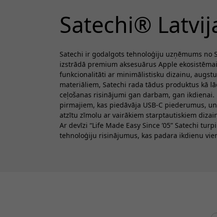
Satechi® Latvij
Satechi ir godalgots tehnoloģiju uzņēmums no 
izstrādā premium aksesuārus Apple ekosistēmai
funkcionalitāti ar minimālistisku dizainu, augstu
materiāliem, Satechi rada tādus produktus kā lād
ceļošanas risinājumi gan darbam, gan ikdienai
pirmajiem, kas piedāvāja USB-C piederumus, un k
atzītu zīmolu ar vairākiem starptautiskiem diza
Ar devīzi “Life Made Easy Since ’05” Satechi turp
tehnoloģiju risinājumus, kas padara ikdienu vie