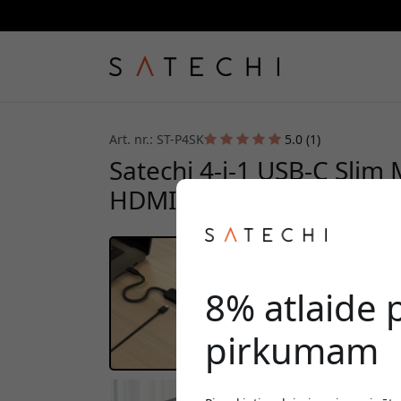
Art. nr.: ST-P4SK
5.0 (1)
Satechi 4-i-1 USB-C Slim 
HDMI, USB-A un USB-C Ma
8% atlaide
pirkumam