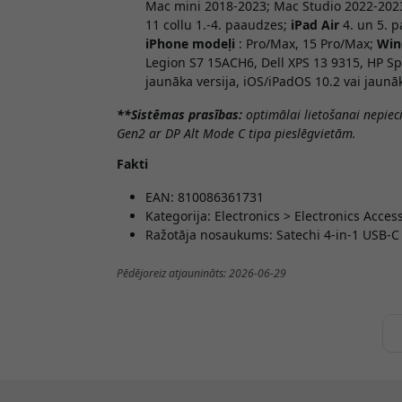
Mac mini 2018-2023; Mac Studio 2022-202
11 collu 1.-4. paaudzes;
iPad Air
4. un 5. 
iPhone modeļi
: Pro/Max, 15 Pro/Max;
Win
Legion S7 15ACH6, Dell XPS 13 9315, HP S
jaunāka versija, iOS/iPadOS 10.2 vai jaunāk
**Sistēmas prasības:
optimālai lietošanai nepie
Gen2 ar DP Alt Mode C tipa pieslēgvietām.
Fakti
EAN: 810086361731
Kategorija: Electronics > Electronics Acce
Ražotāja nosaukums: Satechi 4-in-1 USB-C
Pēdējoreiz atjaunināts: 2026-06-29