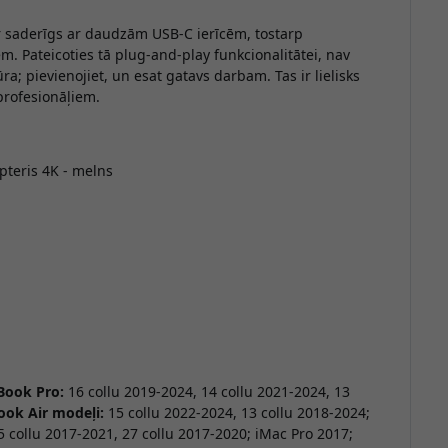
ir saderīgs ar daudzām USB-C ierīcēm, tostarp
. Pateicoties tā plug-and-play funkcionalitātei, nav
; pievienojiet, un esat gatavs darbam. Tas ir lielisks
profesionāļiem.
pteris 4K - melns
ook Pro:
16 collu 2019-2024, 14 collu 2021-2024, 13
ok Air modeļi:
15 collu 2022-2024, 13 collu 2018-2024;
,5 collu 2017-2021, 27 collu 2017-2020; iMac Pro 2017;