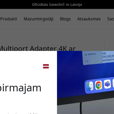
Oficiālais Satechi® in Latvija
Produkti
Mazumtirgotāji
Blogs
Atsauksmes
Saz
Multiport Adapter 4K ar
cBook un iPad Pro - Black
🎉 Jūsu a
 pirmajam
Izmantojiet šo kodu, veic