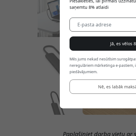
Piesakieties, lai pirmais uzzinā
saņemtu 8% atlaidi
Jā, es vēlos 
Mēs jums nekad nesūtīsim surogātpastu
neregulāriem mārketinga e-pastiem, i
piedāvājumiem.
Nē, es labāk maks
Paplašiniet darba vietu ar 