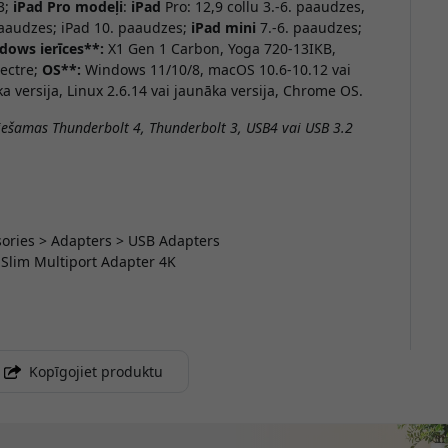
3;
iPad Pro modeļi
:
iPad
Pro: 12,9 collu 3.-6. paaudzes,
paaudzes; iPad 10. paaudzes;
iPad mini
7.-6. paaudzes;
dows ierīces**:
X1 Gen 1 Carbon, Yoga 720-13IKB,
pectre;
OS**:
Windows 11/10/8, macOS 10.6-10.12 vai
a versija, Linux 2.6.14 vai jaunāka versija, Chrome OS.
ciešamas Thunderbolt 4, Thunderbolt 3, USB4 vai USB 3.2
ssories > Adapters > USB Adapters
 Slim Multiport Adapter 4K
Kopīgojiet produktu