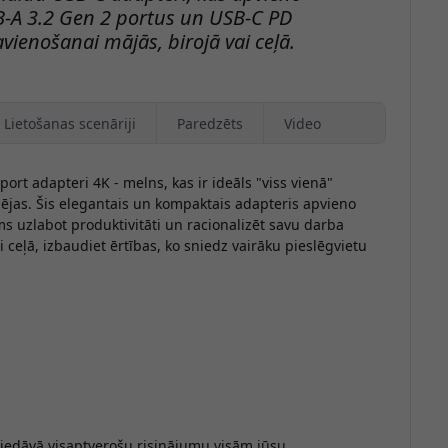
-A 3.2 Gen 2 portus un USB-C PD
ienošanai mājās, birojā vai ceļā.
Lietošanas scenāriji
Paredzēts
Video
ort adapteri 4K - melns, kas ir ideāls "viss vienā"
pējas. Šis elegantais un kompaktais adapteris apvieno
ms uzlabot produktivitāti un racionalizēt savu darba
ai ceļā, izbaudiet ērtības, ko sniedz vairāku pieslēgvietu
piedāvā visaptverošu risinājumu visām jūsu