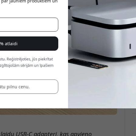
tu par jauniem produktiem un
a
8% atlaidi
. Reģistrējoties, jūs piekrītat
zglītojošām sērijām un īpašiem
ātu pilnu cenu.
Ļ
slaidu USB-C adapteri, kas apvieno