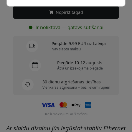
Nopirkt tagad
Ir noliktavā — gatavs sūtīšanai
Piegāde 9.99 EUR uz Latvija
Nav slēptu maksu
Piegāde 10-12 augusts
Ātra un izsekojama piegāde
30 dienu atgriešanas tiesības
Vienkārša atgriešana – bez liekām rūpēm
Droši maksājumi ar šifrēšanu
Ar slaidu dizainu jūs iegūstat stabilu Ethernet