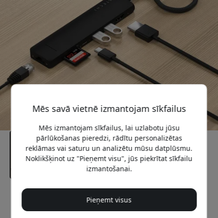
Mēs savā vietnē izmantojam sīkfailus
Mēs izmantojam sīkfailus, lai uzlabotu jūsu
pārlūkošanas pieredzi, rādītu personalizētas
reklāmas vai saturu un analizētu mūsu datplūsmu.
Noklikšķinot uz "Pieņemt visu", jūs piekrītat sīkfailu
izmantošanai.
Ieteicamā cena
Pieņemt visus
89.99 EUR