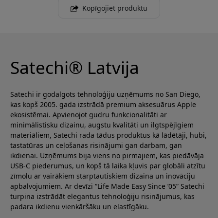
Kopīgojiet produktu
Satechi® Latvija
Satechi ir godalgots tehnoloģiju uzņēmums no San Diego,
kas kopš 2005. gada izstrādā premium aksesuārus Apple
ekosistēmai. Apvienojot gudru funkcionalitāti ar
minimālistisku dizainu, augstu kvalitāti un ilgtspējīgiem
materiāliem, Satechi rada tādus produktus kā lādētāji, hubi,
tastatūras un ceļošanas risinājumi gan darbam, gan
ikdienai. Uzņēmums bija viens no pirmajiem, kas piedāvāja
USB-C piederumus, un kopš tā laika kļuvis par globāli atzītu
zīmolu ar vairākiem starptautiskiem dizaina un inovāciju
apbalvojumiem. Ar devīzi “Life Made Easy Since ’05” Satechi
turpina izstrādāt elegantus tehnoloģiju risinājumus, kas
padara ikdienu vienkāršāku un elastīgāku.