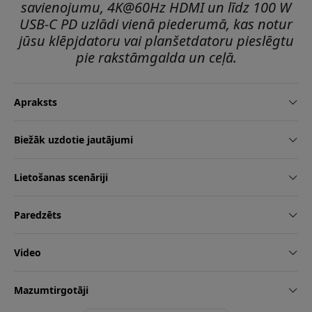
savienojumu, 4K@60Hz HDMI un līdz 100 W
USB-C PD uzlādi vienā piederumā, kas notur
jūsu klēpjdatoru vai planšetdatoru pieslēgtu
pie rakstāmgalda un ceļā.
Apraksts
Biežāk uzdotie jautājumi
Lietošanas scenāriji
Paredzēts
Video
Mazumtirgotāji