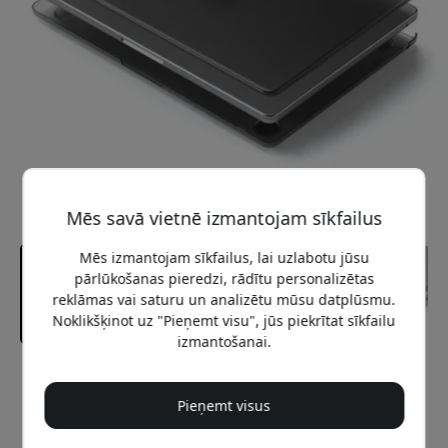
Mēs savā vietnē izmantojam sīkfailus
Mēs izmantojam sīkfailus, lai uzlabotu jūsu
pārlūkošanas pieredzi, rādītu personalizētas
reklāmas vai saturu un analizētu mūsu datplūsmu.
Noklikšķinot uz "Pieņemt visu", jūs piekrītat sīkfailu
izmantošanai.
Ieteicamā cena
44.99 EUR
Pieņemt visus