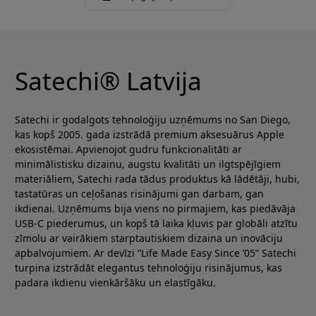
Satechi® Latvija
Satechi ir godalgots tehnoloģiju uzņēmums no San Diego,
kas kopš 2005. gada izstrādā premium aksesuārus Apple
ekosistēmai. Apvienojot gudru funkcionalitāti ar
minimālistisku dizainu, augstu kvalitāti un ilgtspējīgiem
materiāliem, Satechi rada tādus produktus kā lādētāji, hubi,
tastatūras un ceļošanas risinājumi gan darbam, gan
ikdienai. Uzņēmums bija viens no pirmajiem, kas piedāvāja
USB-C piederumus, un kopš tā laika kļuvis par globāli atzītu
zīmolu ar vairākiem starptautiskiem dizaina un inovāciju
apbalvojumiem. Ar devīzi “Life Made Easy Since ’05” Satechi
turpina izstrādāt elegantus tehnoloģiju risinājumus, kas
padara ikdienu vienkāršāku un elastīgāku.