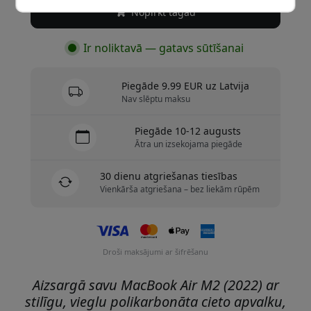
Nopirkt tagad
Ir noliktavā — gatavs sūtīšanai
Piegāde 9.99 EUR uz Latvija
Nav slēptu maksu
Piegāde 10-12 augusts
Ātra un izsekojama piegāde
30 dienu atgriešanas tiesības
Vienkārša atgriešana – bez liekām rūpēm
Droši maksājumi ar šifrēšanu
Aizsargā savu MacBook Air M2 (2022) ar
stilīgu, vieglu polikarbonāta cieto apvalku,