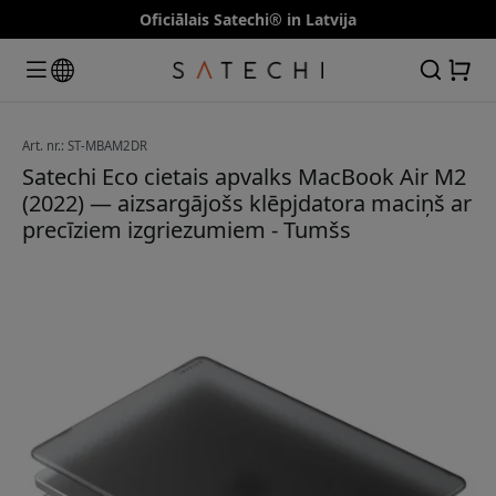
Oficiālais Satechi® in Latvija
Art. nr.: ST-MBAM2DR
Satechi Eco cietais apvalks MacBook Air M2
(2022) — aizsargājošs klēpjdatora maciņš ar
precīziem izgriezumiem - Tumšs