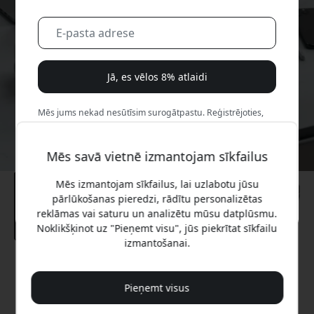
Jā, es vēlos 8% atlaidi
Mēs jums nekad nesūtīsim surogātpastu. Reģistrējoties,
jūs piekrītat neregulāriem mārketinga e-pastiem,
izglītojošām sērijām un īpašiem piedāvājumiem.
Mēs savā vietnē izmantojam sīkfailus
Nē, es labāk maksātu pilnu cenu.
Mēs izmantojam sīkfailus, lai uzlabotu jūsu
pārlūkošanas pieredzi, rādītu personalizētas
reklāmas vai saturu un analizētu mūsu datplūsmu.
Noklikšķinot uz "Pieņemt visu", jūs piekrītat sīkfailu
izmantošanai.
Ieteicamā cena
49.99 EUR
Pieņemt visus