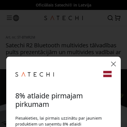
Oficiālais Satechi® in Latvija
Art. nr.: ST-BTMR2M
Satechi R2 Bluetooth multivides tālvadības
pults prezentācijām un multivides vadībai ar
USB-C uzlādi - Kosmosa pelēks
🎉 Jūsu atlaižu kods:
8% atlaide pirmajam
pirkumam
Piesakieties, lai pirmais uzzinātu par jauniem
Izmantojiet šo kodu, veicot pasūtījumu, lai
produktiem un saņemtu 8% atlaidi
saņemtu 8% atlaidi.