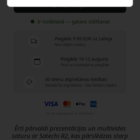
Nopirkt tagad
Ir noliktavā — gatavs sūtīšanai
Piegāde 9.99 EUR uz Latvija
Nav slēptu maksu
Piegāde 10-12 augusts
Ātra un izsekojama piegāde
30 dienu atgriešanas tiesības
Vienkārša atgriešana – bez liekām rūpēm
Droši maksājumi ar šifrēšanu
Ērti pārvaldi prezentācijas un multivides
saturu ar Satechi R2, kas pārslēdzas starp