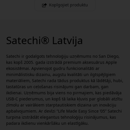
Kopīgojiet produktu
Satechi® Latvija
Satechi ir godalgots tehnoloģiju uzņēmums no San Diego,
kas kopš 2005. gada izstrādā premium aksesuārus Apple
ekosistēmai. Apvienojot gudru funkcionalitāti ar
minimālistisku dizainu, augstu kvalitāti un ilgtspējīgiem
materiāliem, Satechi rada tādus produktus kā lādētāji, hubi,
tastatūras un ceļošanas risinājumi gan darbam, gan
ikdienai. Uzņēmums bija viens no pirmajiem, kas piedāvāja
USB-C piederumus, un kopš tā laika kļuvis par globāli atzītu
zīmolu ar vairākiem starptautiskiem dizaina un inovāciju
apbalvojumiem. Ar devīzi “Life Made Easy Since ’05” Satechi
turpina izstrādāt elegantus tehnoloģiju risinājumus, kas
padara ikdienu vienkāršāku un elastīgāku.