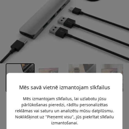
Mēs savā vietnē izmantojam sīkfailus
Mēs izmantojam sīkfailus, lai uzlabotu jūsu
Ieteicamā cena
pārlūkošanas pieredzi, rādītu personalizētas
54.99 EUR
reklāmas vai saturu un analizētu mūsu datplūsmu.
Noklikšķinot uz "Pieņemt visu", jūs piekrītat sīkfailu
izmantošanai.