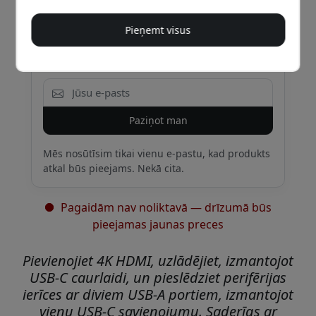
Saņemiet e-pastu, kad prece atkal būs
noliktavā
Pieņemt visus
Ievadiet savu e-pasta adresi, un mēs jums
paziņosim, tiklīdz produkts atkal būs pieejams.
Paziņot man
Mēs nosūtīsim tikai vienu e-pastu, kad produkts
atkal būs pieejams. Nekā cita.
Pagaidām nav noliktavā — drīzumā būs
pieejamas jaunas preces
Pievienojiet 4K HDMI, uzlādējiet, izmantojot
USB-C caurlaidi, un pieslēdziet perifērijas
ierīces ar diviem USB-A portiem, izmantojot
vienu USB-C savienojumu. Saderīgs ar