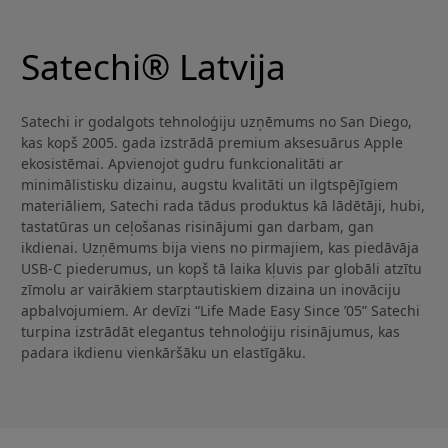
Satechi® Latvija
Satechi ir godalgots tehnoloģiju uzņēmums no San Diego,
kas kopš 2005. gada izstrādā premium aksesuārus Apple
ekosistēmai. Apvienojot gudru funkcionalitāti ar
minimālistisku dizainu, augstu kvalitāti un ilgtspējīgiem
materiāliem, Satechi rada tādus produktus kā lādētāji, hubi,
tastatūras un ceļošanas risinājumi gan darbam, gan
ikdienai. Uzņēmums bija viens no pirmajiem, kas piedāvāja
USB-C piederumus, un kopš tā laika kļuvis par globāli atzītu
zīmolu ar vairākiem starptautiskiem dizaina un inovāciju
apbalvojumiem. Ar devīzi “Life Made Easy Since ’05” Satechi
turpina izstrādāt elegantus tehnoloģiju risinājumus, kas
padara ikdienu vienkāršāku un elastīgāku.