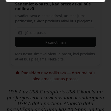
Saņemiet e-pastu, kad prece atkal būs
noliktavā
Ievadiet savu e-pasta adresi, un mēs jums
paziņosim, tiklīdz produkts atkal būs pieejams.
Paziņot man
Mēs nosūtīsim tikai vienu e-pastu, kad produkts
atkal būs pieejams. Nekā cita.
Pagaidām nav noliktavā — drīzumā būs
pieejamas jaunas preces
USB-A uz USB-C adapteris USB-C kabeļu un
perifērijas ierīču savienošanai ar saderīgiem
USB-A datu portiem. Atbalsta datu
pārsūtīšanu ar ātrumu līdz 10 Gbps, un tam