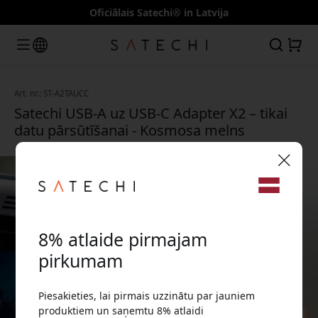
Oficiālais Satechi® in Latvija
Art. nr.: ST-A2TAUCC
Satechi USB-A uz USB-C Adapter X2 – tikai
datu pārsūtīšanai - Kosmosa melns
🎉 Jūsu atlaižu kods:
8% atlaide pirmajam
pirkumam
Piesakieties, lai pirmais uzzinātu par jauniem
Izmantojiet šo kodu, veicot pasūtījumu, lai
produktiem un saņemtu 8% atlaidi
saņemtu 8% atlaidi.