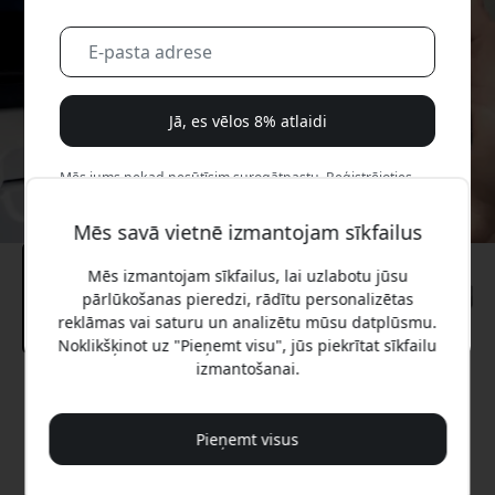
Jā, es vēlos 8% atlaidi
Mēs jums nekad nesūtīsim surogātpastu. Reģistrējoties,
jūs piekrītat neregulāriem mārketinga e-pastiem,
izglītojošām sērijām un īpašiem piedāvājumiem.
Mēs savā vietnē izmantojam sīkfailus
Mēs izmantojam sīkfailus, lai uzlabotu jūsu
Nē, es labāk maksātu pilnu cenu.
pārlūkošanas pieredzi, rādītu personalizētas
reklāmas vai saturu un analizētu mūsu datplūsmu.
Noklikšķinot uz "Pieņemt visu", jūs piekrītat sīkfailu
izmantošanai.
Ieteicamā cena
14.99 EUR
Pieņemt visus