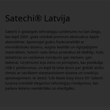
Satechi® Latvija
Satechi ir godalgots tehnoloģiju uzņēmums no San Diego,
kas kopš 2005. gada izstrādā premium aksesuārus Apple
ekosistēmai. Apvienojot gudru funkcionalitāti ar
minimālistisku dizainu, augstu kvalitāti un ilgtspējīgiem
materiāliem, Satechi rada tādus produktus kā lādētāji, hubi,
tastatūras un ceļošanas risinājumi gan darbam, gan
ikdienai. Uzņēmums bija viens no pirmajiem, kas piedāvāja
USB-C piederumus, un kopš tā laika kļuvis par globāli atzītu
zīmolu ar vairākiem starptautiskiem dizaina un inovāciju
apbalvojumiem. Ar devīzi “Life Made Easy Since ’05” Satechi
turpina izstrādāt elegantus tehnoloģiju risinājumus, kas
padara ikdienu vienkāršāku un elastīgāku.