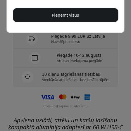
Nopirkt tagad
Pieņemt visus
Ir noliktavā — gatavs sūtīšanai
Piegāde 9.99 EUR uz Latvija
Nav slēptu maksu
Piegāde 10-12 augusts
Ātra un izsekojama piegāde
30 dienu atgriešanas tiesības
Vienkārša atgriešana – bez liekām rūpēm
Droši maksājumi ar šifrēšanu
Apvieno uzlādi, attēlu un karšu lasīšanu
kompaktā alumīnija adapterī ar 60 W USB-C