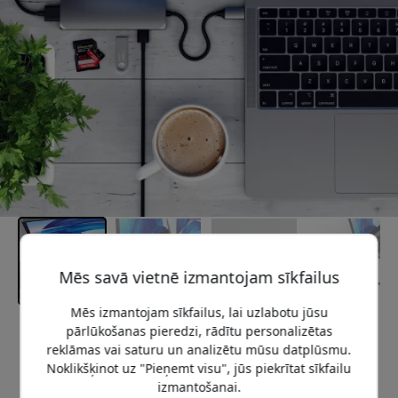
Mēs savā vietnē izmantojam sīkfailus
Mēs izmantojam sīkfailus, lai uzlabotu jūsu
pārlūkošanas pieredzi, rādītu personalizētas
Ieteicamā cena
reklāmas vai saturu un analizētu mūsu datplūsmu.
39.99 EUR
Noklikšķinot uz "Pieņemt visu", jūs piekrītat sīkfailu
izmantošanai.