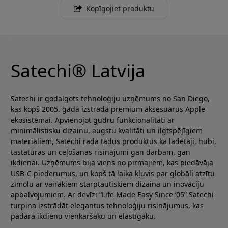
Kopīgojiet produktu
Satechi® Latvija
Satechi ir godalgots tehnoloģiju uzņēmums no San Diego,
kas kopš 2005. gada izstrādā premium aksesuārus Apple
ekosistēmai. Apvienojot gudru funkcionalitāti ar
minimālistisku dizainu, augstu kvalitāti un ilgtspējīgiem
materiāliem, Satechi rada tādus produktus kā lādētāji, hubi,
tastatūras un ceļošanas risinājumi gan darbam, gan
ikdienai. Uzņēmums bija viens no pirmajiem, kas piedāvāja
USB-C piederumus, un kopš tā laika kļuvis par globāli atzītu
zīmolu ar vairākiem starptautiskiem dizaina un inovāciju
apbalvojumiem. Ar devīzi “Life Made Easy Since ’05” Satechi
turpina izstrādāt elegantus tehnoloģiju risinājumus, kas
padara ikdienu vienkāršāku un elastīgāku.