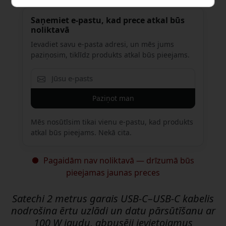
Saņemiet e-pastu, kad prece atkal būs
noliktavā
Ievadiet savu e-pasta adresi, un mēs jums
paziņosim, tiklīdz produkts atkal būs pieejams.
Paziņot man
Mēs nosūtīsim tikai vienu e-pastu, kad produkts
atkal būs pieejams. Nekā cita.
Pagaidām nav noliktavā — drīzumā būs
pieejamas jaunas preces
Satechi 2 metrus garais USB-C–USB-C kabelis
nodrošina ērtu uzlādi un datu pārsūtīšanu ar
100 W jaudu, abpusēji ievietojamus