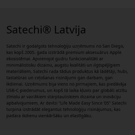
Satechi® Latvija
Satechi ir godalgots tehnoloģiju uzņēmums no San Diego,
kas kopš 2005. gada izstrādā premium aksesuārus Apple
ekosistēmai. Apvienojot gudru funkcionalitāti ar
minimālistisku dizainu, augstu kvalitāti un ilgtspējīgiem
materiāliem, Satechi rada tādus produktus kā lādētāji, hubi,
tastatūras un ceļošanas risinājumi gan darbam, gan
ikdienai. Uzņēmums bija viens no pirmajiem, kas piedāvāja
USB-C piederumus, un kopš tā laika kļuvis par globāli atzītu
zīmolu ar vairākiem starptautiskiem dizaina un inovāciju
apbalvojumiem. Ar devīzi “Life Made Easy Since ’05” Satechi
turpina izstrādāt elegantus tehnoloģiju risinājumus, kas
padara ikdienu vienkāršāku un elastīgāku.