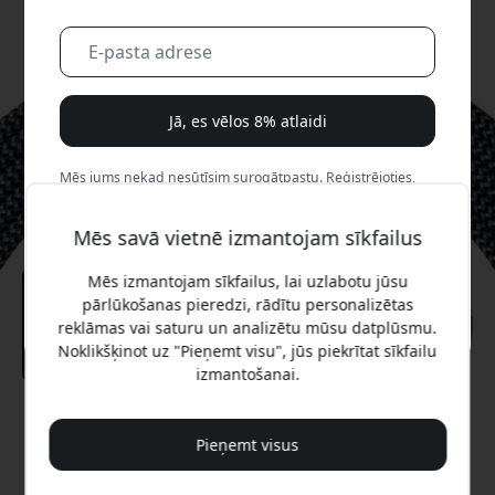
Jā, es vēlos 8% atlaidi
Mēs jums nekad nesūtīsim surogātpastu. Reģistrējoties,
jūs piekrītat neregulāriem mārketinga e-pastiem,
izglītojošām sērijām un īpašiem piedāvājumiem.
Mēs savā vietnē izmantojam sīkfailus
Nē, es labāk maksātu pilnu cenu.
Mēs izmantojam sīkfailus, lai uzlabotu jūsu
pārlūkošanas pieredzi, rādītu personalizētas
reklāmas vai saturu un analizētu mūsu datplūsmu.
Noklikšķinot uz "Pieņemt visu", jūs piekrītat sīkfailu
izmantošanai.
Ieteicamā cena
24.99 EUR
Pieņemt visus