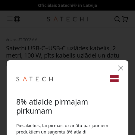
Oficiālais Satechi® in Latvija
Art. nr.: ST-TCC2MM
Satechi USB-C–USB-C uzlādes kabelis, 2
metri, 100 W, pīts kabelis uzlādei un datu
pārsūtīšanai - Kosmosa pelēks
🎉 Jūsu atlaižu kods:
8% atlaide pirmajam
pirkumam
Piesakieties, lai pirmais uzzinātu par jauniem
Izmantojiet šo kodu, veicot pasūtījumu, lai
produktiem un saņemtu 8% atlaidi
saņemtu 8% atlaidi.