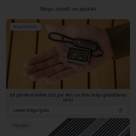
Blogs, ceļveži un apskati
Blogs/ceļvedis
Kā pārvērst NVMe SSD par ātru un ērtu ārējo glabāšanas
ierīci
Lasiet blogu/gidu
Pārskats