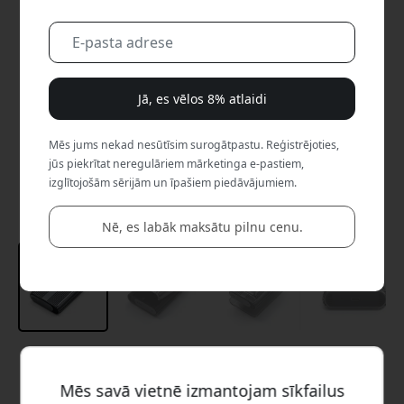
Jā, es vēlos 8% atlaidi
Mēs jums nekad nesūtīsim surogātpastu. Reģistrējoties,
jūs piekrītat neregulāriem mārketinga e-pastiem,
izglītojošām sērijām un īpašiem piedāvājumiem.
Nē, es labāk maksātu pilnu cenu.
Ieteicamā cena
129.99 EUR
Mēs savā vietnē izmantojam sīkfailus