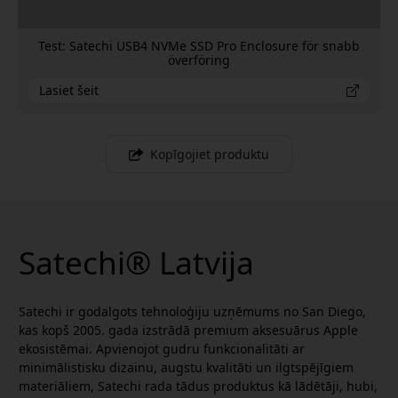
Test: Satechi USB4 NVMe SSD Pro Enclosure för snabb
överföring
Lasiet šeit
Kopīgojiet produktu
Satechi® Latvija
Satechi ir godalgots tehnoloģiju uzņēmums no San Diego,
kas kopš 2005. gada izstrādā premium aksesuārus Apple
ekosistēmai. Apvienojot gudru funkcionalitāti ar
minimālistisku dizainu, augstu kvalitāti un ilgtspējīgiem
materiāliem, Satechi rada tādus produktus kā lādētāji, hubi,