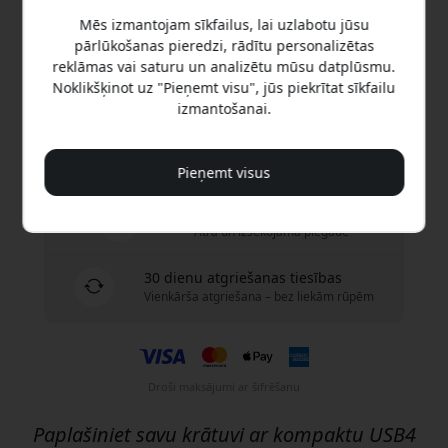
Mēs izmantojam sīkfailus, lai uzlabotu jūsu
Nopirkt tagad
pārlūkošanas pieredzi, rādītu personalizētas
reklāmas vai saturu un analizētu mūsu datplūsmu.
Noklikšķinot uz "Pieņemt visu", jūs piekrītat sīkfailu
Ir noliktavā — gatavs sūtīšanai
izmantošanai.
Piegāde 9.99 EUR uz Latvija
Nav slēptu maksu
Pieņemt visus
Piegāde 10-12 augusts
Ātra un izsekojama piegāde
30 dienu atgriešanas tiesības
Vienkārša atgriešana – bez liekām rūpēm
Droši maksājumi ar šifrēšanu
Paplašiniet savu krātuvi ar kompaktu USB4