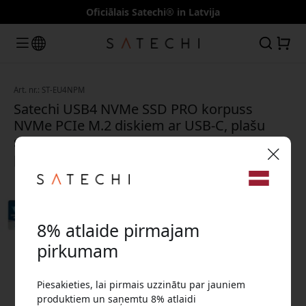
Oficiālais Satechi® in Latvija
Art. nr.: ST-EU4NPM
Satechi USB4 NVMe SSD PRO korpuss
NVMe PCIe M.2 diskiem ar USB-C, plašu
saderību un termisko vadību - Kosmosa
pelēks
🎉 Jūsu atlaižu kods:
8% atlaide pirmajam
pirkumam
Piesakieties, lai pirmais uzzinātu par jauniem
Izmantojiet šo kodu, veicot pasūtījumu, lai
produktiem un saņemtu 8% atlaidi
saņemtu 8% atlaidi.