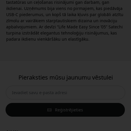
tastatūras un ceļošanas risinājumi gan darbam, gan
ikdienai. Uzņēmums bija viens no pirmajiem, kas piedāvāja
USB-C piederumus, un kopš tā laika kļuvis par globāli atzītu
zīmolu ar vairākiem starptautiskiem dizaina un inovāciju
apbalvojumiem. Ar devīzi “Life Made Easy Since ’05” Satechi
turpina izstrādāt elegantus tehnoloģiju risinājumus, kas
padara ikdienu vienkāršāku un elastīgāku.
Pieraksties mūsu jaunumu vēstulei
Reģistrējieties