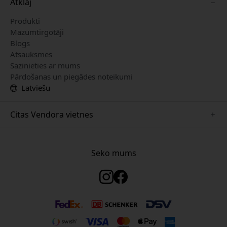
Atklāj
Produkti
Mazumtirgotāji
Blogs
Atsauksmes
Sazinieties ar mums
Pārdošanas un piegādes noteikumi
Latviešu
Citas Vendora vietnes
www.keybudz.se
www.woox.nu
Seko mums
www.paperlike.se
www.clickandgrow.se
www.myfirst.se
www.plaud.se
www.pipetto.se