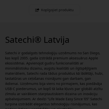
Kopīgojiet produktu
Satechi® Latvija
Satechi ir godalgots tehnoloģiju uzņēmums no San Diego,
kas kopš 2005. gada izstrādā premium aksesuārus Apple
ekosistēmai. Apvienojot gudru funkcionalitāti ar
minimālistisku dizainu, augstu kvalitāti un ilgtspējīgiem
materiāliem, Satechi rada tādus produktus kā lādētāji, hubi,
tastatūras un ceļošanas risinājumi gan darbam, gan
ikdienai. Uzņēmums bija viens no pirmajiem, kas piedāvāja
USB-C piederumus, un kopš tā laika kļuvis par globāli atzītu
zīmolu ar vairākiem starptautiskiem dizaina un inovāciju
apbalvojumiem. Ar devīzi “Life Made Easy Since ’05” Satechi
turpina izstrādāt elegantus tehnoloģiju risinājumus, kas