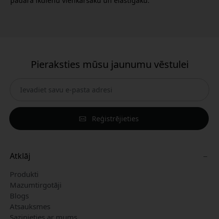
padara ikdienu vienkāršāku un elastīgāku.
Pieraksties mūsu jaunumu vēstulei
Reģistrējieties
Atklāj
Produkti
Mazumtirgotāji
Blogs
Atsauksmes
Sazinieties ar mums