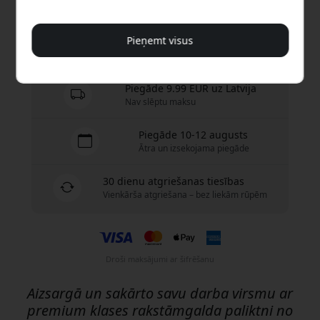
Nopirkt tagad
Pieņemt visus
Ir noliktavā — gatavs sūtīšanai
Piegāde 9.99 EUR uz Latvija
Nav slēptu maksu
Piegāde 10-12 augusts
Ātra un izsekojama piegāde
30 dienu atgriešanas tiesības
Vienkārša atgriešana – bez liekām rūpēm
Droši maksājumi ar šifrēšanu
Aizsargā un sakārto savu darba virsmu ar
premium klases rakstāmgalda paliktni no