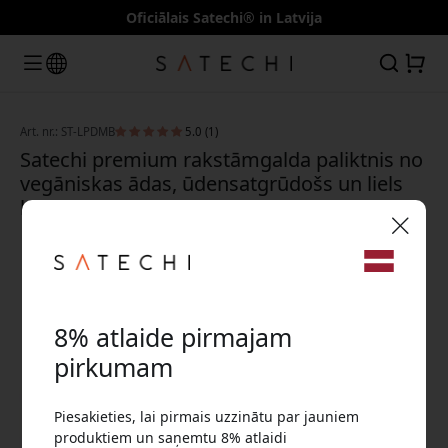
Oficiālais Satechi® in Latvija
Art. nr.: ST-LPDMB
5.0 (1)
Satechi premium rakstāmgalda paliktnis no
vegāniskas ādas, ūdensatgrūdošs un liels
birojam un spēlēm - Zila krāsa
🎉 Jūsu atlaižu kods:
8% atlaide pirmajam
pirkumam
Piesakieties, lai pirmais uzzinātu par jauniem
Izmantojiet šo kodu, veicot pasūtījumu, lai
produktiem un saņemtu 8% atlaidi
saņemtu 8% atlaidi.