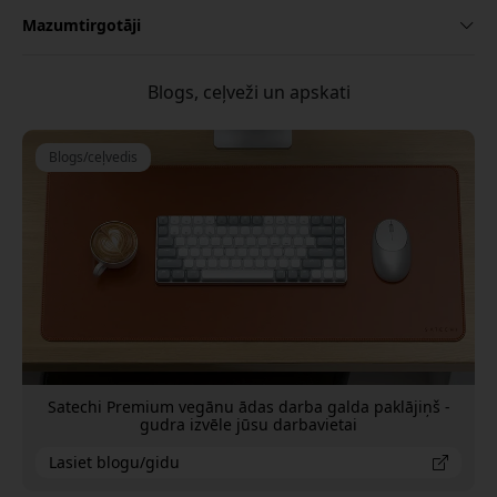
Mazumtirgotāji
Blogs, ceļveži un apskati
Blogs/ceļvedis
Satechi Premium vegānu ādas darba galda paklājiņš -
gudra izvēle jūsu darbavietai
Lasiet blogu/gidu