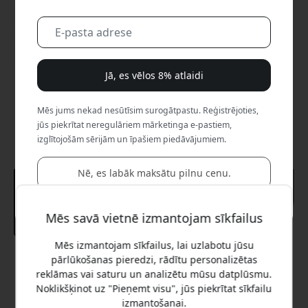
Jā, es vēlos 8% atlaidi
Mēs jums nekad nesūtīsim surogātpastu. Reģistrējoties,
jūs piekrītat neregulāriem mārketinga e-pastiem,
izglītojošām sērijām un īpašiem piedāvājumiem.
Nē, es labāk maksātu pilnu cenu.
Mēs savā vietnē izmantojam sīkfailus
Mēs izmantojam sīkfailus, lai uzlabotu jūsu
pārlūkošanas pieredzi, rādītu personalizētas
Ieteicamā cena
44.99 EUR
reklāmas vai saturu un analizētu mūsu datplūsmu.
Noklikšķinot uz "Pieņemt visu", jūs piekrītat sīkfailu
izmantošanai.