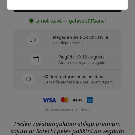
Nopirkt tagad
Ir noliktavā — gatavs sūtīšanai
Piegāde 9.99 EUR uz Latvija
Nav slēptu maksu
Piegāde 10-12 augusts
Ātra un izsekojama piegāde
30 dienu atgriešanas tiesības
Vienkārša atgriešana – bez liekām rūpēm
Droši maksājumi ar šifrēšanu
Piešķir rakstāmgaldam stilīgu premium
sajūtu ar Satechi peles paliktni no vegānās