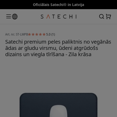
Oficiālais Satechi® in Latvija
Art. nr.: ST-LMPB
5.0 (1)
Satechi premium peles paliktnis no vegānās
ādas ar gludu virsmu, ūdeni atgrūdošs
dizains un viegla tīrīšana - Zila krāsa