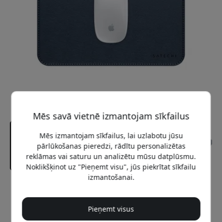
Mēs savā vietnē izmantojam sīkfailus
Mēs izmantojam sīkfailus, lai uzlabotu jūsu
pārlūkošanas pieredzi, rādītu personalizētas
reklāmas vai saturu un analizētu mūsu datplūsmu.
Noklikšķinot uz "Pieņemt visu", jūs piekrītat sīkfailu
izmantošanai.
Ieteicamā cena
19.99 EUR
Pieņemt visus