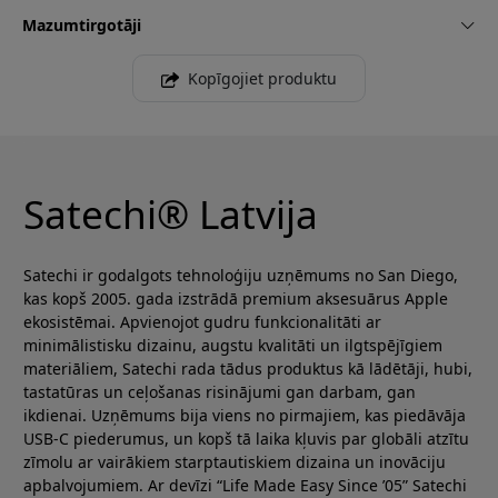
Mazumtirgotāji
Kopīgojiet produktu
Satechi® Latvija
Satechi ir godalgots tehnoloģiju uzņēmums no San Diego,
kas kopš 2005. gada izstrādā premium aksesuārus Apple
ekosistēmai. Apvienojot gudru funkcionalitāti ar
minimālistisku dizainu, augstu kvalitāti un ilgtspējīgiem
materiāliem, Satechi rada tādus produktus kā lādētāji, hubi,
tastatūras un ceļošanas risinājumi gan darbam, gan
ikdienai. Uzņēmums bija viens no pirmajiem, kas piedāvāja
USB-C piederumus, un kopš tā laika kļuvis par globāli atzītu
zīmolu ar vairākiem starptautiskiem dizaina un inovāciju
apbalvojumiem. Ar devīzi “Life Made Easy Since ’05” Satechi