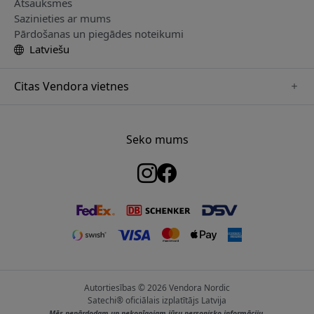
Atsauksmes
Sazinieties ar mums
Pārdošanas un piegādes noteikumi
Latviešu
Citas Vendora vietnes
www.keybudz.se
www.woox.nu
Seko mums
www.paperlike.se
www.clickandgrow.se
www.myfirst.se
www.plaud.se
www.pipetto.se
Autortiesības © 2026 Vendora Nordic
Satechi® oficiālais izplatītājs Latvija
Mēs nepārdodam un nekopīgojam jūsu personisko informāciju.