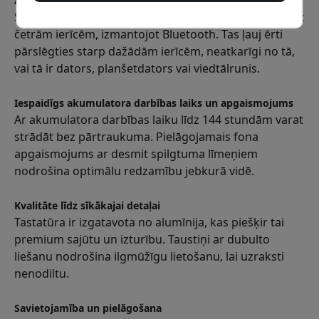
Augstākās klases daudzpusība
SM1 Slim izceļas ar iespēju vienlaikus savienot līdz pat
četrām ierīcēm, izmantojot Bluetooth. Tas ļauj ērti
pārslēgties starp dažādām ierīcēm, neatkarīgi no tā,
vai tā ir dators, planšetdators vai viedtālrunis.
Iespaidīgs akumulatora darbības laiks un apgaismojums
Ar akumulatora darbības laiku līdz 144 stundām varat
strādāt bez pārtraukuma. Pielāgojamais fona
apgaismojums ar desmit spilgtuma līmeņiem
nodrošina optimālu redzamību jebkurā vidē.
Kvalitāte līdz sīkākajai detaļai
Tastatūra ir izgatavota no alumīnija, kas piešķir tai
premium sajūtu un izturību. Taustiņi ar dubulto
liešanu nodrošina ilgmūžīgu lietošanu, lai uzraksti
nenodiltu.
Savietojamība un pielāgošana