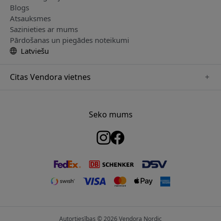
Blogs
Atsauksmes
Sazinieties ar mums
Pārdošanas un piegādes noteikumi
Latviešu
Citas Vendora vietnes
www.keybudz.se
www.woox.nu
Seko mums
www.paperlike.se
www.clickandgrow.se
www.myfirst.se
www.plaud.se
www.pipetto.se
Autortiesības © 2026 Vendora Nordic