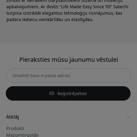
zīmolu ar vairākiem starptautiskiem dizaina un inovāciju
apbalvojumiem. Ar devīzi “Life Made Easy Since ’05” Satechi
turpina izstrādāt elegantus tehnoloģiju risinājumus, kas
padara ikdienu vienkāršāku un elastīgāku.
Pieraksties mūsu jaunumu vēstulei
Reģistrējieties
Atklāj
Produkti
Mazumtirgotāji