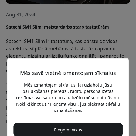
Aug 31, 2024
Satechi SM1 Slim: meistardarbs starp tastatūrām
Satechi SM1 Slim ir tastatūra, kas pārsteidz visos
aspektos. Šī plānā mehāniskā tastatūra apvieno
elegantu dizainu ar izcilu funkcionalitāti, padarot to
par lielisku izvēli gan mājas birojam, gan lietošanai
ceļā.
Mēs savā vietnē izmantojam sīkfailus
Tastatūrai ir zems profils un kompakts izmērs, tāpēc
Mēs izmantojam sīkfailus, lai uzlabotu jūsu
pārlūkošanas pieredzi, rādītu personalizētas
tā ir gan pārnēsājama, gan stilīga. Neskatoties uz
reklāmas vai saturu un analizētu mūsu datplūsmu.
slaido dizainu, tā nodrošina augstvērtīgu rakstīšanas
Noklikšķinot uz "Pieņemt visu", jūs piekrītat sīkfailu
pieredzi, pateicoties lineārajiem sarkanajiem
izmantošanai.
slēdžiem, kas katrā taustiņsitienā sniedz patīkamu un
klusu reakciju.
Pieņemt visus