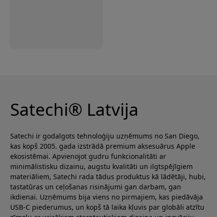
Satechi® Latvija
Satechi ir godalgots tehnoloģiju uzņēmums no San Diego,
kas kopš 2005. gada izstrādā premium aksesuārus Apple
ekosistēmai. Apvienojot gudru funkcionalitāti ar
minimālistisku dizainu, augstu kvalitāti un ilgtspējīgiem
materiāliem, Satechi rada tādus produktus kā lādētāji, hubi,
tastatūras un ceļošanas risinājumi gan darbam, gan
ikdienai. Uzņēmums bija viens no pirmajiem, kas piedāvāja
USB-C piederumus, un kopš tā laika kļuvis par globāli atzītu