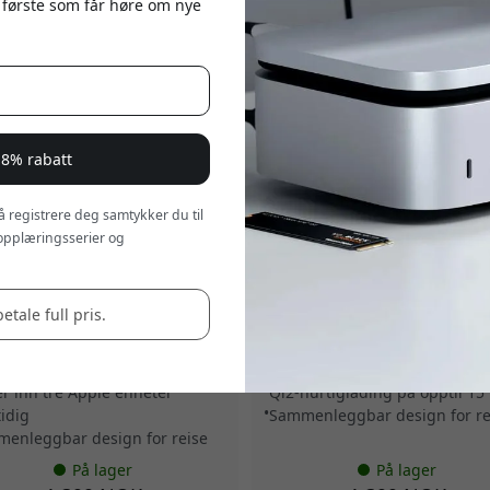
 første som får høre om nye
 8% rabatt
 å registrere deg samtykker du til
opplæringsserier og
TG31R
ST-QTG31W
hi OntheGo 3-i-1 trådløs lader
Satechi OntheGo 3-i-1 trådløs 
i2, USB-C og hurtiglading for
med Qi2 for iPhone, Apple Wa
betale full pris.
e, Apple Watch og AirPods -
AirPods, USB-C-kabel følger m
nrosa
Sand
hurtiglading på opptil 15 W
3-i-1 trådløs lading
er inn tre Apple enheter
Qi2-hurtiglading på opptil 15
idig
Sammenleggbar design for re
enleggbar design for reise
På lager
På lager