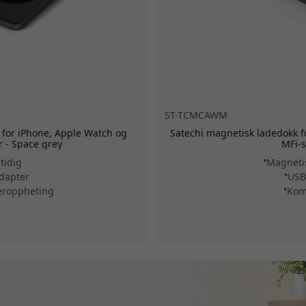
ST-TCMCAWM
er for iPhone, Apple Watch og
Satechi magnetisk ladedokk 
 - Space grey
MFi-s
tidig
Magnetis
dapter
USB
eroppheting
Kom