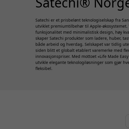
Satechi® Norg
Satechi er et prisbelønt teknologiselskap fra S
utviklet premiumtilbehør til Apple-økosystemet
funksjonalitet med minimalistisk design, høy kva
skaper Satechi produkter som ladere, huber, tas
både arbeid og hverdag. Selskapet var tidlig ute
siden blitt et globalt etablert varemerke med fl
innovasjonspriser. Med mottoet «Life Made Easy S
utvikle elegante teknologiløsninger som gjør h
fleksibel.