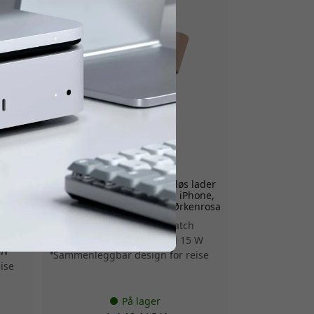
ST-QTG21R
lader
Satechi OntheGo 2-i-1 trådløs lader
tch og
med Qi2, 15 W og USB-C til iPhone,
ed -
Apple Watch og AirPods - Ørkenrosa
Laster iPhone og Apple Watch
Qi2-hurtiglading på opptil 15 W
 W
Sammenleggbar design for reise
ise
På lager