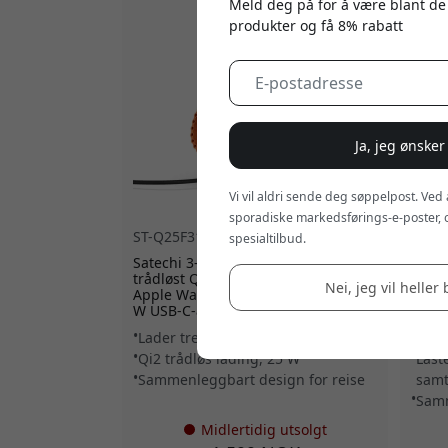
Meld deg på for å være blant de
produkter og få 8% rabatt
Ja, jeg ønsker
Vi vil aldri sende deg søppelpost. Ved
sporadiske markedsførings-e-poster, 
ST-Q25F31C-EA
ST-Q
spesialtilbud.
Satechi 3-i-1 sammenleggbart
Satec
trådløst Qi2-ladestativ for iPhone,
med Q
Nei, jeg vil heller 
Apple Watch og ørepropper med 45
iPhon
W USB-C-adapter - Svart
Ørke
Lader tre enheter trådløst
Qi2-
Qi2 trådløs lading, 25 W
Last
Sammenleggbart design for reise
samt
Samm
Midlertidig utsolgt