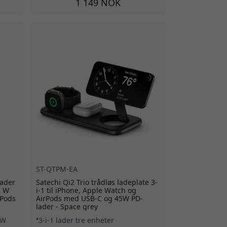
1 149 NOK
ST-QTPM-EA
lader
Satechi Qi2 Trio trådløs ladeplate 3-
5 W
i-1 til iPhone, Apple Watch og
rPods
AirPods med USB-C og 45W PD-
lader - Space grey
 W
3-i-1 lader tre enheter