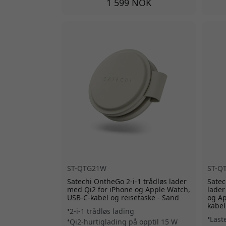
1 599 NOK
ST-QTG21W
ST-Q
Satechi OntheGo 2-i-1 trådløs lader
Satec
med Qi2 for iPhone og Apple Watch,
lader
USB-C-kabel og reisetaske - Sand
og Ap
kabel
2-i-1 trådløs lading
Last
Qi2-hurtiglading på opptil 15 W