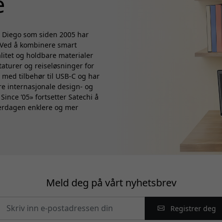
e
an Diego som siden 2005 har
. Ved å kombinere smart
litet og holdbare materialer
taturer og reiseløsninger for
 med tilbehør til USB-C og har
ere internasjonale design- og
ince ’05» fortsetter Satechi å
verdagen enklere og mer
Meld deg på vårt nyhetsbrev
Registrer deg