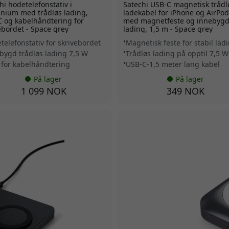
hi hodetelefonstativ i
Satechi USB-C magnetisk trådl
nium med trådløs lading,
ladekabel for iPhone og AirPo
 og kabelhåndtering for
med magnetfeste og innebyg
ebordet - Space grey
lading, 1,5 m - Space grey
telefonstativ for skrivebordet
Magnetisk feste for stabil lad
bygd trådløs lading 7,5 W
Trådløs lading på opptil 7,5 W
 for kabelhåndtering
USB-C-1,5 meter lang kabel
På lager
På lager
1 099 NOK
349 NOK