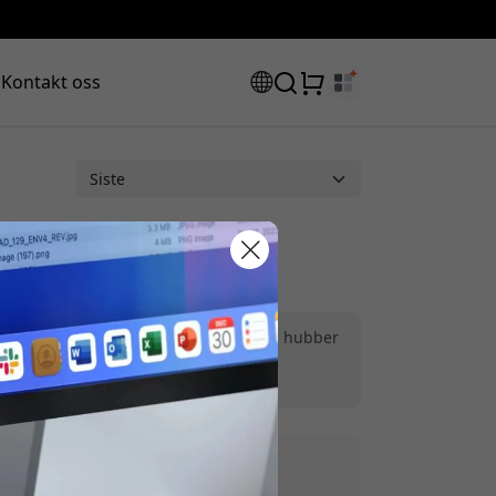
Kontakt oss
abattkode:
Biltilbehør
|
Multiport-adaptere og hubber
ilbehør
|
iPhone-tilbehør
assen for å få 8% rabatt.