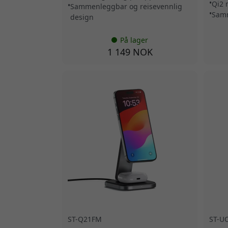
Qi2 
Sammenleggbar og reisevennlig
Samm
design
På lager
1 149 NOK
ST-Q21FM
ST-U