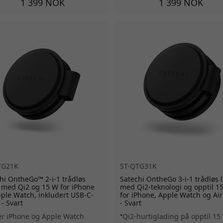
1 399 NOK
1 399 NOK
TG21K
ST-QTG31K
hi OntheGo™ 2-i-1 trådløs
Satechi OntheGo 3-i-1 trådløs 
 med Qi2 og 15 W for iPhone
med Qi2-teknologi og opptil 1
ple Watch, inkludert USB-C-
for iPhone, Apple Watch og Ai
 - Svart
- Svart
er iPhone og Apple Watch
Qi2-hurtiglading på opptil 15